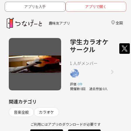
アプリを入手
アプリで開く
全国
趣味友アプリ
学生カラオケ
サークル
1 人がメンバー
評価
0件
開催数 0回
過去参加 0人
関連カテゴリ
音楽全般
カラオケ
ご利用にはアプリのダウンロードが必要です