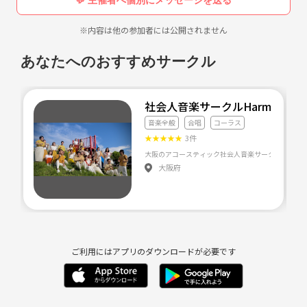
※内容は他の参加者には公開されません
あなたへのおすすめサークル
社会人音楽サークルHarmonity
音楽全般
合唱
コーラス
★
★
★
★
★
3件
大阪府
ご利用にはアプリのダウンロードが必要です