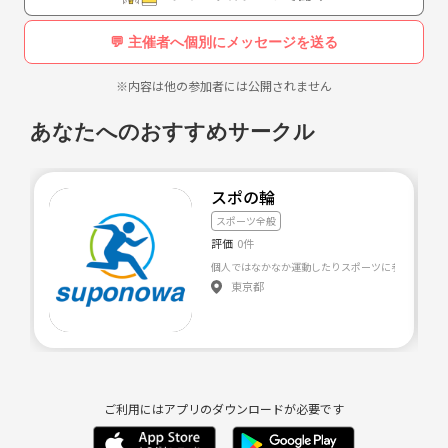
・アニメ
・韓国ドラマ
💬 主催者へ個別にメッセージを送る
・BTS
・猫
※内容は他の参加者には公開されません
...etc...
あなたへのおすすめサークル
⚠️以下の行為はご遠慮ください⚠️
・勧誘、営業、しつこいナンパ、暴言などの迷惑行為
・周りの方への配慮に欠ける行動
スポの輪
サークルやイベントの輪を乱す行動をする方、運営側の指示に従ってい
スポーツ全般
ただけない方や、運営側が参加者としてふさわしくないと判断した方
評価
0件
は、参加をお断りする場合がございます。
個人ではなかなか運動したりスポーツに参加したりす
東京都
ご利用にはアプリのダウンロードが必要です