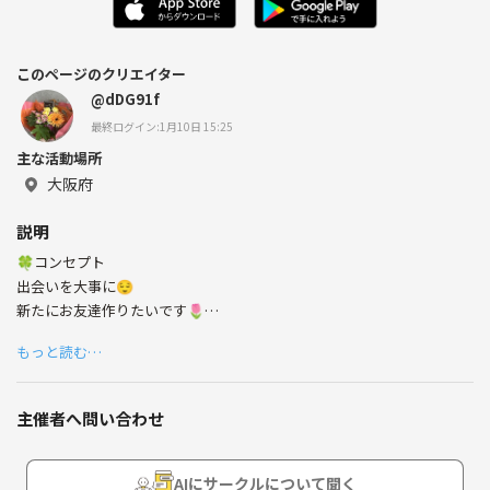
このページのクリエイター
@dDG91f
最終ログイン:1月10日 15:25
主な活動場所
大阪府
説明
🍀コンセプト
出会いを大事に😌
新たにお友達作りたいです🌷
色んな趣味も作りたい✨️
もっと読む…
🍀興味あること
・運動系
主催者へ問い合わせ
・カフェ巡り
・ご飯巡り
・カメラ(持ってないけど)
AIにサークルについて聞く