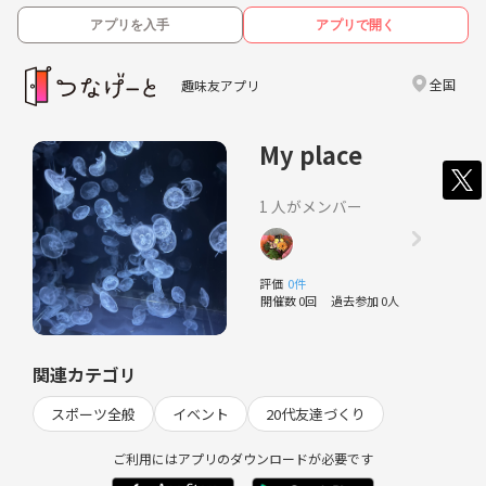
アプリを入手
アプリで開く
全国
趣味友アプリ
My place
1 人がメンバー
評価
0件
開催数 0回
過去参加 0人
関連カテゴリ
スポーツ全般
イベント
20代友達づくり
ご利用にはアプリのダウンロードが必要です