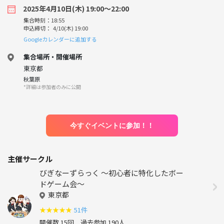
2025年4月10日(木) 19:00〜22:00
集合時刻：18:55
申込締切： 4/10(木) 19:00
Googleカレンダーに追加する
集合場所・開催場所
東京都
秋葉原
*詳細は参加者のみに公開
今すぐイベントに参加！！
主催サークル
びぎなーずらっく ～初心者に特化したボー
ドゲーム会～
東京都
★
★
★
★
★
51件
開催数 15回
過去参加 190人