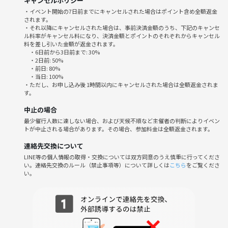
キャンセルポリシー
平成生まれ限定イベントのメリット！✨
・イベント開始の7日前までにキャンセルされた場合はポイント含め全額返金
されます。
✔ 同世代だから話しやすい！
・それ以降にキャンセルされた場合は、事前決済金額のうち、下記のキャンセ
共通の話題が多く、すぐに仲良くなれます♪
ル料率がキャンセル料になり、決済金額とポイントのそれぞれからキャンセル
✔ 気軽に参加しやすい！
料を差し引いた金額が返金されます。
・6日前から3日前まで: 30%
カジュアルな雰囲気で、初めてでも安心！
・2日前: 50%
✔ 新しいつながりができる！
・前日: 80%
・当日: 100%
友達づくりはもちろん、恋愛や仕事の出会いにも◎
・ただし、お申し込み後 1時間以内にキャンセルされた場合は全額返金されま
す。
場所は秋葉原駅近くのボードゲームカフェで遊ぶイベントを開催します
中止の場合
✨
最少催行人数に達しない場合、および天候不順など主催者の判断によりイベン
ボードゲームで友達作りしませんか？🤝
トが中止される場合があります。その場合、参加料金は全額返金されます。
初心者でも楽しめる200種類以上のボードゲームをご用意しております
🙆‍♂️
連絡先交換について
初参加でも仲間外れができないようにしっかりフォローさせてもらいま
LINE等の個人情報の取得・交換については双方同意のうえ慎重に行ってくださ
い。連絡先交換のルール（禁止事項等）について詳しくは
こちら
をご覧くださ
す👍
い。
ボードゲームカフェ代と参加費込のお値段なのでとてもリーズナブルな
お値段で参加できます😆
ぜひぜひ一緒にボードゲーム楽しみましょ🎶