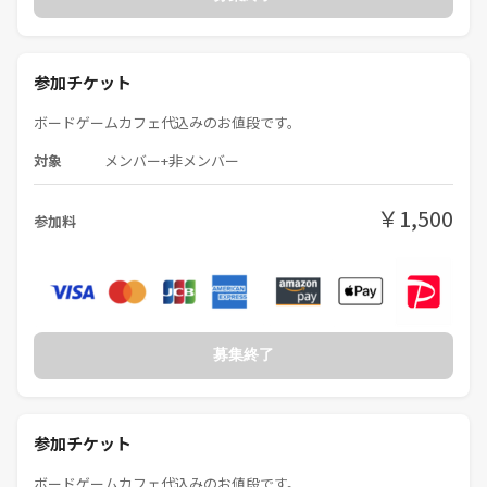
お一人様や初参加の方を仲間はずれにしない、そんな運営を心がけてい
ます🤝
参加チケット
下記、注意事項となります。
ボードゲームカフェ代込みのお値段です。
※必ずご一読いただきますようお願いいたしますm(__)m
対象
メンバー+非メンバー
━━━━━━━━━━━━━━━━━━━━━
◇当サークルの参加条件
￥1,500
参加料
━━━━━━━━━━━━━━━━━━━━━
・勧誘・営業目的ではない方
・出会い目的ではない方
・時間やマナーを厳守できる方
募集終了
━━━━━━━━━━━━━━━━━━━━━
◇キャンセルについて。
━━━━━━━━━━━━━━━━━━━━━
参加チケット
キャンセル自体は全く問題ありません！
ボードゲームカフェ代込みのお値段です。