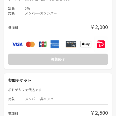
定員
5名
ただし、キャンセルされる際は、必ずご連絡下さい。
対象
メンバー+非メンバー
連絡なしのキャンセルは次回以降の参加をお断りすることがあります。
￥2,000
参加料
キャンセル待ちの方がいらっしゃる場合はもありますので、
可能な限りお早めにご連絡いただきますようお願いいたします。
━━━━━━━━━━━━━━━━━━━━━
◇途中参加、途中退室について。
募集終了
━━━━━━━━━━━━━━━━━━━━━
途中参加、途中退室はされても、全く問題ありません。
ご予定に合わせて、参加して頂ければと思います。
参加チケット
途中参加、途中退室の時間を事前にご連絡下さい。
ボドゲカフェ代込です
対象
メンバー+非メンバー
━━━━━━━━━━━━━━━━━━━━━
◇禁止事項について。
━━━━━━━━━━━━━━━━━━━━━
￥2,500
参加料