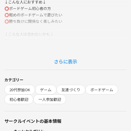
↓こんな人におすすめ↓
⭕️ボードゲーム初心者の方
⭕️軽めのボードゲームで遊びたい
⭕️勝ち負けに関係なく楽しみたい
↓こんな人は合わないかも↓
✖️一つのゲームでずっと遊びたい
✖️難しいゲームで遊びたい
✖️勝ち負けにこだわってゲームをしたい
さらに表示
【当サークルの特徴・おすすめポイント】
✅ボードゲーム初心者の方大歓迎！🔰
✅お一人様を仲間外れにない！お一人様向けのサークル✨
カテゴリー
✅綺麗でお洒落なボードゲームカフェで開催🪑
20代参加OK
ゲーム
友達づくり
ボードゲーム
✅200種類以上のボードゲーム🎲
✅途中参加、途中退出OK🙆‍♂️
初心者歓迎
一人参加歓迎
✅主催者は２名体制。女性メンバーもいるので安心です🙍‍♀️
【イベントの概要】
サークルイベントの基本情報
今回は平成生まれ限定のイベントとなります！