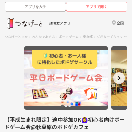
アプリを入手
アプリで開く
全国
趣味友アプリ
つなげーとTOP
みんなであそぶ
ボードゲーム
東京都
びぎなーずらっく ～初
【平成生まれ限定】途中参加OK🙆‍♀️初心者向けボー
ドゲーム会@秋葉原のボドゲカフェ