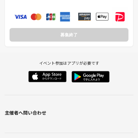
下記の行為は禁止です。
１回のみでも退会とさせていただくことがあります。
・サークルの雰囲気を乱すような言動。基本的に初対面の方や仲良くな
い方とは敬語で話しましょう。
・サークル内でのグループの作成や運営、他グループ、サークル、イベ
募集終了
ント等への勧誘。
・連絡無しのキャンセル
何かトラブルなどありましたら、小さなことでも管理人までご連絡お願
イベント参加はアプリが必要です
い致します。
また、上記以外の理由でもサークル運営に支障をきたすと判断した場合
は、管理人の権限で退会処分とさせていただく場合があります。
主催者へ問い合わせ