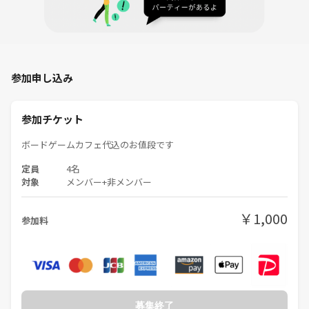
い✨
どんな方でも、ボードゲームを通じて自然と友達ができますよ👍
【会場について】
会場は秋葉原駅近くのボードゲームカフェ！
参加申し込み
壁一面のボードゲームには皆さん驚かれます😆
【当日の待ち合わせ詳細】
参加チケット
下記住所のお店に直接お越しください！
遅刻早退OK！何時にお越しいただいても大丈夫です🙆‍♂️
ボードゲームカフェ代込のお値段です
定員
4名
🧭住所
対象
メンバー+非メンバー
東京都千代田区神田佐久間町3-21-6 ポローニア秋葉原Ⅱ 102
￥1,000
🚃交通アクセス
参加料
JR山手線 /秋葉原駅
２０２４年１２月設立！できたばかりのボードゲームサークルです🎉
当サークルは「初心者」「お一人様」に特化したサークル
募集終了
初心者・初めての方でも楽しめるボードゲームをご用意してます✨