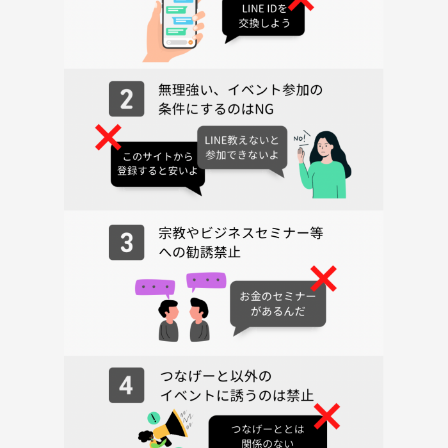
⏰時間
19:00~22:00まで！
途中参加、途中退出もOKです🙆‍♂️
1~2時間のみの参加も大歓迎👌
🧭開催場所
東京都千代田区神田佐久間町3-21-6 ポローニア秋葉原Ⅱ 102
たなぼたカフェ秋葉原２号店
秋葉原駅近くのボードゲームカフェ です！
遊べるボードゲーム200種類以上✨
🎒持ち物
蓋付きの飲み物
【イベントの雰囲気】
当サークルは、「ボードゲームを通じた友達作り」をテーマに活動して
います。
初心者、未経験の方でも楽しめるボードゲームで遊びます😊
わいわい誰でも楽しめるような運営を心がけています！
ほとんどの人が一人参加ですので、お一人様でもお気軽にご参加くださ