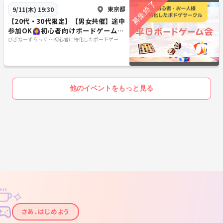
東京都
9/11(木) 19:30
【20代・30代限定】【男女共催】途中
参加OK🙆‍♀️初心者向けボードゲーム会
@秋葉原
びぎなーずらっく ～初心者に特化したボードゲーム
会～
他のイベントをもっと見る
✧
✦
さあ、はじめよう