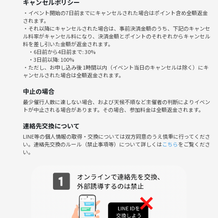
キャンセルポリシー
・イベント開始の7日前までにキャンセルされた場合はポイント含め全額返金
されます。
・それ以降にキャンセルされた場合は、事前決済金額のうち、下記のキャンセ
ル料率がキャンセル料になり、決済金額とポイントのそれぞれからキャンセル
料を差し引いた金額が返金されます。
・6日前から4日前まで: 30%
・3日前以降: 100%
・ただし、お申し込み後 1時間以内（イベント当日のキャンセルは除く）にキ
ャンセルされた場合は全額返金されます。
中止の場合
最少催行人数に達しない場合、および天候不順など主催者の判断によりイベン
トが中止される場合があります。その場合、参加料金は全額返金されます。
連絡先交換について
LINE等の個人情報の取得・交換については双方同意のうえ慎重に行ってくださ
い。連絡先交換のルール（禁止事項等）について詳しくは
こちら
をご覧くださ
い。