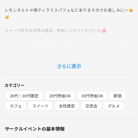
レモンタルトや苺ティラミスパフェなどありますのでお楽しみに〜😽
😺
スイーツ好きな女性は是非、参加してみてください🌸🌺
※本イベントは女性限定の為、男性の参加は出来ません。また、混雑状
況によってはお店変更の可能性もございます。ご了承ください。ご了承
ください。
さらに表示
飲食代各自負担
1ドリンク1フードオーダー制
カテゴリー
禁止事項
20代・30代限定
20代参加OK
30代参加OK
新宿
勧誘、ナンパ
他サークルの宣伝
カフェ
スイーツ
女性限定
交流会
グルメ
主催者の指示に従わない
その他迷惑行為
サークルイベントの基本情報