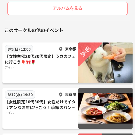
アルバムを見る
このサークルの他のイベント
東京都
8/9(日) 12:00
【女性主催20代30代限定】うさカフェ
に行こう🎈🎀🌹
アイル
東京都
8/12(水) 19:30
【女性限定20代30代】女性だけでイタ
リアンなお店に行こう！季節のパンケ
ーキもあります🍒🍎
アイル