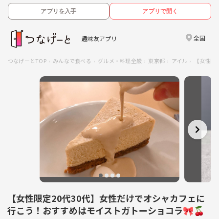
アプリを入手
アプリで開く
全国
趣味友アプリ
つなげーとTOP
みんなで食べる
グルメ・料理全般
東京都
アイル
【女性限
【女性限定20代30代】女性だけでオシャカフェに
行こう！おすすめはモイストガトーショコラ🎀🍒