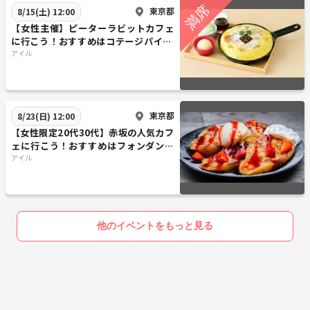
東京都
8/15(土) 12:00
【女性主催】ピーターラビットカフェ
に行こう！おすすめはコテージパイ🐽
🌺🌸
アイル
東京都
8/23(日) 12:00
【女性限定20代30代】赤坂の人気カフ
ェに行こう！おすすめはフォンダンシ
ョコラ🍎🎀🎈
アイル
他のイベントをもっと見る