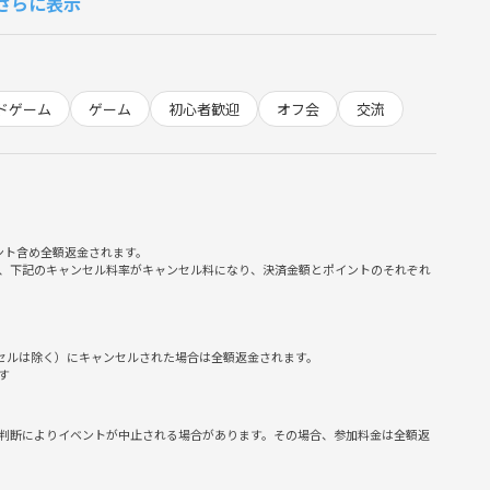
さらに表示
ドゲーム
ゲーム
初心者歓迎
オフ会
交流
う場合もありますが、気軽に自由にご参加ください！
ント含め全額返金されます。
、下記のキャンセル料率がキャンセル料になり、決済金額とポイントのそれぞれ
ンセルは除く）にキャンセルされた場合は全額返金されます。
す
判断によりイベントが中止される場合があります。その場合、参加料金は全額返
の際、初参加ですとお伝えください。）