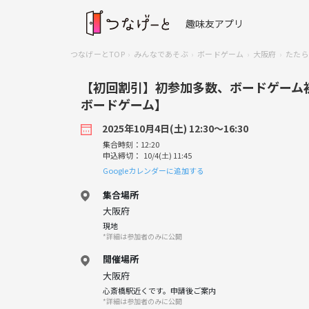
趣味友アプリ
つなげーとTOP
みんなであそぶ
ボードゲーム
大阪府
たたら
【初回割引】初参加多数、ボードゲーム初
ボードゲーム】
2025年10月4日(土) 12:30〜16:30
集合時刻：12:20
申込締切： 10/4(土) 11:45
Googleカレンダーに追加する
集合場所
大阪府
現地
*詳細は参加者のみに公開
開催場所
大阪府
心斎橋駅近くです。申請後ご案内
*詳細は参加者のみに公開