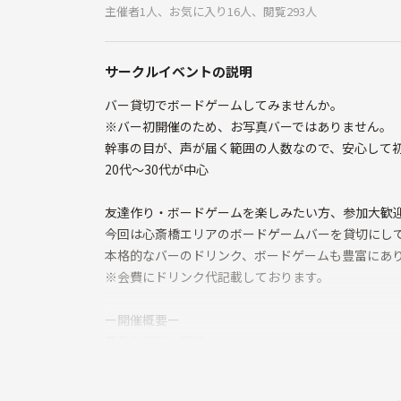
主催者1人、お気に入り16人、閲覧293人
サークルイベントの説明
バー貸切でボードゲームしてみませんか。
※バー初開催のため、お写真バーではありません。
幹事の目が、声が届く範囲の人数なので、安心して
20代〜30代が中心
友達作り・ボードゲームを楽しみたい方、参加大歓
今回は心斎橋エリアのボードゲームバーを貸切にし
本格的なバーのドリンク、ボードゲームも豊富にあ
※会費にドリンク代記載しております。
ー開催概要ー
■集合場所・日時
集合場所：難波・心斎橋・長堀橋から
徒歩圏内のボードゲームバー現地