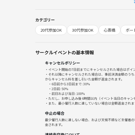
申請後お送り致します。
・集合完了12時半（現地）
カテゴリー
※受付は15分前スタート
20代参加OK
30代参加OK
心斎橋
ボー
・終了 17時半（18時迄に完全退場）
※途中参加、途中抜けもokです。
当日終わったらみなさんでご飯行きませんかーと誘
サークルイベントの基本情報
キャンセルポリシー
◼️会費（つなげーと＋現地現金かpaypay）
・イベント開始の7日前までにキャンセルされた場合はポイ
・ドリンク持ち込みプラン。注文なし予定
・それ以降にキャンセルされた場合は、事前決済金額のうち
からキャンセル料を差し引いた金額が返金されます。
⇨2000円
・6日前から3日前まで: 30%
（つなげーと500円＋現地1500円）
・2日前: 50%
・前日および当日: 100%
・バーお好きな飲み物3杯付き（持ち込みも可）
・ただし、お申し込み後 6時間以内（イベント当日のキャ
⇨3000円
・また、最小催行人数に達していない場合は全額返金されま
（つなげーと1500円＋現地1500円）
中止の場合
最少催行人数に達しない場合、および天候不順など主催者の
初回：現地500円OFF
金されます。
（たたらの開催イベ初参加の方は、現地でお支払い
連絡先交換について