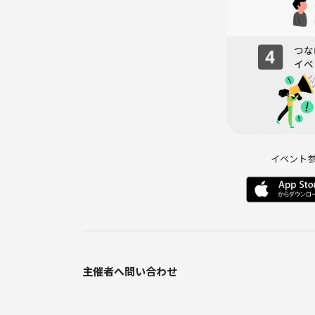
幹事の目が、声が届く範囲の人数なので、安心して
20代〜30代が中心
10名〜20名の目の届く範囲の人数で開催しておりま
友達作り・ボードゲームを楽しみたい方、参加大歓
今回は心斎橋駅、四ツ橋駅最寄りのイタリアンバー
※お店での飲食提供は今回プランとしてご用意して
す！
イベント
ー開催概要ー
■集合場所・日時
集合場所：現地集合（お申し込み後表示されます。
集合 12:30（12時15分受付）
終了 16:30（16時半退場完了）
・途中も各自自由に買い出ししたりとしてもらって
主催者へ問い合わせ
※途中参加、途中抜けもokです。
当日終わったらみなさんで飲みに行きませんかーと