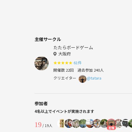
主催サークル
たたらボードゲーム
大阪府
★
★
★
★
★
61件
開催数 22回
過去参加 240人
クリエイター
@tatara
参加者
4名以上でイベントが実施されます
19
/ 19人
主催