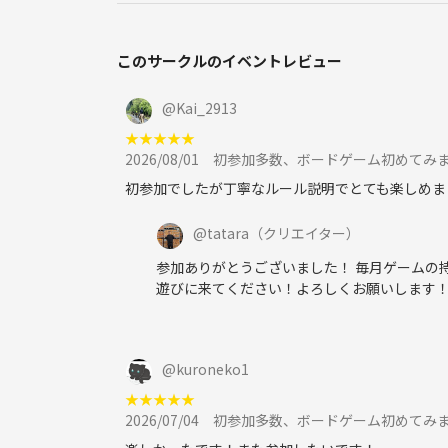
◼️会費（つなげーと＋現地現金支払い）
・2000円（つなげーと1000円、現地1000円）
このサークルのイベントレビュー
※最初の申し込みにはこれに追加で500円運営手数
※初参加の方は現地支払いから500円割引させても
@
Kai_2913
★
★
★
★
★
■イベント内容
2026/08/01
初参加多数、ボードゲーム初めてみま
・みんなで集まって、楽しくボードゲームを行って
初参加でしたが丁寧なルール説明でとても楽しめま
※初めての方でも簡単に楽しめるゲームを中心にご
@
tatara
（クリエイター）
■持ち込み
・ボードゲーム（持ち込み自由）
参加ありがとうございました！ 毎月ゲームの
・飲み物（アルコールもok）
遊びに来てください！よろしくお願いします
・お菓子や、軽食ok
■参加禁止事項
@
kuroneko1
・勧誘や引き抜き・しつこいナンパ・暴言など一切
★
★
★
★
★
・最悪の場合は途中退場のお声かけする場合があり
2026/07/04
初参加多数、ボードゲーム初めてみま
・見かけた方、気になった方は主催者まで遠慮なく