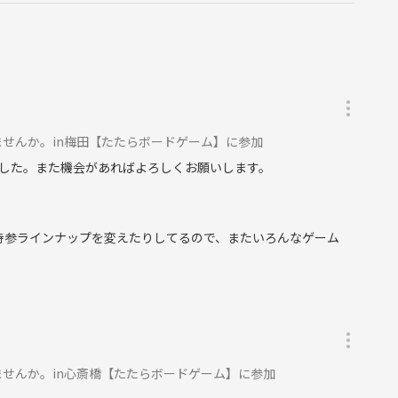
料が加算されるようです。
らいますので、当日お声かけください！
せんか。in梅田【たたらボードゲーム】に参加
います。
した。また機会があればよろしくお願いします。
用意しています。
持参ラインナップを変えたりしてるので、またいろんなゲーム
！
禁止としております。
ます。
せんか。in心斎橋【たたらボードゲーム】に参加
お声かけください。