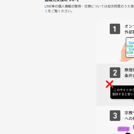
◼️料金の備考
LINE等の個人情報の取得・交換については双方同意のうえ
※注意…サークルの最初の申し込みには500円運営
ら
をご覧ください。
・イベント中3杯目まで飲みきれなくても返金対応は
・3杯以上飲みたい方、おつまみ頼みたい方は当日
・注文なしで申し込んだけど、やっぱり注文したい
■持ち物
・ソフトドリンク、アルコール持ち込みOKです！
・軽食持ち込みOKです！
※持ち込みドリンクのゴミは運営で処分致します。
■参加禁止事項
・勧誘や引き抜き・しつこいナンパ・暴言など一切
・最悪の場合は途中退場のお声かけする場合があり
・見かけた方、気になった方は主催者まで遠慮なく
ボードゲームしてみませんか。