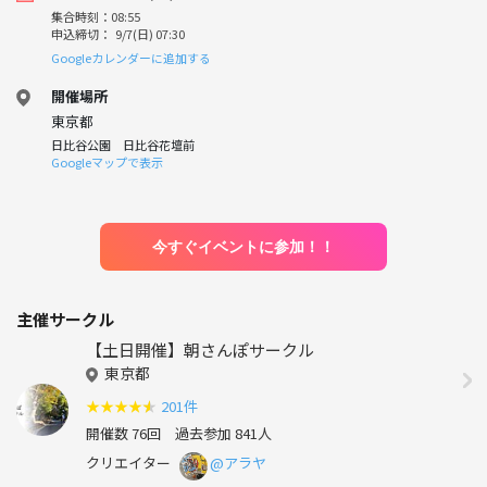
集合時刻：08:55
申込締切： 9/7(日) 07:30
Googleカレンダーに追加する
開催場所
東京都
日比谷公園 日比谷花壇前
Googleマップで表示
今すぐイベントに参加！！
主催サークル
【土日開催】朝さんぽサークル
東京都
★
★
★
★
★
201件
開催数 76回
過去参加 841人
クリエイター
@アラヤ