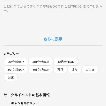
当日起きてからのぎりぎり参加もOKです(当日7時30分まで申し込み
可）
当日の流れ
9:00~ 日比谷公園 日比谷花壇前前に集合
9:30~ カフェ到着してトーク
10:00~終了（終了後は自由です。希望者は残ってもOK）
さらに表示
カフェ代は自己負担になります。
雨などの天気が悪い場合は9:00~よりカフェトーク
カテゴリー
20代参加OK
30代参加OK
40代参加OK
暑い日の場合は帽子を持ってくるのがおすすめです（天気によって調整
ください）
50代参加OK
60代参加OK
東京
散歩
カフェ
重めの話題はご遠慮ください。
健康
たくさんの人に参加してもらってありがとうございます（主催者よりお
礼まで）
サークルイベントの基本情報
⚠️禁止事項⚠️
勧誘、ナンパ
キャンセルポリシー
他サークルへの引き抜き