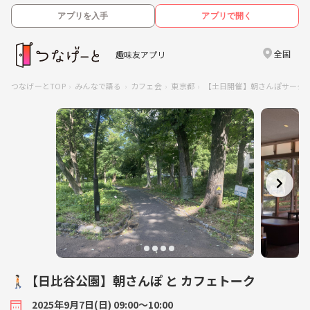
アプリを入手
アプリで開く
全国
趣味友アプリ
つなげーとTOP
みんなで語る
カフェ会
東京都
【土日開催】朝さんぽサー
🚶🏻【日比谷公園】朝さんぽ と カフェトーク
2025年9月7日(日) 09:00〜10:00