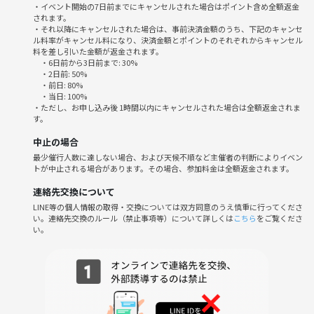
・イベント開始の7日前までにキャンセルされた場合はポイント含め全額返金
連絡なしドタキャン
されます。
マルチネットワークビジネスへの勧誘
・それ以降にキャンセルされた場合は、事前決済金額のうち、下記のキャンセ
ル料率がキャンセル料になり、決済金額とポイントのそれぞれからキャンセル
＊悪質なものは見つけた際に通報と出禁対応しますのでお気を付けくだ
料を差し引いた金額が返金されます。
さい。
・6日前から3日前まで: 30%
・2日前: 50%
・前日: 80%
・当日: 100%
・ただし、お申し込み後 1時間以内にキャンセルされた場合は全額返金されま
す。
中止の場合
最少催行人数に達しない場合、および天候不順など主催者の判断によりイベン
トが中止される場合があります。その場合、参加料金は全額返金されます。
連絡先交換について
LINE等の個人情報の取得・交換については双方同意のうえ慎重に行ってくださ
い。連絡先交換のルール（禁止事項等）について詳しくは
こちら
をご覧くださ
い。