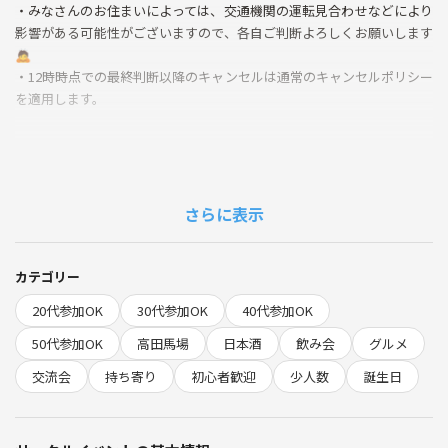
・みなさんのお住まいによっては、交通機関の運転見合わせなどにより
影響がある可能性がございますので、各自ご判断よろしくお願いします
🙇
・12時時点での最終判断以降のキャンセルは通常のキャンセルポリシー
を適用します。
------
プレミアムな日本酒を楽しむ会を高田馬場のレンタルスペースで開催し
ます！
さらに表示
十四代 超極 中取りを手に入れたので今回出します！
その他、今回の日本酒ラインナップは来てからのお楽しみにしようと思
カテゴリー
います〜
20代参加OK
30代参加OK
40代参加OK
いつも通り十分量提供します！
50代参加OK
高田馬場
日本酒
飲み会
グルメ
今回は私のお誕生日月にちなんでプレミアムな日本酒の中でも最高峰の
交流会
持ち寄り
初心者歓迎
少人数
誕生日
お酒を出します！
自分がこの日のために、日々美味しい日本酒が売っているお店で少しず