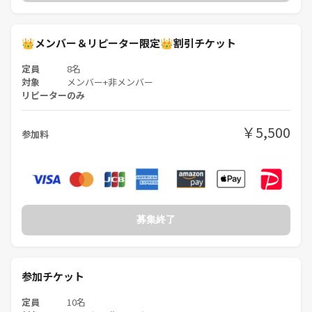
■場所
高田馬場駅1番出口から徒歩2分
👑メンバー＆リピーター限定👑割引チケット
レンタルスペース
定員
8名
※詳しい場所は参加が決まり次第、自動メッセージにてご案内します
対象
メンバー+非メンバー
リピーターのみ
■日本酒
今回は伏せています。
￥5,500
参加料
おおよそ、8人来た場合は、5・6本出す想定です！
■定員
8名（先着順）
※2〜3名前後する可能性がございます。
募集終了
■参加費
5500円
参加チケット
- -- リピーター特典あります！ ---
定員
10名
過去当サークルに参加していただいた方限定参加費が500円引き！