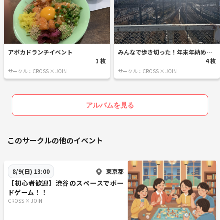
アボカドランチイベント
みんなで歩き切った！年末年納め山
1 枚
手線一周ウォーキング
4 枚
サークル：CROSS × JOIN
サークル：CROSS × JOIN
アルバムを見る
このサークルの他のイベント
東京都
8/9(日) 13:00
【初心者歓迎】渋谷のスペースでボー
ドゲーム！！
CROSS × JOIN