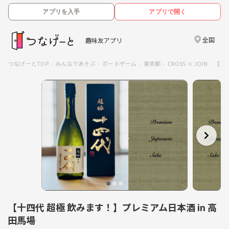
アプリを入手
アプリで開く
全国
趣味友アプリ
つなげーとTOP
みんなであそぶ
ボードゲーム
東京都
CROSS × JOIN
【十
【十四代 超極 飲みます！】プレミアム日本酒 in 高
田馬場