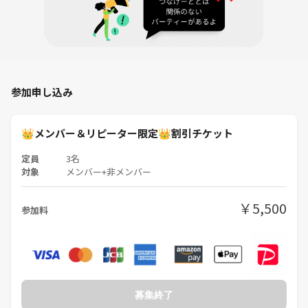
・3/8 シェアハウス日本酒会
https://tunagate.com/blogs/NaKmZK6x
■こんな人におすすめ
・日本酒を知ってみたい
・ちょっといい日本酒を気軽に飲んでみたい
参加申し込み
・お酒を飲みながら、のんびり話したい
・ひとり参加でも安心できる雰囲気が好き
・大人の落ち着いた交流の場が好き
👑メンバー＆リピーター限定👑割引チケット
■日時
定員
3名
対象
メンバー+非メンバー
6月20日(土) 19:00〜22:00
（途中の入退室OKです）
￥5,500
参加料
■おおよそのスケジュール
19:00〜19:15 準備
19:15〜21:30 日本酒・料理提供
21:45〜22:00 片付け
お手数ですが準備・片付けのご協力をお願いします🙇‍♂️
募集終了