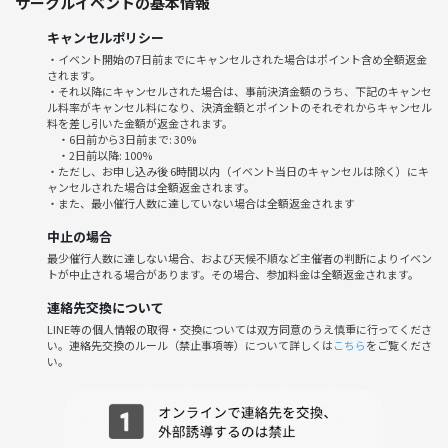
サークルイベントの基本情報
つストックして来た日本酒を開放します！
皆さんが、十分飲むことができるようにたくさん持っていきますのでよ
キャンセルポリシー
ろしくお願いします🙇
・イベント開始の7日前までにキャンセルされた場合はポイント含め全額返金
もしあまったら皆さんにプレゼントという大盤振る舞い！！
されます。
・それ以降にキャンセルされた場合は、事前決済金額のうち、下記のキャンセ
ル料率がキャンセル料になり、決済金額とポイントのそれぞれからキャンセル
堅苦しい会ではないので、詳しくない方も、ひとり参加の方も大歓迎で
料を差し引いた金額が返金されます。
す。
・6日前から3日前まで: 30%
日本酒の良さを私がお伝えしていきますので初めての方でも参加しやす
・2日前以降: 100%
・ただし、お申し込み後 6時間以内（イベント当日のキャンセルは除く）にキ
いイベントになっています。
ャンセルされた場合は全額返金されます。
・また、最小催行人数に達していない場合は全額返金されます
過去のイベント開催時の情報・様子については、以下記載していますの
中止の場合
で、よろしければご覧ください。
最少催行人数に達しない場合、および天候不順など主催者の判断によりイベン
トが中止される場合があります。その場合、参加料金は全額返金されます。
参加者層は男女問わず、20〜50代の方まで幅広く参加されています。
連絡先交換について
（どちらかというと年齢層は高めな印象があります）
LINE等の個人情報の取得・交換については双方同意のうえ慎重に行ってくださ
い。連絡先交換のルール（禁止事項等）について詳しくは
こちら
をご覧くださ
【26年度】
い。
・5/2 日本酒会
https://tunagate.com/blogs/dO5WjPkb
・4/4 持ち寄り日本酒会
https://tunagate.com/blogs/JkrVJgkL