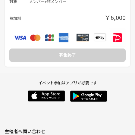
対象
メンバー+非メンバー
チケット名「（メンバー限定）リピーター特典チケット」をご購入くだ
さい！
￥6,000
参加料
■キャンセルについて
キャンセルの場合、開催2日前(6/25 23:59〆)までにキャンセルの旨をメ
ッセージでいただけましたら、
100％返金対応いたします。
前日・当日キャンセルは返金されませんのでご了承ください。
募集終了
■こちら側で準備するもの
・日本酒
・簡単な料理
イベント参加はアプリが必要です
・おちょこ
・お水
・備品（箸・皿・ゴミ袋など）
■持ち物
おつまみ１品持ってきていただけるとです！
（300円前後の本当に簡単なもので大丈夫です！持ってきていただける
だけで嬉しいです！☺️
主催者へ問い合わせ