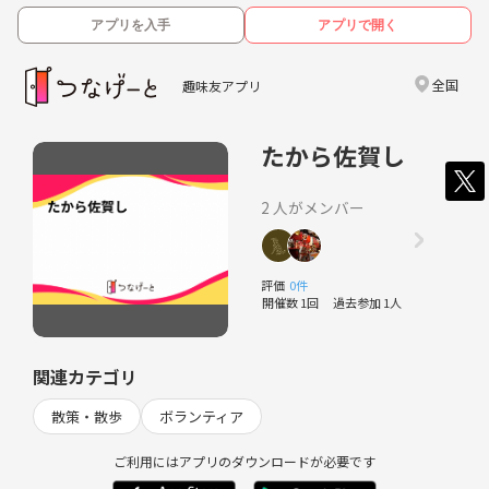
アプリを入手
アプリで開く
全国
趣味友アプリ
たから佐賀し
2 人がメンバー
評価
0件
開催数 1回
過去参加 1人
関連カテゴリ
散策・散歩
ボランティア
ご利用にはアプリのダウンロードが必要です