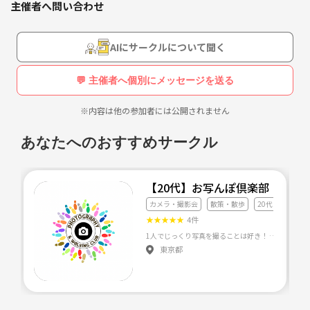
主催者へ問い合わせ
AIにサークルについて聞く
💬 主催者へ個別にメッセージを送る
※内容は他の参加者には公開されません
あなたへのおすすめサークル
【20代】お写んぽ倶楽部
カメラ・撮影会
散策・散歩
20代友達づくり
★
★
★
★
★
4件
東京都