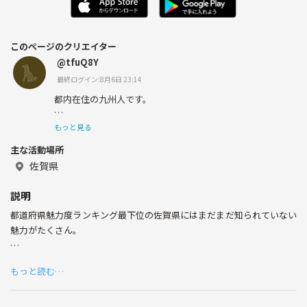
このページのクリエイター
@tfuQ8Y
最終ログイン:8月6日 23:14
都内在住の九州人です。
散策が好きで、気になったものがあると勝手にあれこれ想
もっと見る
像したり、定員さんに話しかけて調べたりします。
主な活動場所
佐賀県
説明
都道府県魅力度ランキング最下位の佐賀県にはまだまだ知られていない
魅力がたくさん。
その魅力を街歩きでみんなに知ってほしい。
もっと読む…
そのためにサークルを立ち上げます！