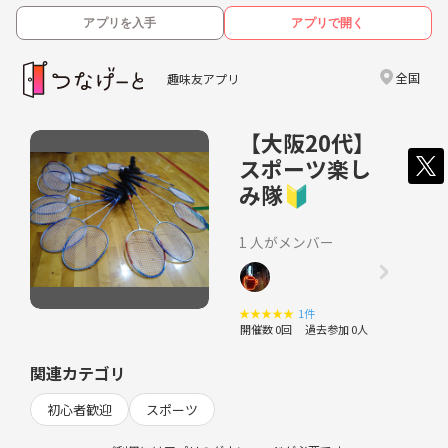
アプリを入手
アプリで開く
全国
趣味友アプリ
【大阪20代】
スポーツ楽し
み隊🔰
1 人がメンバー
★
★
★
★
★
1件
開催数 0回
過去参加 0人
関連カテゴリ
初心者歓迎
スポーツ