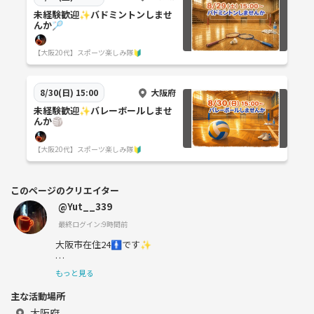
未経験歓迎✨️バドミントンしませ
んか🏸
【大阪20代】スポーツ楽しみ隊🔰
大阪府
8/30(日) 15:00
未経験歓迎✨️バレーボールしませ
んか🏐
【大阪20代】スポーツ楽しみ隊🔰
このページのクリエイター
@Yut__339
最終ログイン:9時間前
大阪市在住24🚹です✨️
よろしくお願いします！
もっと見る
主な活動場所
スマホ写真📱
大阪府