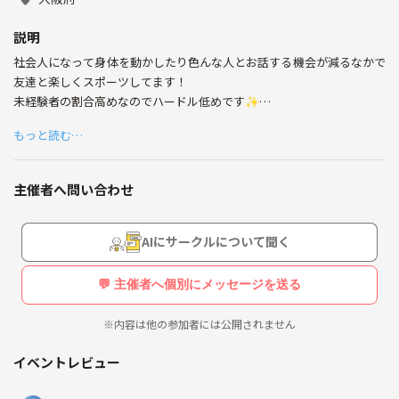
カフェ☕
スポーツ🏃
説明
アニメ📺
社会人になって身体を動かしたり色んな人とお話する機会が減るなかで
ひとり旅🚗
友達と楽しくスポーツしてます！
未経験者の割合高めなのでハードル低めです✨️
もっと読む…
運動を楽しみたい方
新しく友達を作りたい方など、
どなたでも大歓迎です🙌
主催者へ問い合わせ
詳細はイベントページに載せてありますので、
ぜひお気軽にご連絡ください✨
AIにサークルについて聞く
💬 主催者へ個別にメッセージを送る
※内容は他の参加者には公開されません
イベントレビュー