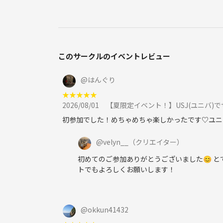
このサークルのイベントレビュー
@
はんぐり
★
★
★
★
★
2026/08/01
【夏限定イベント！】USJ(ユニバ)でサマ
初参加でした！めちゃめちゃ楽しかったです♡ユニ
@
velyn__
（クリエイター）
初めてのご参加ありがとうございました😊 
トでもよろしくお願いします！
@
okkun41432