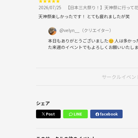
★
★
★
★
★
2026/07/25
【日本三大祭り！】天神祭に行って花火
天神祭楽しかったです！ とても疲れましたが笑
@
velyn__
（クリエイター）
本日もありがとうございました😊 人は多か
た来週のイベントでもよろしくお願いいたし
サークルイベン
シェア
Post
LINE
facebook