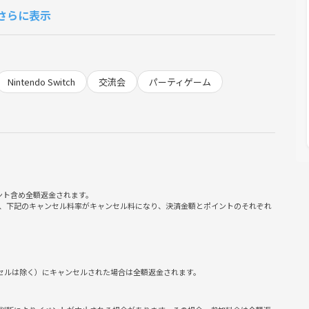
さらに表示
Nintendo Switch
交流会
パーティゲーム
加者の方に別途ご案内します）
ント含め全額返金されます。
、下記のキャンセル料率がキャンセル料になり、決済金額とポイントのそれぞれ
ります！
ンセルは除く）にキャンセルされた場合は全額返金されます。
ます！