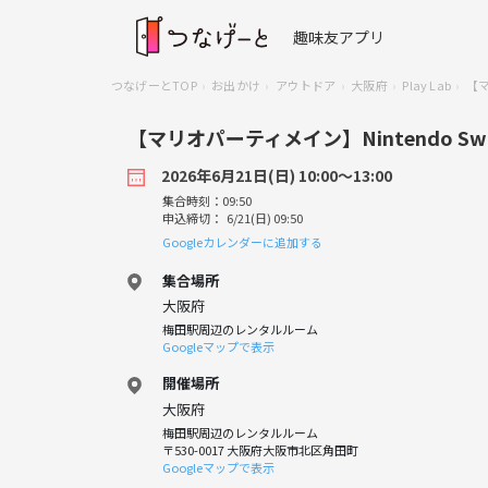
趣味友アプリ
つなげーとTOP
お出かけ
アウトドア
大阪府
Play Lab
【マ
【マリオパーティメイン】Nintendo Sw
2026年6月21日(日) 10:00〜13:00
集合時刻：09:50
申込締切： 6/21(日) 09:50
Googleカレンダーに追加する
集合場所
大阪府
梅田駅周辺のレンタルルーム
Googleマップで表示
開催場所
大阪府
梅田駅周辺のレンタルルーム
〒530-0017 大阪府大阪市北区角田町
Googleマップで表示