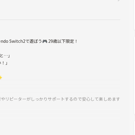
o Switch2で遊ぼう🎮 29歳以下限定！
と…」
い！」
✨
者やリピーターがしっかりサポートするので安心して楽しめます
ーーー