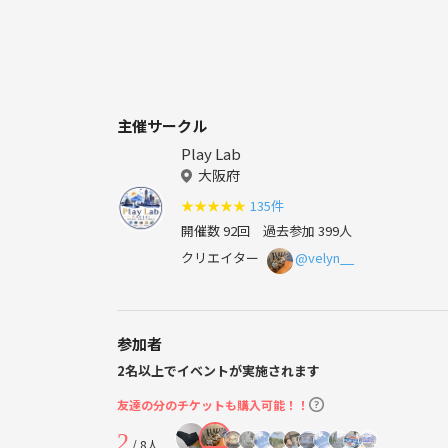
主催サークル
Play Lab
大阪府
★
★
★
★
★
135件
開催数 92回
過去参加 399人
クリエイター
@velyn__
参加者
2名以上でイベントが実施されます
友達の分のチケットも購入可能！！
2
/ 8人