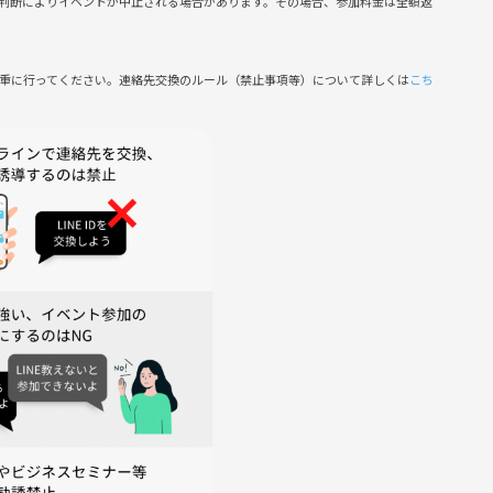
判断によりイベントが中止される場合があります。その場合、参加料金は全額返
し込み後のキャンセルはなるべく控えて頂きますよう、よろしく
代は同じとさせていただきます。
慎重に行ってください。連絡先交換のルール（禁止事項等）について詳しくは
こち
たします！
ーーー
確認された場合、今後のイベントへのご参加をお断りさせていた
暴言など
の紹介、またはしつこい勧誘行為は禁止とさせていただきます。
稿
者側の指示に従っていただけない方や主催者側が参加者様として