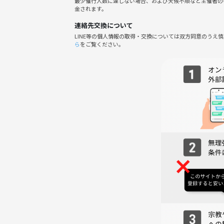
最少催行人数に達しない場合、および天候不順など主催者の
※今回レンタルルームでの開催となるため、参加申
金されます。
お願いいたします🙏
連絡先交換について
また、途中参加・退出された場合もレンタルルーム
LINE等の個人情報の取得・交換については双方同意のうえ
途中参加・退出される場合は、事前に連絡お願いい
ら
をご覧ください。
✅ 参加条件
・29歳以下の方
ーーーーーーーーーーーーーーーーーーーーーーー
⚠️注意事項⚠️
下記の行為はご遠慮ください。
●無連絡キャンセル・無連絡遅刻(これらの行為が
だきます。)
●勧誘・営業・告知・引き抜き・しつこいナンパ・
※相手の意思を無視した他サークルやコミュニティ
●過度なナンパ行為や迷惑行為
●開催内容や風景写真、動画のSNS等への無許可投
サークルやイベントの輪を乱す行動をする方、主催