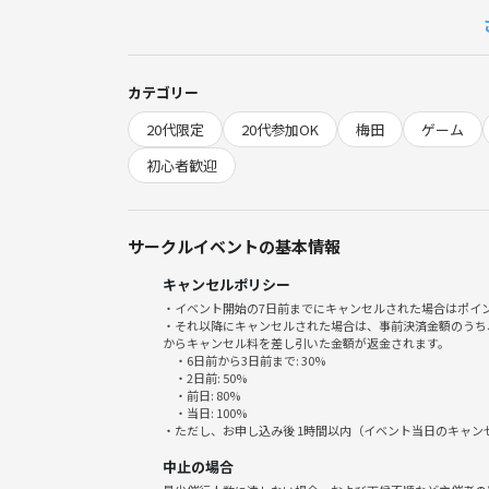
6/21(日) 10:00～13:00
📍 場所
カテゴリー
梅田駅付近のレンタルルーム
20代限定
20代参加OK
梅田
ゲーム
（※レンタルルームの場所はイベント当日の朝、参
初心者歓迎
🎯 内容
Nintendo Switch2を使ったゲーム交流会
・マリオパーティジャンボリー
サークルイベントの基本情報
・マリオカートワールド
キャンセルポリシー
・スーパーマリオメーカー
・イベント開始の7日前までにキャンセルされた場合はポイ
・ぷよぷよテトリス
・それ以降にキャンセルされた場合は、事前決済金額のうち
・スイカゲーム
からキャンセル料を差し引いた金額が返金されます。
・6日前から3日前まで: 30%
など
・2日前: 50%
ボードゲームではなく、Switchのみのイベントとな
・前日: 80%
・当日: 100%
・ただし、お申し込み後 1時間以内（イベント当日のキャ
💰 予算
中止の場合
参加チケットにレンタルスペース代も含まれており