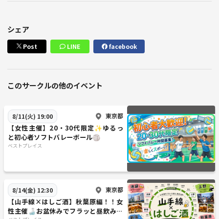
シェア
Post
LINE
facebook
このサークルの他のイベント
東京都
8/11(火) 19:00
【女性主催】20・30代限定✨ゆるっ
と初心者ソフトバレーボール🏐
ベストプレイス
東京都
8/14(金) 12:30
【山手線×はしご酒】秋葉原編！！女
性主催🍶お盆休みでフラッと昼飲みし