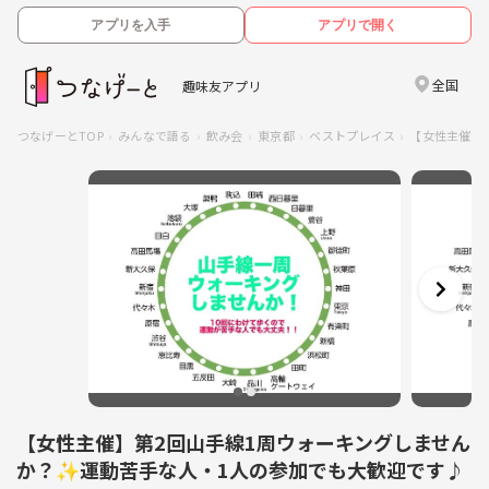
アプリを入手
アプリで開く
全国
趣味友アプリ
つなげーとTOP
みんなで語る
飲み会
東京都
ベストプレイス
【女性主催】
【女性主催】第2回山手線1周ウォーキングしません
か？✨運動苦手な人・1人の参加でも大歓迎です♪