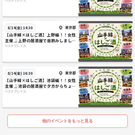
ましょ🍻
ベストプレイス
東京都
8/14(金) 14:30
【山手線×はしご酒】上野編！！女性
主催🍶上野の居酒屋で昼飲みしましょ
🍻
ベストプレイス
東京都
8/14(金) 16:30
【山手線×はしご酒】池袋編！！女性
主催🍶池袋の居酒屋で夕方からちょい
飲みしましょ🍻
ベストプレイス
他のイベントをもっと見る