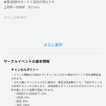
★第2回目のルートと当日の流れです
上野駅〜田端駅 約3.5Km
19:30 上野駅集合
↓
みんなで集まって自己紹介
↓
鶯谷駅・日暮里駅・西日暮里駅・田端駅へ向かう
さらに表示
※歩くスピードによっては早く終わる場合があります😄
参加者の皆さんと一緒に、ゆっくりとしたペースでウォーキングを楽し
サークルイベントの基本情報
みましょう。
途中で休憩を挟みながら、各駅の魅力を発見することができます。
キャンセルポリシー
・イベント開始の7日前までにキャンセルされた場合はポイント含め全額返金
されます。
・それ以降にキャンセルされた場合は、事前決済金額のうち、下記のキャンセ
🌱サークルの雰囲気
ル料率がキャンセル料になり、決済金額とポイントのそれぞれからキャンセル
料を差し引いた金額が返金されます。
私たちのサークルは、運動が苦手な方でも気軽に参加できるアットホー
・6日前から3日前まで: 30%
ムな雰囲気を大切にしています。お一人での参加も大歓迎！参加者同士
・2日前: 50%
で楽しく会話しながら、リラックスした時間を過ごしましょう。新しい
・前日: 80%
・当日: 100%
友達を作るチャンスでもありますので、ぜひお気軽にご参加ください😊