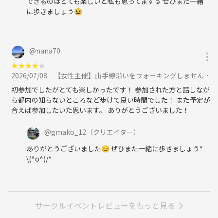
できるのはとても楽しいと私も思ってます☺️ ぜひまた一緒
に歩きましょう😆
@
nana70
★
★
★
★
★
2026/07/08
【女性主催】山手線沿いをウォーキングしませんか？（目黒～品川編）✨運動苦手な人・1人の参加でも大歓迎です♪に参加
初参加でしたがとても楽しかったです！ 参加された方と話しなが
ら都内の知らないところなど歩けて良い時間でした！ また予定が
合えば参加したいた思います。 ありがとうございました！
@
gmako_12
（クリエイター）
ありがとうございました😊 ぜひまた一緒に歩きましょう*
\(^o^)/*
サークルイベントレビューをもっと見る