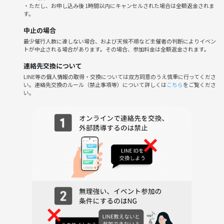
・ただし、お申し込み後 1時間以内にキャンセルされた場合は全額返金されま
す。
中止の場合
⚠️注意事項⚠️
最少催行人数に達しない場合、および天候不順など主催者の判断によりイベン
以下の行為はご遠慮ください。
トが中止される場合があります。その場合、参加料金は全額返金されます。
・勧誘や営業、しつこいナンパ、暴言などの迷惑行為
・イベント内容や参加者の写真、動画の無断SNS投稿
連絡先交換について
・サークルの雰囲気を乱す行動や、運営の指示に従わない行為
LINE等の個人情報の取得・交換については双方同意のうえ慎重に行ってくださ
い。連絡先交換のルール（禁止事項等）について詳しくは
こちら
をご覧くださ
い。
参加者の皆さんが楽しく過ごせるよう、ルールを守ってご参加くださ
い。運営側が不適切と判断した場合、参加をお断りすることがありま
す。
さあ、みんなで楽しく山手線を一周し、素敵な思い出を作りましょう！
皆さんのご参加を心よりお待ちしております✨