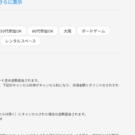
さらに表示
い、ルールがわからない、何を遊んだら良いか分からないという
人数や雰囲気にあったゲームを紹介しますので、皆で楽しみまし
50代参加OK
60代参加OK
大阪
ボードゲーム
もらえればなと思います‼️
レンタルスペース
ント含め全額返金されます。
、下記のキャンセル料率がキャンセル料になり、決済金額とポイントのそれぞれ
ンセルは除く）にキャンセルされた場合は全額返金されます。
さい‼️
す