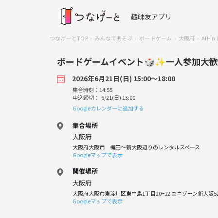
趣味友アプリ
つなげーとTOP
みんなであそぶ
ボードゲーム
大阪府
All-i
ボードゲームイベント🎲✨一人参加大歓
2026年6月21日(日) 15:00〜18:00
集合時刻：14:55
申込締切： 6/21(日) 13:00
Googleカレンダーに追加する
集合場所
大阪府
大阪府大阪市 梅田〜新大阪辺りのレンタルスペース
Googleマップで表示
開催場所
大阪府
大阪府大阪市東淀川区東中島1丁目20−12 ユニゾーン新大阪5
Googleマップで表示