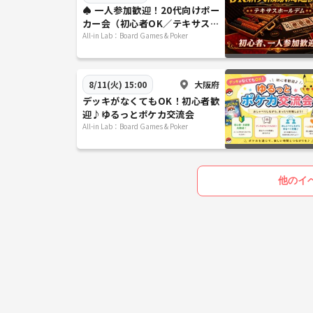
♠️ 一人参加歓迎！20代向けポー
カー会（初心者OK／テキサスホ
ールデム）＠新大阪♠️
All-in Lab：Board Games & Poker
大阪府
8/11(火) 15:00
デッキがなくてもOK！初心者歓
迎♪ゆるっとポケカ交流会
All-in Lab：Board Games & Poker
他のイ