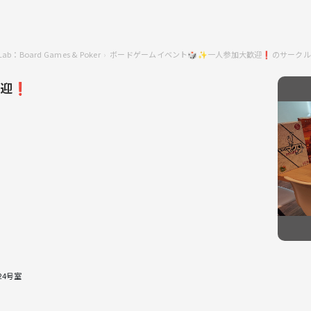
n Lab：Board Games & Poker
ボードゲームイベント🎲✨一人参加大歓迎❗️のサーク
迎❗️
24号室