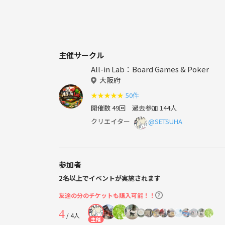
主催サークル
All-in Lab：Board Games & Poker
大阪府
★
★
★
★
★
50件
開催数 49回
過去参加 144人
クリエイター
@SETSUHA
参加者
2名以上でイベントが実施されます
友達の分のチケットも購入可能！！
4
/ 4人
主催