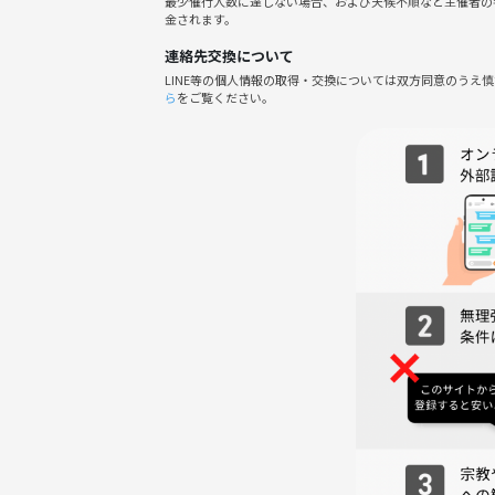
最少催行人数に達しない場合、および天候不順など主催者の
金されます。
年齢や経験に関係なく、誰でも楽しめるアットホー
連絡先交換について
LINE等の個人情報の取得・交換については双方同意のうえ
みんなで協力してゲームを進めることで、自然と会
ら
をご覧ください。
フレンドリーで、皆さんが楽しめるようサポートし
⚠️注意事項⚠️
下記の行為はご遠慮ください。
・勧誘・営業・告知・引き抜き・しつこいナンパ・
・過度なナンパ行為や迷惑行為
・開催内容や風景写真、動画のSNS等への無許可投
サークルやイベントの輪を乱す行動をする方、運営
わしくないと判断した方は、参加をお断りする場合
みんなで楽しい時間を過ごしましょう！ご参加お待ち