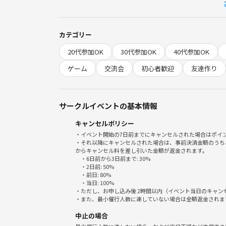
ボードゲームに興味はあるけれど、人数が集まらな
方大歓迎です‼️
カテゴリー
結構長い歴ボードゲームを遊んでいる経験から参加
20代参加OK
30代参加OK
40代参加OK
ょう♪
ボードゲームを通しておしゃべりも楽しむ機会にして
ゲーム
交流会
初心者歓迎
友達作り
◆当日の流れ
サークルイベントの基本情報
1. 集合・受付
キャンセルポリシー
2. 軽く自己紹介
・イベント開始の7日前までにキャンセルされた場合はポイ
3. ゲームスタート！
・それ以降にキャンセルされた場合は、事前決済金額のうち
からキャンセル料を差し引いた金額が返金されます。
・6日前から3日前まで: 30%
・2日前: 50%
参加費1000円
・前日: 80%
・当日: 100%
レンタルスペースで開催します❗️
・ただし、お申し込み後 2時間以内（イベント当日のキャ
ボードゲーム持込OK🙆‍♀️じゃんじゃん持って来てくだ
・また、最小催行人数に達していない場合は全額返金されま
ドリンク・フード🥤🍪持込可能です‼️
中止の場合
途中参加・退出OKです！