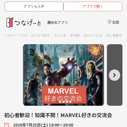
アプリを入手
アプリで開く
全国
趣味友アプリ
つなげーとTOP
みんなで語る
カフェ会
東京都
ENJOY CLUB
初心者歓迎！知
初心者歓迎！知識不問！MARVEL好きの交流会
2026年7月25日(土) 18:00〜20:00