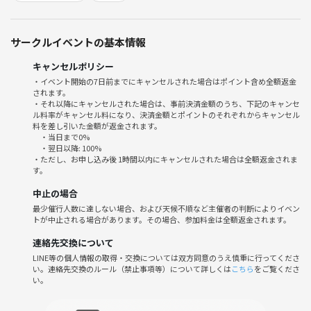
※Enjoy Clubのイベントに初めて参加される方は、別途つなげーとに対
して500円の手数料がかかります。
サークルイベントの基本情報
イベント内容（予定）
キャンセルポリシー
・アイスブレイク
・イベント開始の7日前までにキャンセルされた場合はポイント含め全額返金
・MARVEL談義（トークテーマをこちらで用意し、話すテーマを皆様に
されます。
選んで頂きます）
・それ以降にキャンセルされた場合は、事前決済金額のうち、下記のキャンセ
ル料率がキャンセル料になり、決済金額とポイントのそれぞれからキャンセル
・私の推しキャラ、推し作品プレゼン（プレゼンは希望者のみ）
料を差し引いた金額が返金されます。
・MARVELの新作映画、新作ゲームのトレーラーを観よう
・当日まで0%
・翌日以降: 100%
・ただし、お申し込み後 1時間以内にキャンセルされた場合は全額返金されま
注意事項
す。
・会場内は禁酒禁煙となっておりますので、酒類の持ち込みは厳禁です
中止の場合
・会場の施設内には他のお客様もいらっしゃる為、他の方にご迷惑をお
最少催行人数に達しない場合、および天候不順など主催者の判断によりイベン
かけする事が無いよう、お願い致します。
トが中止される場合があります。その場合、参加料金は全額返金されます。
・ビジネスや宗教などの勧誘目的での参加は、禁止とさせていただきま
す。
連絡先交換について
・映画のDVDや原作のコミック本、キャラクターのフィギュアなどのグ
LINE等の個人情報の取得・交換については双方同意のうえ慎重に行ってくださ
い。連絡先交換のルール（禁止事項等）について詳しくは
こちら
をご覧くださ
ッズの持ち込みは自由と致しますが、各自管理をお願い致します。万が
い。
一盗難や破損に遭われても、主催は責任を負いませんのでご了承下さ
い。