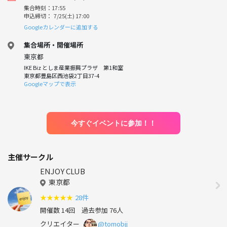
集合時刻：17:55
申込締切： 7/25(土) 17:00
Googleカレンダーに追加する
集合場所・開催場所
東京都
IKE Biz としま産業振興プラザ 第1和室
東京都豊島区西池袋2丁目37-4
Googleマップで表示
今すぐイベントに参加！！
主催サークル
ENJOY CLUB
東京都
★
★
★
★
★
28件
開催数 14回
過去参加 76人
クリエイター
@tomobjj