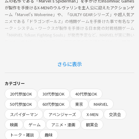
ムの名作である「Marvel's Spiderman」を手がけたInsomniac Games
が製作を手掛けるX-MENのウルヴァリンを主人公に迎えたアクションゲ
ーム「Marvel’s Wolverine」や、「GUILTY GEARシリーズ」や超人気ア
ニメである「ドラゴンボールZ」の格闘ゲームを手掛けた事で有名なア
ーク・システム・ワークスが製作を手掛ける日本発の対戦格闘ゲーム
「MARVEL Tōkon: Fighting Souls」が発売予定など、MARVELが実に熱い
年となっており、MARVELファン同志交流できる場を作りたく、開催し
ます！
知識不問、MARVEL初心者の方も大歓迎です✨
さらに表示
★開催概要
開催日時
2026年7月25日 土曜日
カテゴリー
20代参加OK
30代参加OK
40代参加OK
会場
IKE Biz としま産業振興プラザ 第1和室
50代参加OK
60代参加OK
東京
MARVEL
住所 東京都豊島区西池袋2丁目37-4
スパイダーマン
アベンジャーズ
X-MEN
交流会
参加費
映画
ゲーム
アニメ・漫画
観賞会
1400円（一般）
トーク・雑談
趣味
1100円（早割）