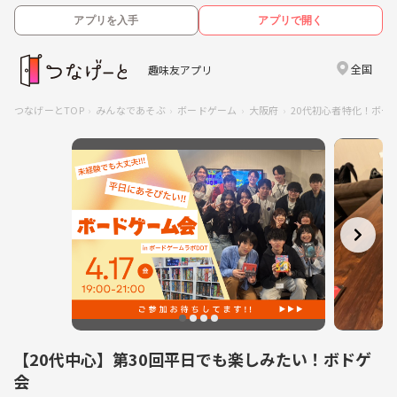
アプリを入手
アプリで開く
全国
趣味友アプリ
つなげーとTOP
みんなであそぶ
ボードゲーム
大阪府
20代初心者特化！ボー
【20代中心】第30回平日でも楽しみたい！ボドゲ
会