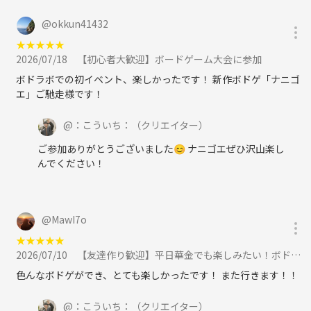
@
okkun41432
★
★
★
★
★
2026/07/18
【初心者大歓迎】ボードゲーム大会に参加
ボドラボでの初イベント、楽しかったです！ 新作ボドゲ「ナニゴ
エ」ご馳走様です！
@
：こういち：
（クリエイター）
ご参加ありがとうございました😊 ナニゴエぜひ沢山楽し
んでください！
@
MawI7o
★
★
★
★
★
2026/07/10
【友達作り歓迎】平日華金でも楽しみたい！ボドゲ会に参加
色んなボドゲができ、とても楽しかったです！ また行きます！！
@
：こういち：
（クリエイター）