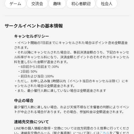
ゲーム
交流会
趣味
初心者歓迎
社会人
◯ボドゲの種類
ボードゲームラボDDTのボドゲ遊び放題！お気に入りを見つけよう！
サークルイベントの基本情報
ーーーーーーーーーーーーーーーーーー
○日程: 2026年4月17日(金）
キャンセルポリシー
・イベント開始の7日前までにキャンセルされた場合はポイント含め全額返金
されます。
○時間: 19時〜21時
・それ以降にキャンセルされた場合は、事前決済金額のうち、下記のキャンセ
18時20分から受付を開始します。
ル料率がキャンセル料になり、決済金額とポイントのそれぞれからキャンセル
料を差し引いた金額が返金されます。
・6日前から3日前まで: 30%
○場所:
・2日前: 50%
大阪駅から1駅隣の中津駅が最寄りです。
・前日および当日: 100%
・ただし、お申し込み後 1時間以内（イベント当日のキャンセルは除く）にキ
ャンセルされた場合は全額返金されます。
○参加費: 2000円
・また、最小催行人数に達していない場合は全額返金されます
中止の場合
ーーーーーーーーーーーーーーーーーー
最少催行人数に達しない場合、および天候不順など主催者の判断によりイベン
⚠️注意事項⚠️
トが中止される場合があります。その場合、参加料金は全額返金されます。
下記の行為はご遠慮ください。
勧誘・営業・しつこいナンパ・暴言等
連絡先交換について
LINE等の個人情報の取得・交換については双方同意のうえ慎重に行ってくださ
い。連絡先交換のルール（禁止事項等）について詳しくは
こちら
をご覧くださ