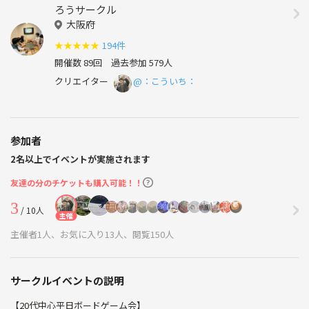
ろうサークル
大阪府
★
★
★
★
★
194件
開催数 89回
過去参加 579人
クリエイター
@：こういち：
参加者
2名以上でイベントが実施されます
友達の分のチケットも購入可能！！
3
/ 10人
主催
主催者1人、お気に入り13人、閲覧150人
サークルイベントの説明
【20代中心平日ボードゲーム会】