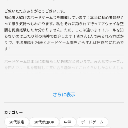
ご覧いただきありがとうございます。
初心者大歓迎のボードゲーム会を開催しています！本当に初心者歓迎？
って思う気持ちもわかります。私もそれに釣られて行ってアウェイな空
間を何度経験したか分かりません。ただ、ここは違います！ルールを知
らないのは当たり前の精神で歓迎します！皆さん1人で来られる方ばか
りで、平均年齢も24歳とボードゲーム業界からすれば圧倒的に若めで
す！
ボードゲームは本当に素晴らしい趣味だと思います。みんなでテーブル
を囲んでルールを理解して笑い合う趣味ってこれぐらいしかないんじゃ
ないんですかね？ 是非とも一緒にボドゲして友達になりましょう！待っ
てます！
◯アナログコレクションとは？
さらに表示
YouTubeでボードゲームの紹介などをおこなっている2人組のチャンネ
ルになります！これ見ればどれだけボドゲが好きかわかると思いますよ
笑
カテゴリー
気になる方は「アナログコレクション」とYoutubeで調べていただけた
20代限定
20代参加OK
中津
ボードゲーム
ら1番上に出てきますのでぜひ確認してみてください！