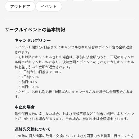
・ビジネス、宗教等の勧誘は、固く禁止しています。
アウトドア
イベント
サークルイベントの基本情報
キャンセルポリシー
・イベント開始の7日前までにキャンセルされた場合はポイント含め全額返金
されます。
・それ以降にキャンセルされた場合は、事前決済金額のうち、下記のキャンセ
ル料率がキャンセル料になり、決済金額とポイントのそれぞれからキャンセル
料を差し引いた金額が返金されます。
・6日前から3日前まで: 30%
・2日前: 50%
・前日: 80%
・当日: 100%
・ただし、お申し込み後 1時間以内にキャンセルされた場合は全額返金されま
す。
中止の場合
最少催行人数に達しない場合、および天候不順など主催者の判断によりイベン
トが中止される場合があります。その場合、参加料金は全額返金されます。
連絡先交換について
LINE等の個人情報の取得・交換については双方同意のうえ慎重に行ってくださ