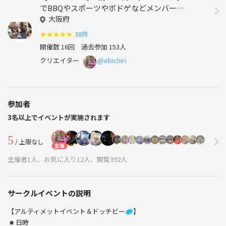
でBBQやスポーツやボドゲなどメンバーの
やってみたいを形にします！🍖
大阪府
★
★
★
★
★
38件
開催数 16回
過去参加 153人
クリエイター
@ebichiri
参加者
3名以上でイベントが実施されます
5
/ 上限なし
主催
主催者1人、お気に入り12人、閲覧392人
サークルイベントの説明
【アルティメットイベント＆ドッチビー🥏】
◾️日時