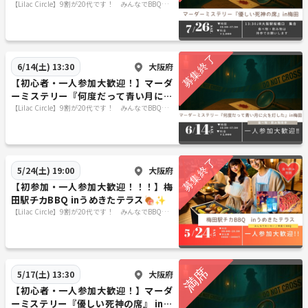
席』🕯
【Lilac Circle】9割が20代です！ みんなでBBQや
スポーツやボドゲなどメンバーのやってみたいを形
にします！🍖
大阪府
6/14(土) 13:30
【初心者・一人参加大歓迎！】マーダ
ーミステリー『何度だって青い月に火
を灯した』 in梅田🕯
【Lilac Circle】9割が20代です！ みんなでBBQや
スポーツやボドゲなどメンバーのやってみたいを形
にします！🍖
大阪府
5/24(土) 19:00
【初参加・一人参加大歓迎！！！】梅
田駅チカBBQ inうめきたテラス🍖✨
【Lilac Circle】9割が20代です！ みんなでBBQや
スポーツやボドゲなどメンバーのやってみたいを形
にします！🍖
大阪府
5/17(土) 13:30
【初心者・一人参加大歓迎！】マーダ
ーミステリー『優しい死神の席』 in梅