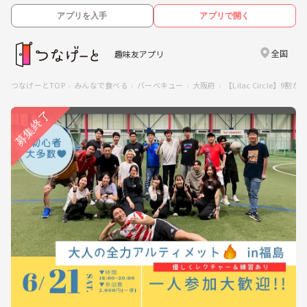
アプリを入手
アプリで開く
全国
趣味友アプリ
つなげーとTOP
みんなで食べる
バーベキュー
大阪府
【Lilac Circl