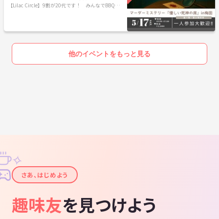
田🕯
【Lilac Circle】9割が20代です！ みんなでBBQや
スポーツやボドゲなどメンバーのやってみたいを形
にします！🍖
他のイベントをもっと見る
✧
✦
さあ、はじめよう
趣味友
を見つけよう