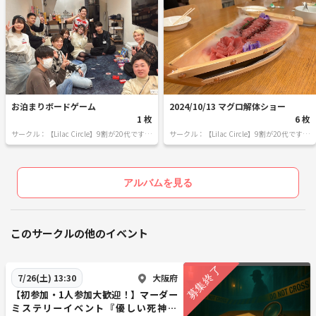
お泊まりボードゲーム
2024/10/13 マグロ解体ショー
1 枚
6 枚
サークル：【Lilac Circle】9割が20代です！
サークル：【Lilac Circle】9割が20代です！
みんなでBBQやスポーツやボドゲなどメン
みんなでBBQやスポーツやボドゲなどメン
バーのやってみたいを形にします！🍖
バーのやってみたいを形にします！🍖
アルバムを見る
このサークルの他のイベント
大阪府
7/26(土) 13:30
【初参加・1人参加大歓迎！】マーダー
ミステリーイベント『優しい死神の