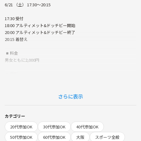
6/21 （土） 17:30〜20:15
17:30 受付
18:00 アルティメット&ドッチビー開始
20:00 アルティメット&ドッチビー終了
20:15 着替え
◾️料金
男女ともに2,000円
◾️場所
セレッソフットサルパーク
https://maps.app.goo.gl/xE2QJe91tkMzCZgY9
さらに表示
◾️詳細
ほとんどが初心者です！！✨
みんなで楽しみましょう！
カテゴリー
私もめっちゃ初心者です😂
20代参加OK
30代参加OK
40代参加OK
■注意点
50代参加OK
60代参加OK
大阪
スポーツ全般