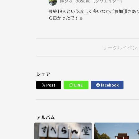
@
タオ_oosaka
（クリエイター）
最終19人という珍しく多いなかご参加頂きあり
ら良かったです☺️
サークルイベン
シェア
Post
LINE
facebook
アルバム