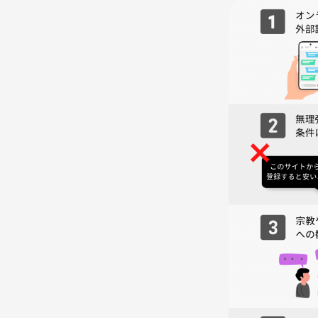
・11:30ごろJR天王寺駅で現地解散
🌱サークルの雰囲気
・街歩き、歴史、グルメ好きが集うアットホームな
・初参加＆一人参加も大歓迎。ほとんどの方が初め
・スタッフが話題提供や案内でしっかりフォロー。
・仕事や日常の枠を越え、趣味友・リフレッシュ・
・季節限定の写真スポット案内もあるので、思い出を
⚠️注意事項⚠️
下記の行為はご遠慮ください。
・勧誘・営業・告知・引き抜き・しつこいナンパ・
・過度なナンパ行為や迷惑行為
・開催内容や風景写真、動画のSNS等への無許可投
サークルやイベントの輪を乱す行動をする方、運営
わしくないと判断した方は、参加をお断りする場合
歴史情緒あふれる街並みの中、朝からリフレッシュ