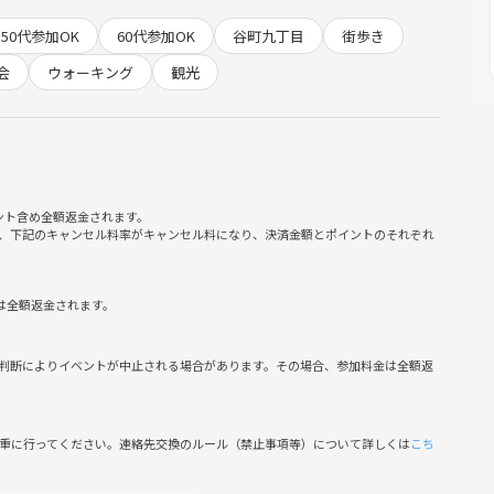
ん」こと勝鬘院（愛染堂）にちなんでいます。
50代参加OK
60代参加OK
谷町九丁目
街歩き
が湧き出ていた清水寺へ続く坂道です。
）へ通じる坂です。ここには「安井の清水」と呼ばれる名水跡が
会
ウォーキング
観光
る緩やかな坂。四天王寺の西門へと続いています
ント含め全額返金されます。
、下記のキャンセル料率がキャンセル料になり、決済金額とポイントのそれぞれ
は全額返金されます。
判断によりイベントが中止される場合があります。その場合、参加料金は全額返
えします）
慎重に行ってください。連絡先交換のルール（禁止事項等）について詳しくは
こち
ム