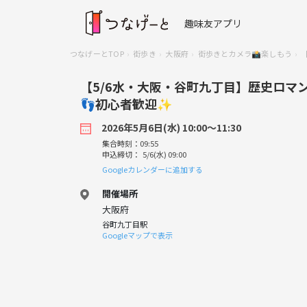
趣味友アプリ
つなげーとTOP
街歩き
大阪府
街歩きとカメラ📸楽しもう
【5/6水・大阪・谷町九丁目】歴史ロマ
👣初心者歓迎✨
2026年5月6日(水) 10:00〜11:30
集合時刻：09:55
申込締切： 5/6(水) 09:00
Googleカレンダーに追加する
開催場所
大阪府
谷町九丁目駅
Googleマップで表示