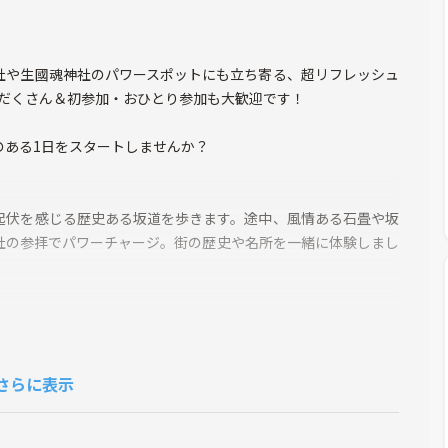
社や生國魂神社のパワースポットにも立ち寄る、超リフレッシュ
りだくさん＆初参加・おひとり参加も大歓迎です！
のある1日をスタートしませんか？
起伏を感じる歴史ある坂道を歩きます。途中、風情ある石畳や坂
社の参拝でパワーチャージ。街の歴史や名所を一緒に体験しまし
あった6つの坊がすべて真言宗であったことに由来します。
があることから名付けられました。登り口の石畳が美しい坂で
さらに表示
ビ）」のように見えることからこの名がついたと言われていま