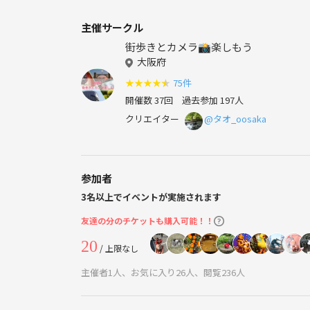
主催サークル
街歩きとカメラ📸楽しもう
大阪府
★
★
★
★
★
75件
開催数 37回
過去参加 197人
クリエイター
@タオ_oosaka
参加者
3名以上でイベントが実施されます
友達の分のチケットも購入可能！！
20
/ 上限なし
主催者1人、お気に入り26人、閲覧236人