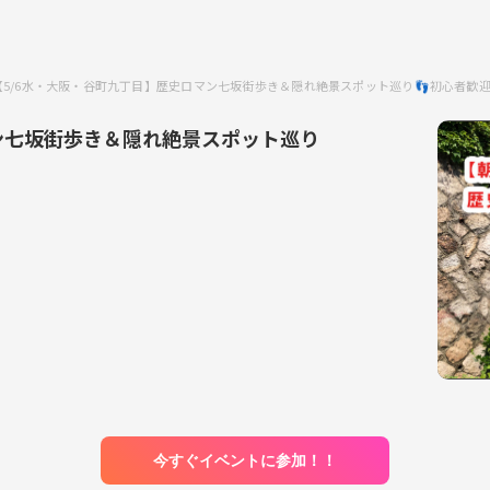
【5/6水・大阪・谷町九丁目】歴史ロマン七坂街歩き＆隠れ絶景スポット巡り👣初心者歓
ン七坂街歩き＆隠れ絶景スポット巡り
今すぐイベントに参加！！