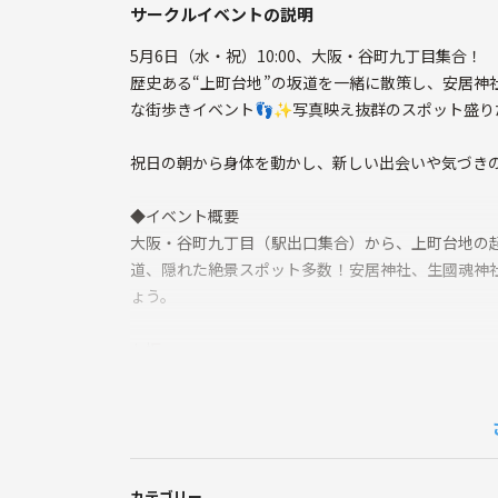
サークルイベントの説明
5月6日（水・祝）10:00、大阪・谷町九丁目集合！
歴史ある“上町台地”の坂道を一緒に散策し、安居神
な街歩きイベント👣✨写真映え抜群のスポット盛
祝日の朝から身体を動かし、新しい出会いや気づき
◆イベント概要
大阪・谷町九丁目（駅出口集合）から、上町台地の
道、隠れた絶景スポット多数！安居神社、生國魂神
ょう。
七坂
・真言坂（しんごんざか）：生國魂神社の神宮寺で
・源聖寺坂（げんしょうじざか）：坂の下に源聖寺
す。
・口縄坂（くちなわざか）：坂の起伏が「口縄（ヘ
す。織田作之助の小説にも登場します。
カテゴリー