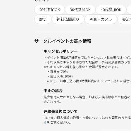
・愛染坂（あいぜんざか）：坂の上にある「愛染さ
20代参加OK
30代参加OK
40代参加OK
・清水坂（きよみずざか）：かつての名水「清水」
・天神坂（てんじんざか）：安居天満宮（安居神社
歴史
神社仏閣巡り
写真・カメラ
交流
あります。
・逢坂（おうさか）：国道25号線の一部となってい
サークルイベントの基本情報
【こんな方におすすめ】
キャンセルポリシー
・街歩きや歴史好きな友達が欲しい
・イベント開始の7日前までにキャンセルされた場合はポイ
・大阪のローカル再発見・絶景スポット巡りが好き
・それ以降にキャンセルされた場合は、事前決済金額のうち
・おひとり参加がほとんどで安心（なんと9割！）
からキャンセル料を差し引いた金額が返金されます。
・当日まで0%
・季節感ある写真や思い出が作りたい方
・翌日以降: 100%
・祝日の朝を健康的＆有意義に使いたい方
・ただし、お申し込み後 1時間以内にキャンセルされた場合
中止の場合
◆当日の流れ
最少催行人数に達しない場合、および天候不順など主催者の
・10:00 谷町九丁目駅集合（スタッフが明るくお迎
金されます。
・自己紹介＆街歩き開始
連絡先交換について
・生國魂神社で参拝＆歴史トーク！
LINE等の個人情報の取得・交換については双方同意のうえ
・天王寺七坂の石畳＆絶景撮影スポットで写真タイ
ら
をご覧ください。
・みんなでゆるっと交流＆トーク