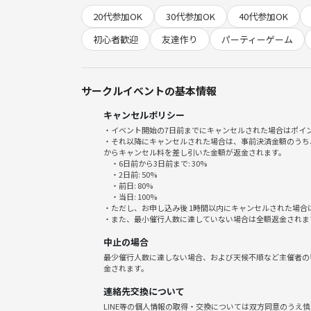
〒221-0822
20代参加OK
30代参加OK
40代参加OK
神奈川県横浜市神奈川区西神奈川３丁目1−６
松田ビル A号
初心者歓迎
友達作り
パーティーゲーム
【アクセス】
東急東横線 東白楽駅 徒歩5分
サークルイベントの基本情報
JR京浜東北線 東神奈川駅 徒歩15分
キャンセルポリシー
JR京浜東北線 横浜駅から9分
・イベント開始の7日前までにキャンセルされた場合はポイ
・それ以降にキャンセルされた場合は、事前決済金額のうち
【こんな人におすすめ】
からキャンセル料を差し引いた金額が返金されます。
・6日前から3日前まで: 30%
上京したてで友達作りに前向きな方🎶
・2日前: 50%
新しい趣味が欲しい方！🍫🍩🍪
・前日: 80%
・当日: 100%
ボードゲームが好きな方！🎮
・ただし、お申し込み後 1時間以内にキャンセルされた場合
・また、最小催行人数に達していない場合は全額返金されま
パーティーゲーム中心で遊んでいきます🎶
中止の場合
初心者の人でも楽しめるゲームで盛り上がります🌟
最少催行人数に達しない場合、および天候不順など主催者の
金されます。
‼️注意事項‼️
連絡先交換について
・ゲームは大切に扱いましょう❗
LINE等の個人情報の取得・交換については双方同意のうえ