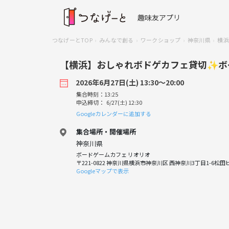
趣味友アプリ
つなげーとTOP
みんなで創る
ワークショップ
神奈川県
横浜
【横浜】おしゃれボドゲカフェ貸切✨ボ
2026年6月27日(土) 13:30〜20:00
集合時刻：13:25
申込締切： 6/27(土) 12:30
Googleカレンダーに追加する
集合場所・開催場所
神奈川県
ボードゲームカフェ リオリオ
〒221-0822 神奈川県横浜市神奈川区 西神奈川3丁目1-6松田
Googleマップで表示