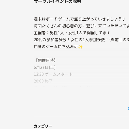
サークルイベントの説明
週末はボードゲームで盛り上がっていきましょう♪
毎回たくさんの初心者の方に遊びに来ていただいてま
主催者：男性1人・女性1人で開催してます
20代の参加者多数！女性の1人参加多数！(※前回の3
自身のゲーム持ち込み可✨
【開催日時】
6月27日(土)
13:30 ゲームスタート
20:00 終了
途中参加・途中退出・中抜けOK！
【場所】
ボードゲームカフェ リオリオⅡ
【住所】
カテゴリー