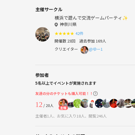
主催サークル
横浜で遊んで交流ゲームパーティ✨
神奈川県
★
★
★
★
★
42件
開催数 23回
過去参加 169人
クリエイター
@ゆー1
参加者
5名以上でイベントが実施されます
友達の分のチケットも購入可能！！
12
/ 20人
主催
主催者1人、お気に入り18人、閲覧246人