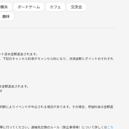
横浜
ボードゲーム
カフェ
交流会
趣味
ント含め全額返金されます。
、下記のキャンセル料率がキャンセル料になり、決済金額とポイントのそれぞれ
は全額返金されます。
す
判断によりイベントが中止される場合があります。その場合、参加料金は全額返
慎重に行ってください。連絡先交換のルール（禁止事項等）について詳しくは
こち