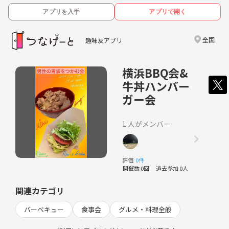
アプリを入手
アプリで開く
全国
趣味友アプリ
横浜BBQ会&
牛丼ハンバー
ガー会
1 人がメンバー
評価
0件
開催数 0回
過去参加 0人
関連カテゴリ
バーベキュー
食事会
グルメ・料理全般