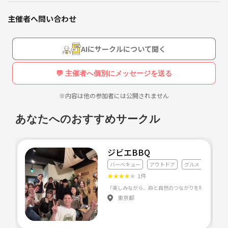
7/6土曜日 横浜BBQ会
主催者へ問い合わせ
片倉町17:00～21:00
7/13土曜日 牛丼ハンバーガー会
AIにサークルについて聞く
大倉山ルアナ13:00～16:00
💬 主催者へ個別にメッセージを送る
7/15月曜日 横浜BBQ会
片倉町 13:00～17:00
※内容は他の参加者には公開されません
あなたへのおすすめサークル
ジビエBBQ
バーベキュー
アウトドア
グルメ・料理全般
★
★
★
★
★
1件
東京都