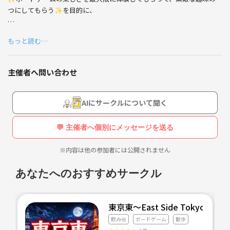
を散りばめて作ったお店です💫
つにしてもらう✨を目的に、
・遊ぶ場所の確保
もっと読む…
・飲み物の準備
1人でも多くの人にボードゲームの魅力を伝えたい・ファ
・どのゲームで遊ぶかの選定
ンを増やしたいという想いで作られたお店なので、皆さん
・ルール説明
との一期一会の出会いも楽しみにしています😊
主催者へ問い合わせ
・より楽しいめる為の場のフォロー
これら全てをまるっとお受け（ご提供）します‼️
AIにサークルについて聞く
HAWKSファンも大歓迎🦅
本当にお気軽にお問い合わせください。
💬 主催者へ個別にメッセージを送る
【Treasure Box（トレボ）】とは？
2023年10月にオープンした、福岡市内でも新しいボードゲームカフェ
※内容は他の参加者には公開されません
☕️
あなたへのおすすめサークル
オーナーは、元福岡ソフトバンクホークス社員。ボードゲームは身近な
エンターテイメントの信条の元、エンタメ要素で重要な『ワクワク
感』・『非日常』にこだわり、初めての方が少しでも入りやすい空間作
東京東〜East Side Tokyo〜
りを意識して作ったお店です。
飲み会
ボードゲーム
散歩