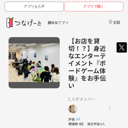
アプリを入手
アプリで開く
全国
趣味友アプリ
【お店を貸
切！？】身近
なエンターテ
イメント『ボ
ードゲーム体
験』をお手伝
い
1 人がメンバー
評価
0件
開催数 0回
過去参加 0人