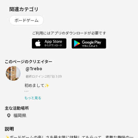
関連カテゴリ
ボードゲーム
ご利用にはアプリのダウンロードが必要です
このページのクリエイター
@Trebo
最終ログイン:2月7日 3:09
初めまして✨
福岡市内にあるボードゲームカフェ
もっと見る
主な活動場所
『Treasure Box（トレボ）』です。
福岡県
説明
トレボは『ボードゲームは身近なエンターテイメント』が
✨ボードゲームの楽しさを最大限に体験してもらって、素敵な趣味の一
信条の、元プロ野球球団社員のオーナーが、エンタメ要素