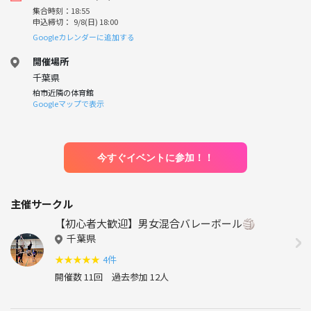
集合時刻：18:55
申込締切： 9/8(日) 18:00
Googleカレンダーに追加する
開催場所
千葉県
柏市近隣の体育館
Googleマップで表示
今すぐイベントに参加！！
主催サークル
【初心者大歓迎】男女混合バレーボール🏐
千葉県
★
★
★
★
★
4件
開催数 11回
過去参加 12人