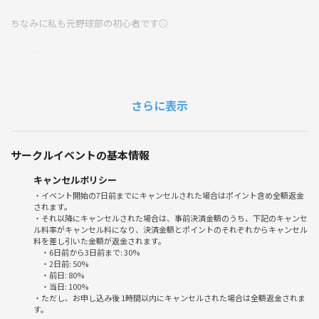
ちなみに私も元野球部の初心者です⚾
参加費は1人300円です✨
ご興味ある方はバレーボール経験の有無を教えて頂けると嬉しいです🎵
ぜひよろしくお願いします🙇
さらに表示
サークルイベントの基本情報
キャンセルポリシー
・イベント開始の7日前までにキャンセルされた場合はポイント含め全額返金
されます。
・それ以降にキャンセルされた場合は、事前決済金額のうち、下記のキャンセ
ル料率がキャンセル料になり、決済金額とポイントのそれぞれからキャンセル
料を差し引いた金額が返金されます。
・6日前から3日前まで: 30%
・2日前: 50%
・前日: 80%
・当日: 100%
・ただし、お申し込み後 1時間以内にキャンセルされた場合は全額返金されま
す。