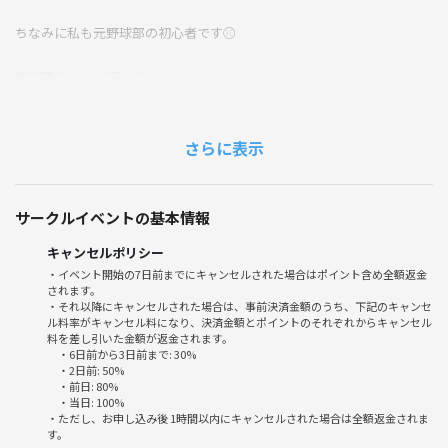
ちなみに私も元野球部の初心者です⚾
参加費は1人300円です✨
ご興味ある方はバレーボール経験の有無を教えて頂けると嬉しいです🎵
ぜひよろしくお願いします🙇
さらに表示
サークルイベントの基本情報
キャンセルポリシー
・イベント開始の7日前までにキャンセルされた場合はポイント含め全額返金
されます。
・それ以降にキャンセルされた場合は、事前決済金額のうち、下記のキャンセ
ル料率がキャンセル料になり、決済金額とポイントのそれぞれからキャンセル
料を差し引いた金額が返金されます。
・6日前から3日前まで: 30%
・2日前: 50%
・前日: 80%
・当日: 100%
・ただし、お申し込み後 1時間以内にキャンセルされた場合は全額返金されま
す。