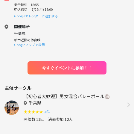
集合時刻：18:55
申込締切： 7/29(月) 18:00
Googleカレンダーに追加する
開催場所
千葉県
柏市近隣の体育館
Googleマップで表示
今すぐイベントに参加！！
主催サークル
【初心者大歓迎】男女混合バレーボール🏐
千葉県
★
★
★
★
★
4件
開催数 11回
過去参加 12人