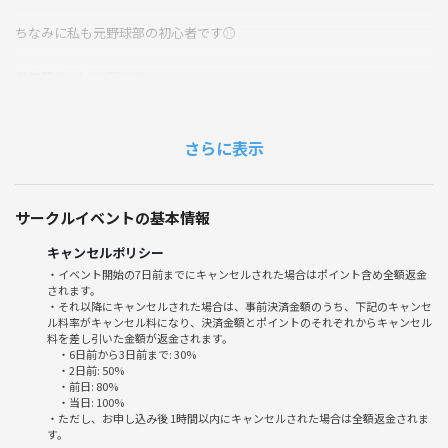
ちなみに私も元野球部の初心者です⚾
参加費は1人300円です✨
ご興味ある方はバレーボール経験の有無を教えて頂けると嬉しいです🎵
ぜひよろしくお願いします🙇
さらに表示
サークルイベントの基本情報
キャンセルポリシー
・イベント開始の7日前までにキャンセルされた場合はポイント含め全額返金
されます。
・それ以降にキャンセルされた場合は、事前決済金額のうち、下記のキャンセ
ル料率がキャンセル料になり、決済金額とポイントのそれぞれからキャンセル
料を差し引いた金額が返金されます。
・6日前から3日前まで: 30%
・2日前: 50%
・前日: 80%
・当日: 100%
・ただし、お申し込み後 1時間以内にキャンセルされた場合は全額返金されま
す。