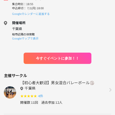
集合時刻：18:55
申込締切： 7/1(月) 18:00
Googleカレンダーに追加する
開催場所
千葉県
柏市近隣の体育館
Googleマップで表示
今すぐイベントに参加！！
主催サークル
【初心者大歓迎】男女混合バレーボール🏐
千葉県
★
★
★
★
★
4件
開催数 11回
過去参加 12人