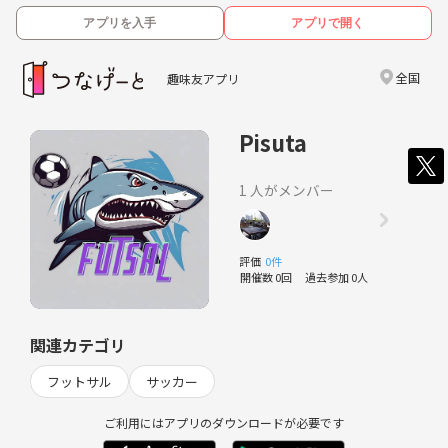
アプリを入手
アプリで開く
全国
趣味友アプリ
Pisuta
1 人がメンバー
評価
0件
開催数 0回
過去参加 0人
関連カテゴリ
フットサル
サッカー
ご利用にはアプリのダウンロードが必要です