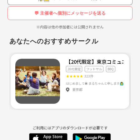
💬 主催者へ個別にメッセージを送る
※内容は他の参加者には公開されません
あなたへのおすすめサークル
【20代限定】東京コミュニティ
20代限定
フットサル
BBQ
★
★
★
★
★
323件
東京都
ご利用にはアプリのダウンロードが必要です