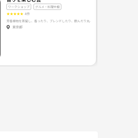
ワークショップ
グルメ・料理全般
★
★
★
★
★
4件
東京都