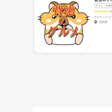
グルメ・料理
★
★
★
★
★
5
東京都