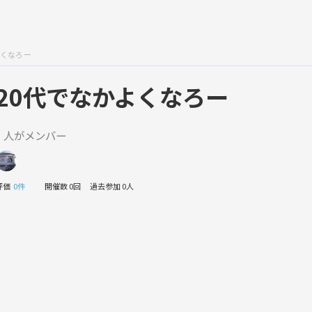
よくなろー
20代でなかよくなろー
1 人がメンバー
評価
0件
開催数 0回
過去参加 0人