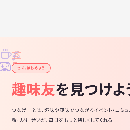
♫
✧
✦
✦
♪
✧
さあ、はじめよう
趣味友
を見つけよ
つなげーとは、趣味や興味でつながるイベント・コミュ
新しい出会いが、毎日をもっと楽しくしてくれる。