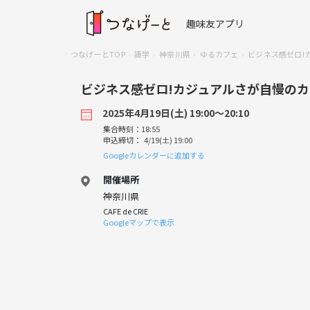
趣味友アプリ
つなげーとTOP
語学
神奈川県
ゆるカフェ
ビジネス感ゼロ!
ビジネス感ゼロ!カジュアルさが自慢の
2025年4月19日(土) 19:00〜20:10
集合時刻：18:55
申込締切： 4/19(土) 19:00
Googleカレンダーに追加する
開催場所
神奈川県
CAFE de CRIE
Googleマップで表示