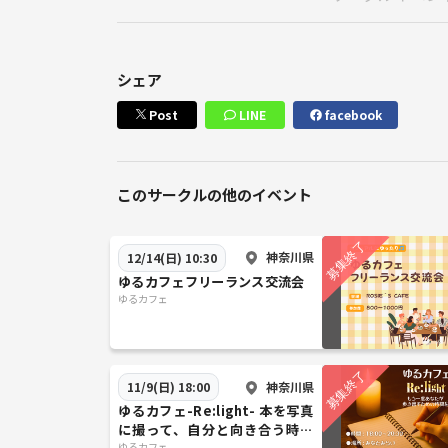
＜エントランス(マークイズみなとみらい側)からお
建物に入り左側に進んでいただくと、
ローソンやAZUL BY MOUSSY(アパレルショップ
シェア
そのまま真っ直ぐ通路を進んでください。
Post
LINE
facebook
＜みなとみらい線ご利用の方＞
改札を出て6番出口クイーンズスクエア方面に進みま
クイーンズスクエアの看板が見えて来ますので、左
このサークルの他のイベント
い！
１階に着いたら道なりに真っ直ぐ進んでください。
神奈川県
12/14(日) 10:30
ゆるカフェフリーランス交流会
ゆるカフェ
【費用
800円〜1,000円
※飲食代別
※決済方法：事前クレジット決済
神奈川県
11/9(日) 18:00
ゆるカフェ-Re:light- 本を写真
に撮って、自分と向き合う時間
ゆるカフェ