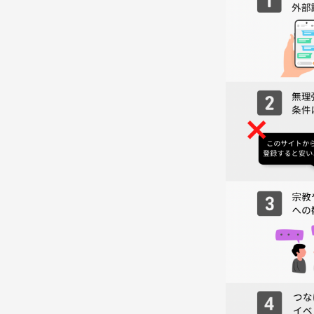
・趣味を一緒に楽しめる友達に出会いたい
などなど、お気軽にご参加ください✨
主催者は会社に勤めている韓国大好き系女子✨
韓国語やK-POPがお好きな方はぜひ語りましょう！
【主催者プロフィール】
名前：はる
性別：女
年齢：29歳
出身：北海道伊達市(札幌から車で2〜3時間かかりま
趣味
・YouTube鑑賞
→お笑い芸人のネタを見たり、RPGなどのゲーム実