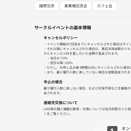
そんな可能性を秘めています✨
国際交流
異業種交流会
カフェ会
私もカフェ会に参加したことがきっかけで、運営側
サークルイベントの基本情報
過去の開催で
キャンセルポリシー
IT系エンジニア、事務職、営業職、コンサルタント、
・イベント開始の7日前までにキャンセルされた場合はポイ
務員、セラピスト
・それ以降にキャンセルされた場合は、事前決済金額のうち
からキャンセル料を差し引いた金額が返金されます。
・当日まで0%
など、これまで様々な業界・職種で200名以上の方
・翌日以降: 100%
・ただし、お申し込み後 6時間以内にキャンセルされた場合
・また、最小催行人数に達していない場合は全額返金されま
何とこのカフェ会がきっかけで、自分で交流会を立
また参加者は20～50代まで幅広く外国籍の方も時
中止の場合
最少催行人数に達しない場合、および天候不順など主催者の
金されます。
参加したい理由はなんでもOKです！
連絡先交換について
・エネルギーをもらいたい
LINE等の個人情報の取得・交換については双方同意のうえ
ら
をご覧ください。
・カフェが好き
・人と話すことで新しい価値観を得たい
・いつもと違う時間を過ごしたい