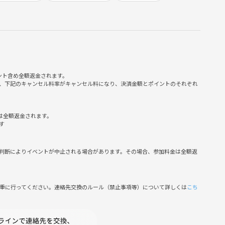
として活動するようになりました！
YouTuber、WEBデザイナー、経営者、保育士、英語教師、公
ント含め全額返金されます。
、下記のキャンセル料率がキャンセル料になり、決済金額とポイントのそれぞれ
にご参加いただいています！
は全額返金されます。
す
ち上げた方もいます！
々いらっしゃいますよ♪
判断によりイベントが中止される場合があります。その場合、参加料金は全額返
慎重に行ってください。連絡先交換のルール（禁止事項等）について詳しくは
こち