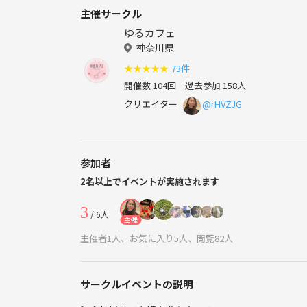
主催サークル
ゆるカフェ
神奈川県
★
★
★
★
★
73件
開催数 104回
過去参加 158人
クリエイター
@rHVZJG
参加者
2名以上でイベントが実施されます
3
/ 6人
主催
主催者1人、お気に入り5人、閲覧82人
サークルイベントの説明