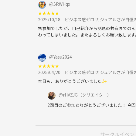
そして2024年3月、
@
5RWHqx
横浜を中心に人と人とが気軽に繋がれる『ゆるカフ
★
★
★
★
★
自分で考えて形にできる活動にやりがいを感じ、現在
2025/10/18
ビジネス感ゼロ!カジュアルさが自慢
長しました！
初参加でしたが、自己紹介から話題の共有までのん
わってしまいました。またよろしくお願い致します
ビジネス感ゼロで、
アットホーム感のあるカフェ会と評価をいただける
@
Yasu2024
今後はもっと多くの方と繋がり、楽しんでいただけ
★
★
★
★
★
ゆるっと楽しく新たな出会いを作りたい方は、ぜひ
2025/04/20
ビジネス感ゼロ!カジュアルさが自慢
本日も、ありがとうございました✨
【開催場所
@
rHVZJG
（クリエイター）
CAFE de CRIE
2回目のご参加ありがとうございました！ 今
https://c-united.co.jp/crie/
https://c-united.co.jp/store/detail/001179/
神奈川県横浜市西区みなとみらい2-3 クイーンズス
サークルイベン