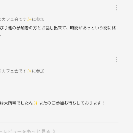
ェ』を立ち上げました。
では累計200人を超えるお客様に来ていただけるイベントに成
のカフェ会です✨に参加
びり他の参加者の方とお話し出来て、時間があっという間に終
。
ようにもなりました！
る場を作っていきたいと考えています！
お気軽にご利用ください✨
のカフェ会です✨に参加
】
回は大所帯でしたね✨ またのご参加お待ちしております！
クエア横浜クイーンモール1F
トレビューをもっと見る