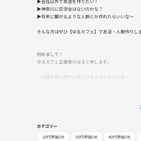
▶会社以外で友達を作りたい！
▶神奈川に交流会はないのかな？
▶将来に繋がるような人脈とか作れたらいいな～
そんな方はぜひ【ゆるカフェ】で友活・人脈作りし
初めまして！
ゆるカフェ主催者のはると申します。
「友達の家に遊びに来ているようなカフェ会」
をコンセプトとしたアットホームな交流会を目指し
カフェ会は
普段生活していて出会えないような人と出会える！
人生がガラッと変わってしまうような出会いに繋が
カテゴリー
自分の知らない世界を知るきっかけになる！
20代参加OK
30代参加OK
40代参加OK