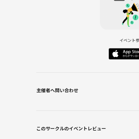
K-POPをBGM代わりに流したり、勉強系も見たりし
特技
・韓国語→現地のスタバで注文できるくらい
・韓国語で歌うこと→K-POPやアナ雪、ドラマの主
・バレーボール
イベント
【主催者について紹介！
大学卒業後に上京し、会社員として接客販売や事務
仕事をすることで社会の役に立っているとやりがい
上司や会社の指示に従って働くだけなら誰でも出来
主催者へ問い合わせ
いました。
将来このままでいいのかと考えるようになった時に
フリーランスとして働く人と出会ったことがきっか
「自分にしかできないサービスを作り、人の役に立
真の自立を目指して行動し始めました。
このサークルのイベントレビュー