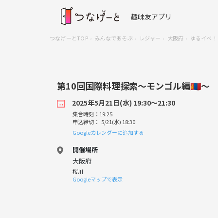
趣味友アプリ
つなげーとTOP
みんなであそぶ
レジャー
大阪府
ゆるイベ！
第10回国際料理探索〜モンゴル編🇲🇳〜
2025年5月21日(水) 19:30〜21:30
集合時刻：19:25
申込締切： 5/21(水) 18:30
Googleカレンダーに追加する
開催場所
大阪府
桜川
Googleマップで表示