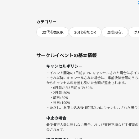
・お会計は最後に、注文した分を割って精算します
す🙏）
・ありがたいことに毎回参加希望者が多数いますので
カテゴリー
20代参加OK
30代参加OK
国際交流
グ
■今までのゆるイベ国際料理探索：
10〜20名でタイ、インドネシア、トルコ、メキシ
に挑戦しました！
日本人向けではない現地感強めな、1人では入りにく
サークルイベントの基本情報
キャンセルポリシー
■写真ついて
・イベント開始の7日前までにキャンセルされた場合はポイ
⭐️皆様に安心して参加していただくため活動風景
・それ以降にキャンセルされた場合は、事前決済金額のうち
からキャンセル料を差し引いた金額が返金されます。
いただきます。写真に写れない方は、配慮しますので
・6日前から3日前まで: 30%
・2日前: 50%
・前日: 80%
【⚠️注意事項⚠️】
・当日: 100%
・本サークルの目的は活動を通じて交流を図ること
・ただし、お申し込み後 1時間以内にキャンセルされた場合
・マルチや、ネットワークビジネス、宗教等の勧誘
中止の場合
・他人の迷惑になる行為禁止
最少催行人数に達しない場合、および天候不順など主催者の
・ナンパ目的での入会禁止
金されます。