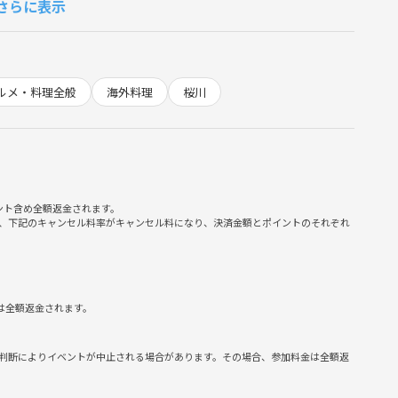
さらに表示
。（現金のみなので、できるだけお釣りがないようにお願いしま
、万が一キャンセルする場合はお早めにお願いします🙇
ルメ・料理全般
海外料理
桜川
コ、台湾、ミャンマー、ハワイ、フィリピン、シンガポールの料理
いお店を中心にいろいろ探索していこうと思っています💪
ント含め全額返金されます。
や、集合写真を、イベント掲載時や活動ブログの際に使用させて
、下記のキャンセル料率がキャンセル料になり、決済金額とポイントのそれぞれ
事前にお知らせくださいください！⭐️
です。
は全額返金されます。
一切禁止（見つけた場合は退会していただきます）
判断によりイベントが中止される場合があります。その場合、参加料金は全額返