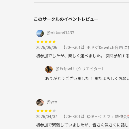
このサークルのイベントレビュー
@
okkun41432
★
★
★
★
★
2026/06/06
【20〜30代】ボドゲ&switch会🎮
初参加でしたが、楽しく遊べました。 次回参加す
@
FrfpwU
（クリエイター）
ありがとうございました！ またよろしくお願い
@
yco
★
★
★
★
★
2026/04/07
【20～30代】ゆる〜くカフェ勉強会
初参加で緊張していましたが、皆さん気さくに話し