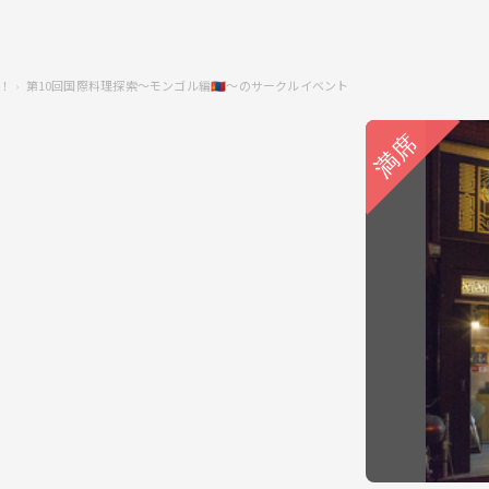
！
第10回国際料理探索〜モンゴル編🇲🇳〜のサークルイベント