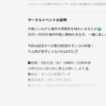
このイベントは表示中のユーザー以外に参加者がいる可能性
サークルイベントの説明
大阪にいながら海外の雰囲気を味わいませんか🌍️
20代〜30代の海外料理に興味のある方、一緒に楽し
今回は記念すべき第10回目のモンゴル料理！
ラム肉が苦手じゃなければぜひ🎵
■日時：5月21日（水）19時半〜21時半頃
19時25分に店の前に集合お願いします🙇
■店名：モンゴル料理アンダ
■電話番号：050-3595-6666
■所在地： 大阪府大阪市浪速区幸町2丁目3-14
阪神なんば線，大阪メトロ千日前線桜川(大阪)駅２
阪メトロ四つ橋線なんば(大阪メトロ)駅２６出口より
■参加費：545円（事前決済）