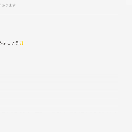
があります
みましょう✨️
出口より徒歩約3分/南海汐見橋線汐見橋駅出口より徒歩約6分/大
徒歩約12分