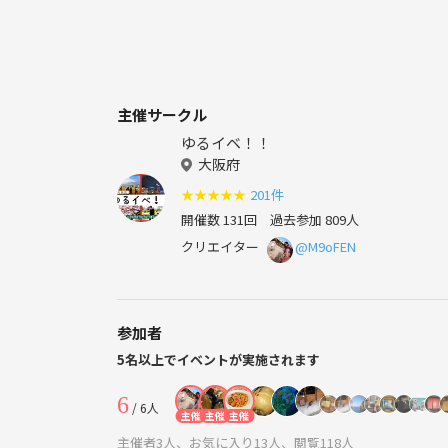
主催サークル
ゆるイベ！！
大阪府
★
★
★
★
★
201件
開催数 131回
過去参加 809人
クリエイター
@M9oFEN
参加者
5名以上でイベントが実施されます
6
/ 6人
主催
主催
主催
主催者3人、お気に入り13人、閲覧118人