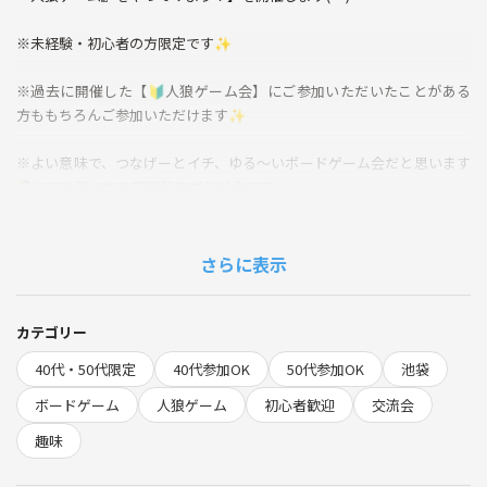
※未経験・初心者の方限定です✨
※過去に開催した【🔰人狼ゲーム会】にご参加いただいたことがある
方ももちろんご参加いただけます✨
※よい意味で、つなげーとイチ、ゆる〜いボードゲーム会だと思います
🙋とても和やかな雰囲気のボドゲ会です✨
💫人狼ゲームとは？
人狼ゲームはボードゲームのひとつです。大人気ゲームなので皆さん名
さらに表示
前は聞いたことがあるんじゃないでしょうか？
そして、なんとな〜くルールも聞いたことがあるはず。『市民』と『狼
（人狼）』に分かれて、みんなで話し合いをして、ウソをついているプ
カテゴリー
レイヤーを当てる心理ゲームです
40代・50代限定
40代参加OK
50代参加OK
池袋
ただ、
・役割とかがいっぱいあって複雑そう…
ボードゲーム
人狼ゲーム
初心者歓迎
交流会
・初心者が混じったら場の空気を壊しちゃいそう…
趣味
と、思っているかたも多いのでは？？
じつは、わたしもそのうちの一人です(^_^;)