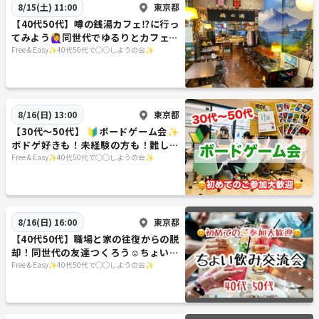
東京都
8/15(土) 11:00
【40代50代】噂の銭湯カフェ⁉️に行っ
てみよう🙋‍♀️同世代でゆるりとカフェト
ーク☕️
Free & Easy✨40代50代で◯◯しようの会✨
東京都
8/16(日) 13:00
【30代〜50代】 🔰ボードゲーム会✨
ボドゲ好きも！未経験の方も！難しい
ルールは一切なし🙆‍♀️
Free & Easy✨40代50代で◯◯しようの会✨
東京都
8/16(日) 16:00
【40代50代】職場と家の往復からの脱
却！同世代の友達つくろう☺️ちょい飲
み交流会🍻✨
Free & Easy✨40代50代で◯◯しようの会✨