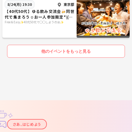
東京都
8/24(月) 19:30
【40代50代】ゆる飲み交流会🍻同世
代で集まろう☺️お一人参加限定*\(^o
^)/*
Free & Easy✨40代50代で◯◯しようの会✨
他のイベントをもっと見る
✧
✦
さあ、はじめよう