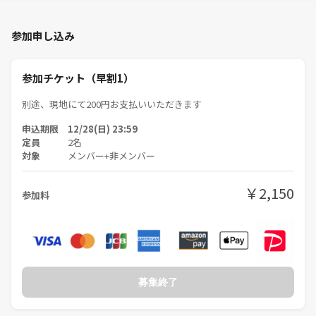
■日時
1/18(日)13:15～15:15
参加申し込み
13:10（現地集合）
13:15〜13:20（簡単に自己紹介）
13:20〜15:15（ルール解説・人狼ゲーム）
参加チケット（早割1）
15:20（退出）
■会場
別途、現地にて200円お支払いいただきます
JR池袋駅 東口から徒歩約5分の場所にあるレンタルスペースで開催しま
申込期限 12/28(日) 23:59
す
定員
2名
※詳細は開催が近くなりましたらお申込みいただいた皆さまにお知らせ
対象
メンバー+非メンバー
いたします
■参加費
￥2,150
参加料
チケット代の他、当日現地にて200円お支払いいただきます
■対象
40代、50代の方（アラフォーの方も🙆）
■人数
9名（最低開催人数5名）
※禁煙です。予めご了承ください。
募集終了
【最小開催人数について】