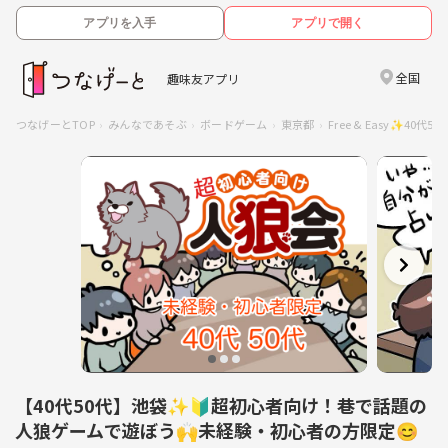
アプリを入手
アプリで開く
全国
趣味友アプリ
つなげーとTOP
みんなであそぶ
ボードゲーム
東京都
Free & Easy✨40
【40代50代】池袋✨🔰超初心者向け！巷で話題の
人狼ゲームで遊ぼう🙌未経験・初心者の方限定😊