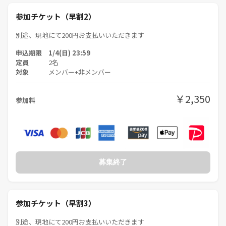
開催日4日前（1/14）の22:00までに参加者が5名に満たない場合、本イ
ベントは中止となります。予めご了承ください。チケット代は全額返金
参加チケット（早割2）
されます。
別途、現地にて200円お支払いいただきます
【キャンセルについて】
申込期限 1/4(日) 23:59
つなげーとのキャンセルポリシーに準じます。
定員
2名
対象
メンバー+非メンバー
【その他】
参加人数が5名の場合には、ゲームの特性上、🔰人狼ゲーム会ではな
￥2,350
参加料
く、🔰ボードゲーム会に内容を変更し、開催させていただきます。予め
ご了承ください。
つなげーと内外におきまして、イベントを企画・実施・主催等されてい
る方につきましては、本サークルイベントへのご参加はご遠慮くださ
い。
募集終了
当サークルのイベントに初参加の方は初回のみ『つなげーと仲介手数料
500円』がプラスされます。2回目以降の参加時は不要となります。
参加チケット（早割3）
特に連絡先交換の時間等は設けていません。各自の責任においてお願い
別途、現地にて200円お支払いいただきます
いたします。