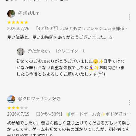
@
e0zULm
★
★
★
★
★
2026/07/26
【40代50代】心身ともにリフレッシュ☺️座禅道場で『坐禅』を体験しよう🧘‍♀️✨に参加
良い体験と、良いお時間をありがとうございました。☆
@
たかたか。
（クリエイター）
初めてのご参加ありがとうございました😊✨日常ではな
かなか味わえない貴重な体験でしたね🧘‍♀️✨お時間合いま
したら今後ともよろしくお願いいたします(^^)
@
クロワッサン大好き
★
★
★
★
★
2026/07/19
【30代〜50代】 🔰ボードゲーム会✨ボドゲ好きも！未経験の方も！難しいルールは一切なし🙆‍♀️に参加
初参加でしたが、皆さん優しく盛り上げてくださる方もいて楽し
かったです。ゲームも初めてのものばかりでしたが、初心者でも
分かりやすい内容でした。