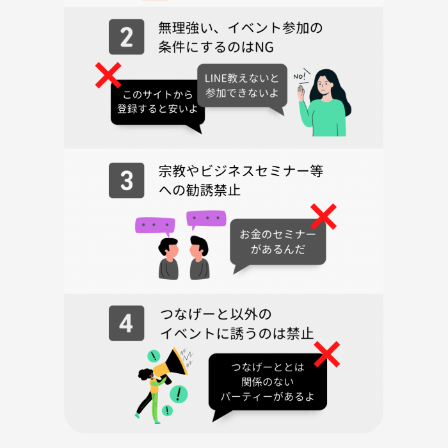
てください✨
https://youtu.be/A8qvXKaxsZY?si=yAQ-Odc8_X4gtks1
※飲み物等は各自ご用意ください
（アルコール類はお控えください）
本サークルは、40代・50代の皆さまが気楽に集まれるイベントを開催し
ています。
和やかな雰囲気のサークルです(*´∇｀*)
内輪ノリなどは一切ありません！
初参加の方、大歓迎です☆
毎イベント約6割が初参加の方です(^o^)
お一人での参加率は、ほぼ100%です✨
それでもお一人での参加が不安な方もいらっしゃると思います…
そのお気持ちとっても分かります…
だからこそ主催者が丁寧にフォローいたしますのでどうぞお気軽にご参
加ください🙇‍♂️
【イベント詳細】