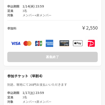
申込期限 1/14(水) 23:59
主催側では2次会等は企画しておりません。
定員
3名
対象
メンバー+非メンバー
※以下、ご確認願います。
━━━━━━━━━━━━━━━━
￥2,550
参加料
【禁止事項】
・あらゆる勧誘、ナンパを目的とした参加
・社会人として非常識な言動や行動
━━━━━━━━━━━━━━━━
【注意事項】
・サークルメンバー同士や参加者同士のトラブルをはじめ、いかなるト
募集終了
ラブルの発生についても当サークルは一切の責任を負いません。
・問題があると判断されたメンバーは、サークルの秩序を保つため退会
とさせていただきます
参加チケット（早割4）
━━━━━━━━━━━━━━━━
【ご質問など】
別途、現地にて200円お支払いいただきます
本ページ下部にある【質問・問い合わせに行く】ボタンからお気軽にコ
メントください。
申込期限 1/17(土) 23:59
定員
3名
※返信にお時間をいただく場合があります。予めご了承ください。
対象
メンバー+非メンバー
━━━━━━━━━━━━━━━━