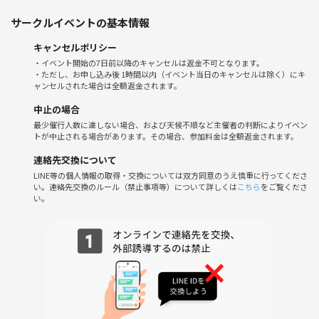
サークルイベントの基本情報
でも、流行っているし、楽しそうだからやってみたい！
そこでYouTubeで解説動画を観てみました✨
キャンセルポリシー
すると、
・イベント開始の7日前以降のキャンセルは返金不可となります。
思っていたよりルールは意外と簡単でみんなでやると楽しそうだな！と
・ただし、お申し込み後 1時間以内（イベント当日のキャンセルは除く）にキ
感じました(^^)
ャンセルされた場合は全額返金されます。
中止の場合
というわけで、
最少催行人数に達しない場合、および天候不順など主催者の判断によりイベン
🔰ボードゲーム会✨特別編と称して企画させていただきました🙌
トが中止される場合があります。その場合、参加料金は全額返金されます。
連絡先交換について
ゲームの進行（ゲームマスター）は主催者（わたくし）が務めさせてい
LINE等の個人情報の取得・交換については双方同意のうえ慎重に行ってくださ
ただきます🙋初めにルールのご説明を丁寧にさせていただきますので
い。連絡先交換のルール（禁止事項等）について詳しくは
こちら
をご覧くださ
ご安心ください😊
い。
興味はあるけどやったことがないという方、初心者の方、一緒に人狼ゲ
ームやってみませんか？✨
【人狼ゲームとは？】を短時間で分かりやすく解説してくれている動画
になります
とくに事前に観なくても大丈夫ですが、気になるかたはご覧になってみ