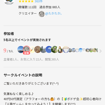
★
★
★
★
★
363件
開催数 111回
過去参加 865人
クリエイター
@たかたか。
参加者
5名以上でイベントが実施されます
9
/ 9人
主催
主催者1人、お気に入り22人、閲覧265人
サークルイベントの説明
ご覧いただきありがとうございます(^-^)
気兼ねなく楽しめる♪
40代50代限定（アラフォーの方も🙆）の【🔰ボドゲ会✨超初心者向け
『人狼ゲーム』をやってみよう！】を開催します(^^)