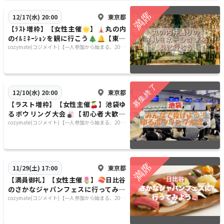
東京都
12/17(水) 20:00
【ﾗｽﾄ増枠】【女性主催🌟】🗼丸の内
のｲﾙﾐﾈｰｼｮﾝを観に行こう🎄🔔【東京
駅】
cozymate(コジメイト)【一人参加から始まる、20〜
30代の友達づくり🌈】
東京都
12/10(水) 20:00
【ラスト増枠】【女性主催🍒】池袋ゆ
るボウリング大会🎳【初心者大歓迎
🔰】
cozymate(コジメイト)【一人参加から始まる、20〜
30代の友達づくり🌈】
東京都
11/29(土) 17:00
【満員御礼】【女性主催🌷】🍣日比谷
のさかなジャパンフェスに行ってみよ
う🐟
cozymate(コジメイト)【一人参加から始まる、20〜
30代の友達づくり🌈】