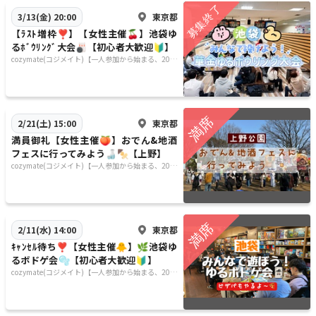
東京都
3/13(金) 20:00
【ﾗｽﾄ増枠❣️】【女性主催🍒】池袋ゆ
るﾎﾞｳﾘﾝｸﾞ大会🎳【初心者大歓迎🔰】
cozymate(コジメイト)【一人参加から始まる、20〜
30代の友達づくり🌈】
東京都
2/21(土) 15:00
満員御礼【女性主催🍑】おでん&地酒
フェスに行ってみよう🍶🍢【上野】
cozymate(コジメイト)【一人参加から始まる、20〜
30代の友達づくり🌈】
東京都
2/11(水) 14:00
ｷｬﾝｾﾙ待ち❣️【女性主催🐥】🌿池袋ゆ
るボドゲ会🫧【初心者大歓迎🔰】
cozymate(コジメイト)【一人参加から始まる、20〜
30代の友達づくり🌈】