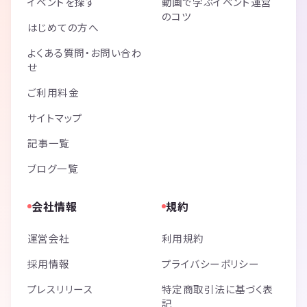
イベントを探す
動画で学ぶイベント運営
のコツ
はじめての方へ
よくある質問・お問い合わ
せ
ご利用料金
サイトマップ
記事一覧
ブログ一覧
会社情報
規約
運営会社
利用規約
採用情報
プライバシーポリシー
プレスリリース
特定商取引法に基づく表
記