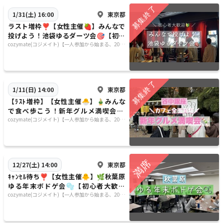
東京都
1/31(土) 16:00
ラスト増枠❣️【女性主催🍓】みんなで
投げよう！池袋ゆるダーツ会🎯【初心
者大歓迎🔰】
cozymate(コジメイト)【一人参加から始まる、20〜
30代の友達づくり🌈】
東京都
1/11(日) 14:00
【ﾗｽﾄ増枠】【女性主催🐣】🎍みんな
で食べ歩こう！新年グルメ満喫会🍡
【谷中銀座】
cozymate(コジメイト)【一人参加から始まる、20〜
30代の友達づくり🌈】
東京都
12/27(土) 14:00
ｷｬﾝｾﾙ待ち❣️【女性主催🐥】🌿秋葉原
ゆる年末ボドゲ会🫧【初心者大歓迎
🔰】
cozymate(コジメイト)【一人参加から始まる、20〜
30代の友達づくり🌈】