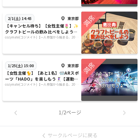
東京都
2/1(土) 14:45
【キャンセル待ち】【女性主催🌷】✨
クラフトビールの飲み比べをしよう🍻
【恵比寿】
cozymate(コジメイト)【一人参加から始まる、20〜
30代の友達づくり🌈】
東京都
1/25(土) 15:00
【女性主催🐈】【あと1名】🥽ARスポ
ーツ「HADO」を楽しもう🤾🏻‍♀️【運動苦
手大歓迎】
cozymate(コジメイト)【一人参加から始まる、20〜
30代の友達づくり🌈】
1/2ページ
サークルページに戻る