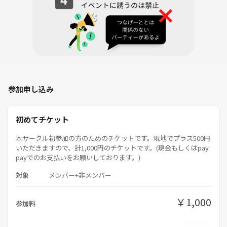
～アクセス～
最寄り駅 水道橋駅
JR東口、西口 徒歩1分
都営三田線Ａ2口 徒歩3分
東京メトロ東西線 飯田橋駅 徒歩9分
東京メトロ南北線 後楽園駅 徒歩11分
参加申し込み
東京メトロ東西線 九段下駅 徒歩12分
都営新宿線 神保町駅 徒歩12分
初めてチケット
〈会場住所〉
本サークル初参加の方のためのチケットです。現地でプラス500円
東京都千代田区神田三崎町2-16-5 ウィズ水道橋ビル3F
いただきますので、計1,000円のチケットです。(現金もしくはpay
イベントスペース「アソビバとマナビバ」
payでのお支払いをお願いしております。)
対象
メンバー+非メンバー
￥1,000
参加料