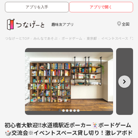
アプリを入手
アプリで開く
全国
趣味友アプリ
つなげーとTOP
みんなであそぶ
ボードゲーム
東京都
イベントスペース「ア
初心者大歓迎‼️水道橋駅近ポーカー🃏ボードゲーム
🎲交流会※イベントスペース貸し切り！激レアボド