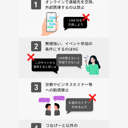
手が迷惑と感じる行為は禁止しており即出入り禁止となります。そのよ
うな行為が見られた場合、運営までご相談ください。
＊他イベントにて出入り禁止になったことがある方は、当会でも出入り
禁止となります。
＊何らかの理由で運営に支障をきたすと注意された方はご参加できませ
ん。
＊ゴミはお持ち帰りをお願いしております。
＊店内のカード、ボードゲームなどの備品には傷をつけたり、汚したり
しないように気を付けてください。
＊アルコール含め、飲食物の持ち込みは自由ですが、店内のカード、ボ
ードゲーム等備品が汚れる可能性のある飲食物は、プレイ卓とは別卓で
管理、飲食をし、プレイに戻る時は手を綺麗にしてからお戻りくださ
い。
＊ゲームがはじめての方や経験の浅い方へ対し、不快になるような行動
や発言(ミスしたことへの非難、誹謗、中傷、特に発言を遮ること)はお
控えください。
※初心者の方もいらっしゃいますので、プレイ批判はご遠慮いただき、
皆様が楽しめるようにルールとマナーを守ってご利用ください！！