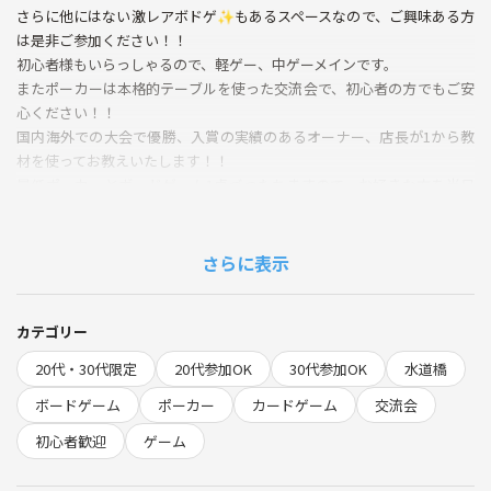
さらに他にはない激レアボドゲ✨もあるスペースなので、ご興味ある方
は是非ご参加ください！！
初心者様もいらっしゃるので、軽ゲー、中ゲーメインです。
またポーカーは本格的テーブルを使った交流会で、初心者の方でもご安
心ください！！
国内海外での大会で優勝、入賞の実績のあるオーナー、店長が1から教
材を使ってお教えいたします！！
最低ポーカーとボードゲーム1卓づつたちますので、お好きな方を当日
お伝えくださいませ！！
アクセスとてもいい会場で、途中参加OKですので、お仕事終わりなどで
さらに表示
のご参加是非お待ちしております！！👍
【激レアボドゲ紹介】
カテゴリー
①oregon
20代・30代限定
20代参加OK
30代参加OK
水道橋
15年以上前のゲームでザ・ドイツゲームと言った王道なルール！！
最大4人までなので、プレイされたい場合は是非お声がけを！！
ボードゲーム
ポーカー
カードゲーム
交流会
現在プレミアが付き海外から取り寄せたら40,000円以上するらしい…
初心者歓迎
ゲーム
😰