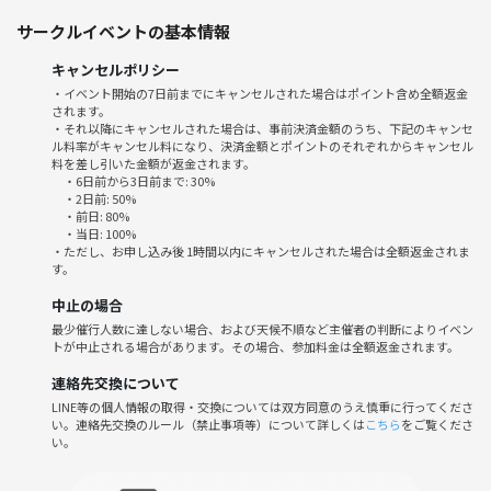
②ご当地ボブジテン10種類コンプリート
サークルイベントの基本情報
知る人ぞ知るボブジテンですが、
全部で10種類もあるのでご存知ですか？
キャンセルポリシー
こちらのスペースでは10種類フルコンプされております！！特に北海
・イベント開始の7日前までにキャンセルされた場合はポイント含め全額返金
道、大阪のボブジテンは、現地に行かないと買えず、通販でも出回って
されます。
いないので、激レアです！！
・それ以降にキャンセルされた場合は、事前決済金額のうち、下記のキャンセ
ル料率がキャンセル料になり、決済金額とポイントのそれぞれからキャンセル
また複数シリーズ混ぜるとバラバラのお題が連続で現れるので、難易度
料を差し引いた金額が返金されます。
爆上がりで、盛り上がること間違い無しです😂👍
・6日前から3日前まで: 30%
・2日前: 50%
・前日: 80%
〜会場〜
・当日: 100%
水道橋駅から激チカ徒歩1分！！
・ただし、お申し込み後 1時間以内にキャンセルされた場合は全額返金されま
す。
30人以上入れる広々としたイベントスペースを貸し切っての開催です！
会場は飲食物持ち込み完全自由です！！
中止の場合
最少催行人数に達しない場合、および天候不順など主催者の判断によりイベン
〜参加者〜
トが中止される場合があります。その場合、参加料金は全額返金されます。
・20代30代の方が多め。
連絡先交換について
・ボードゲームが好き。
LINE等の個人情報の取得・交換については双方同意のうえ慎重に行ってくださ
い。連絡先交換のルール（禁止事項等）について詳しくは
こちら
をご覧くださ
～禁止事項・注意事項について～
い。
＊ネットワークビジネス、マルチ商法、宗教勧誘はすべて全面禁止、過
度な営業行為や連絡先交換の強要、ナンパといったセクハラ行為など相