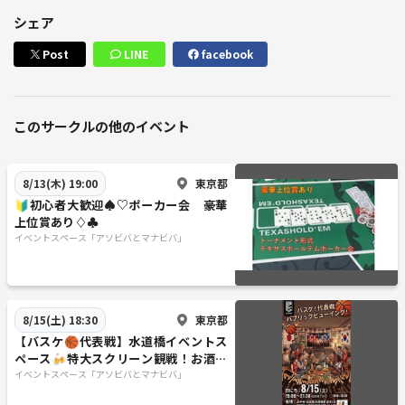
シェア
Post
LINE
facebook
このサークルの他のイベント
東京都
8/13(木) 19:00
🔰初心者大歓迎♠♡ポーカー会 豪華
上位賞あり♢♣
イベントスペース「アソビバとマナビバ」
東京都
8/15(土) 18:30
【バスケ🏀代表戦】水道橋イベントス
ペース🍻特大スクリーン観戦！お酒片
手に盛り上がろう！
イベントスペース「アソビバとマナビバ」