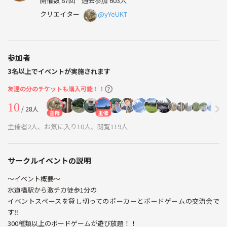
開催数 87回
過去参加 603人
クリエイター
@yYeUKT
参加者
3名以上でイベントが実施されます
友達の分のチケットも購入可能！！
10
/ 28人
主催
主催
主催者2人、お気に入り10人、閲覧119人
サークルイベントの説明
〜イベント概要〜
水道橋駅から激チカ徒歩1分の
イベントスペースを貸し切ってのポーカーとボードゲームの交流会で
す‼️
300種類以上のボードゲームが遊び放題！！