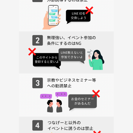
・開催内容や風景写真、動画のSNS等への無許可投稿
サークルやイベントの輪を乱す行動をする方、運営側の指示に従ってい
ただけない方や運営側が参加者様としてふさわしくないと判断した方
は、参加をお断りする場合がございます。
観戦もおしゃべりも全力で楽しめる特別な夜を、みんなで一緒に盛り上
げましょう！当日会場でお会いできるのを楽しみにしています🏆🥳