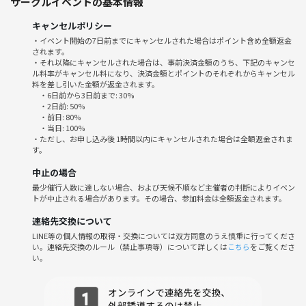
サークルイベントの基本情報
◆ご利用料金
キャンセルポリシー
早割 2,000円
・イベント開始の7日前までにキャンセルされた場合はポイント含め全額返金
通常 2,500円
されます。
・それ以降にキャンセルされた場合は、事前決済金額のうち、下記のキャンセ
ル料率がキャンセル料になり、決済金額とポイントのそれぞれからキャンセル
◆会場
料を差し引いた金額が返金されます。
イベントスペース「アソビバとマナビバ」
・6日前から3日前まで: 30%
https://asobiba-to-manabiba.com/
・2日前: 50%
・前日: 80%
・当日: 100%
🌱サークルの雰囲気
・ただし、お申し込み後 1時間以内にキャンセルされた場合は全額返金されま
す。
・20代～40代の社会人が中心、友達や趣味仲間を増やしたい人が気軽に
集うアットホームな雰囲気です◎
中止の場合
・初参加やおひとり様も安心！専属スタッフがご案内・フォロー＆盛り
最少催行人数に達しない場合、および天候不順など主催者の判断によりイベン
上げます😊
トが中止される場合があります。その場合、参加料金は全額返金されます。
・みんな『スポーツ観戦を分かち合う楽しさ』に惹かれて集まるので、
連絡先交換について
同じ話題で盛り上がれます！
LINE等の個人情報の取得・交換については双方同意のうえ慎重に行ってくださ
い。連絡先交換のルール（禁止事項等）について詳しくは
こちら
をご覧くださ
⚠️注意事項⚠️
い。
下記の行為はご遠慮ください。
・勧誘・営業・告知・引き抜き・しつこいナンパ・暴言など
・過度なナンパ行為や迷惑行為