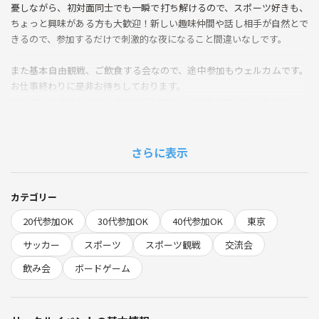
憂しながら、初対面同士でも一瞬で打ち解けるので、スポーツ好きも、
ちょっと興味がある方も大歓迎！新しい趣味仲間や話し相手が自然とで
きるので、参加するだけで刺激的な夜になること間違いなしです。
また基本自由観戦、ご飲食する会なので、途中参加もウェルカムです。
お仕事終わりに是非お待ちしております。
アルコールを含むドリンクは2杯までサービスさせていただきますし、
スペース飲食物完全持ち込み可能なので、追加の飲み物、食べ物は各自
由にお持ちくださいませ！
※匂いの強いものはご遠慮ください。
さらに表示
またこちらのスペース普段毎週ボードゲーム会を開催しており、スペー
ス内にボードゲーム300個以上完備！！♟️🎲ご希望の方がいらっしゃい
カテゴリー
ましたら、追加料金無しで遊び放題です！！
20代参加OK
30代参加OK
40代参加OK
東京
◆当日の流れ
サッカー
スポーツ
スポーツ観戦
交流会
・19:00 開場！！歓迎タイム・乾杯&簡単自己紹介タイム
飲み会
ボードゲーム
・19:20 キックオフ観戦開始！（途中歓談、ゲームなど自由行動OK)
・23:00 現地解散予定、終電まではスペース開放
※途中の出入りは自由です。買い出しなども可能でございます。