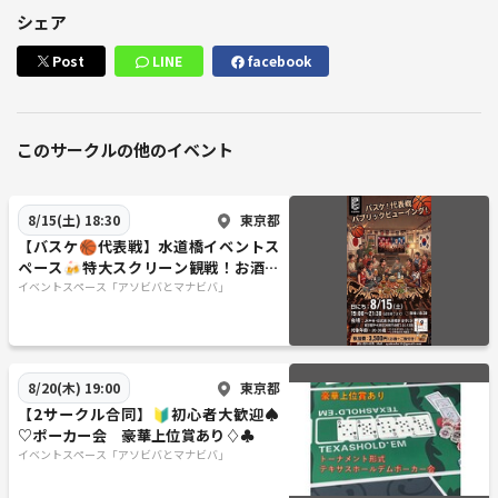
シェア
Post
LINE
facebook
このサークルの他のイベント
東京都
8/15(土) 18:30
【バスケ🏀代表戦】水道橋イベントス
ペース🍻特大スクリーン観戦！お酒片
手に盛り上がろう！
イベントスペース「アソビバとマナビバ」
東京都
8/20(木) 19:00
【2サークル合同】🔰初心者大歓迎♠
♡ポーカー会 豪華上位賞あり♢♣
イベントスペース「アソビバとマナビバ」