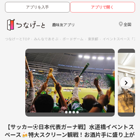
アプリを入手
アプリで開く
全国
趣味友アプリ
つなげーとTOP
みんなであそぶ
ボードゲーム
東京都
イベントスペース「ア
【サッカー⚽️日本代表ガーナ戦】水道橋イベントス
ペース🍻特大スクリーン観戦！お酒片手に盛り上が