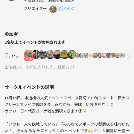
開催数 87回
過去参加 603人
クリエイター
@yYeUKT
参加者
2名以上でイベントが実施されます
7
/ 30人
主催
主催者1人、お気に入り15人、閲覧232人
サークルイベントの説明
11月14日、水道橋の人気イベントスペース貸切で19時スタート！巨大ス
クリーンでライブ観戦を楽しみながら、美味しいお酒を片手に
サッカー日本代表ガーナ戦を満喫できます⚽🍹
「いつも一人で観戦している」「みんなでスポーツの醍醐味を味わいた
い！」そんなあなたにピッタリのイベントです🙌 ゲーム展開に一喜一