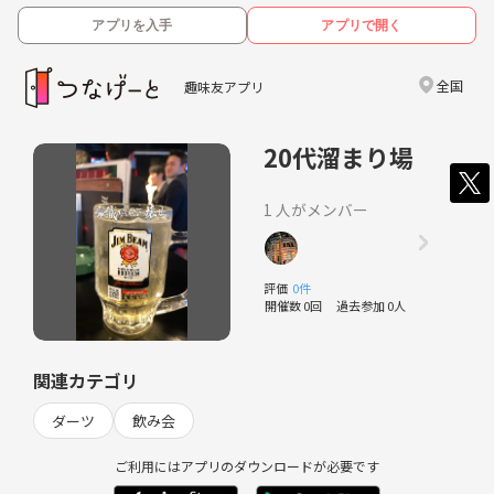
アプリを入手
アプリで開く
全国
趣味友アプリ
20代溜まり場
1 人がメンバー
評価
0件
開催数 0回
過去参加 0人
関連カテゴリ
ダーツ
飲み会
ご利用にはアプリのダウンロードが必要です