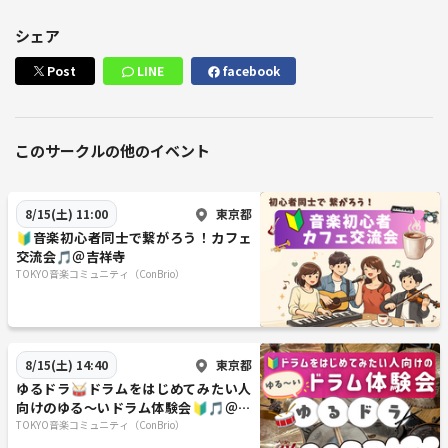
シェア
Post
LINE
facebook
このサークルの他のイベント
東京都
8/15(土) 11:00
🔰音楽初心者同士で繋がろう！カフェ
交流会🎵＠吉祥寺
TOKYO音楽コミュニティ（ConBrio）
東京都
8/15(土) 14:40
ゆるドラ🥁ドラムをはじめてみたい人
向けのゆる～いドラム体験会🔰🎵＠吉
祥寺
TOKYO音楽コミュニティ（ConBrio）