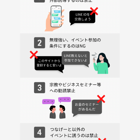
す！🙇‍♂️
🎵 各枠に限りがありますので、お早めのエントリーをおすすめしま
す！🙋
🎵 「見学参加」希望の方は、メッセージなどでお問い合わせをお願
いいたします！
参加費に関しましては、イベント開催日の7日前以降は返金不可とな
ります。
（スタジオのキャンセル料発生のため🙏）
7/24(金)にキャンセル → キャンセル料なし🙆‍♂️
7/25(土)にキャンセル → キャンセル料が発生します🙇‍♂️
⏳当日の流れ（予定）⏳
15:20 現地集合 & スタジオ料金集金
15:30 スタジオ入り & 簡単な自己紹介
15:40 音出し & 各自ウォーミングアップ
16:10 ゆるっと音合わせ（セッション） 開始！
16:30 休憩 & 自由交流
16:50 音合わせ（セッション） 録音！
17:10 写真撮影 & 連絡先交換