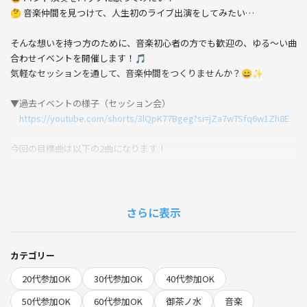
🤔 音楽仲間を見つけて、人生初のライブ出演をしてみたい…
そんな想いを持つ方のために、音楽初心者の方でも歓迎の、ゆる～い曲
合わせイベントを開催します！🎵
気軽なセッションを通して、音楽仲間をつくりませんか？😄✨
▼過去イベントの様子（セッション会）
https://youtube.com/shorts/3lQpK77Bgeg?si=jZa7wTSfq6w1Zh8E
今回の目標曲は以下の2曲になります！
・more than words / 羊文学
・うるわしきひと / いきものがかり
さらに表示
全部演奏できなくても、一部分だけ演奏したいという方の参加もOKで
す🙆‍♂️
※楽器や楽譜の準備はないため、各自でご持参をお願いしております
カテゴリー
🙇
20代参加OK
30代参加OK
40代参加OK
（キーボード、ドラムセット、譜面台、椅子などは用意しておりま
す。）
50代参加OK
60代参加OK
御茶ノ水
音楽