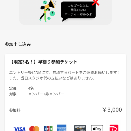
17:15 片付け
17:30 解散
※解散後、参加自由の居酒屋、カフェ、レストラン等での簡単な交流
会を開催する場合もございます！
🎼集合場所🎼
参加申し込み
ｻｳﾝﾄﾞｽﾀｼﾞｵ NOAH 御茶ノ水
https://maps.app.goo.gl/2gag4z5DW7pkEVqB9
【限定3名！】早割り参加チケット
エントリー後にDMにて、参加するパートをご連絡お願いします！
🌸コミュニティの雰囲気🌸
また、当日スタジオ代の支払いなどはありません。
本コミュニティは、音楽初心者の方々が気軽に参加できる場所です。
定員
4名
楽器演奏や歌など、普段は一人で音楽練習している方が交流し合うこと
対象
メンバー+非メンバー
で、新しい仲間を見つけられたり、練習のモチベーションに繋がれば良
いなと思っています！
もちろん、これから音楽を始めたいと思っている方も参加OKです！
￥3,000
参加料
⚠️注意事項⚠️