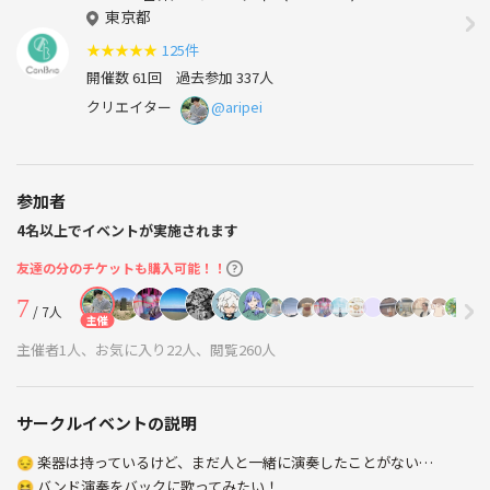
東京都
★
★
★
★
★
125件
開催数 61回
過去参加 337人
クリエイター
@aripei
参加者
4名以上でイベントが実施されます
友達の分のチケットも購入可能！！
7
/ 7人
主催
主催者1人、お気に入り22人、閲覧260人
サークルイベントの説明
😔 楽器は持っているけど、まだ人と一緒に演奏したことがない…
😆 バンド演奏をバックに歌ってみたい！