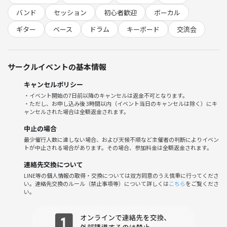
バンド
セッション
初心者歓迎
ボーカル
※「現在のイベントの参加人数（実数）」や現状の参加構成を示す表記
ギター
ベース
ドラム
キーボード
交流会
は、【つなげーと公式のガイドライン違反】とのことですので、現在の
参加楽器一覧に関しましては、公開できないことになりました。
申し訳ございません！🙇
サークルイベントの基本情報
キャンセルポリシー
🎸 参加費用🥁
・イベント開始の7日前以降のキャンセルは返金不可となります。
・ただし、お申し込み後 3時間以内（イベント当日のキャンセルは除く）にキ
以下のチケットをご用意しております！😄
ャンセルされた場合は全額返金されます。
※イベント参加チケットには、スタジオ利用代が含まれています！
そのため、当日の追加のお支払いは不要です！（さらに追加でスタ
中止の場合
ジオにて楽器をレンタルされる場合を除きます）
最少催行人数に達しない場合、および天候不順など主催者の判断によりイベン
トが中止される場合があります。その場合、参加料金は全額返金されます。
・【限定3名】早割チケット：2,000円
連絡先交換について
・通常チケット（楽器ごと）：2,700円
LINE等の個人情報の取得・交換については双方同意のうえ慎重に行ってくださ
い。連絡先交換のルール（禁止事項等）について詳しくは
こちら
をご覧くださ
い。
🎵 「早割チケット」をご購入の方はエントリー後に、DMにて参加パ
ートをご連絡ください！
🎵 初回参加の方は、つなげーと手数料として別途 500円がかかりま