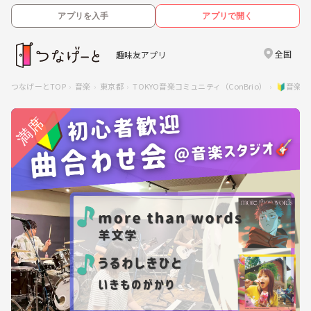
アプリを入手
アプリで開く
全国
趣味友アプリ
つなげーとTOP
音楽
東京都
TOKYO音楽コミュニティ（ConBrio）
🔰音楽