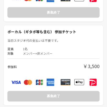
参加者同士が気持ちよく交流できるよう、勧誘・営業行為、SNSへの
無断投稿などはご遠慮ください。
皆さんが安心して楽しめる場となるよう、運営側の指示に従っていた
募集終了
だきますようお願いします。
ボーカル（ギタボ等も含む） 参加チケット
音楽初心者の方も、楽器経験のある音楽好きの方も、一緒に交流&演奏
を楽しみましょう！
当日スタジオ代の支払いは不要です。
皆さまの参加をお待ちしています🎵
定員
1名
対象
メンバー+非メンバー
《つなげーと上でのLINE IDの交換・聞き出す行為は禁止されています》
￥3,500
参加料
募集終了