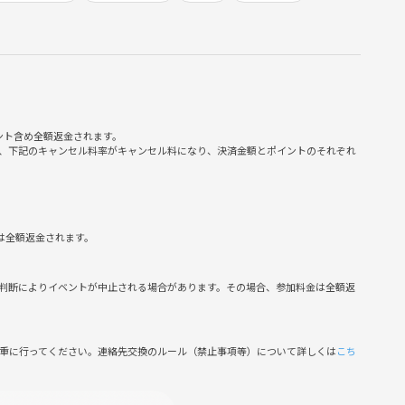
ント含め全額返金されます。
、下記のキャンセル料率がキャンセル料になり、決済金額とポイントのそれぞれ
定です）
す可能性があります）
は全額返金されます。
判断によりイベントが中止される場合があります。その場合、参加料金は全額返
場所を変更し、事前にご連絡いたします。
慎重に行ってください。連絡先交換のルール（禁止事項等）について詳しくは
こち
️