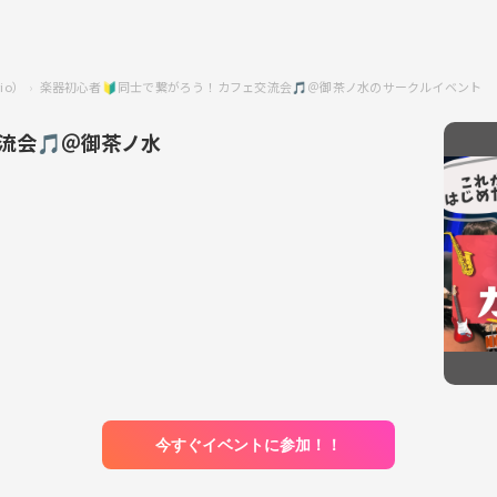
io）
楽器初心者🔰同士で繋がろう！カフェ交流会🎵＠御茶ノ水のサークルイベント
流会🎵＠御茶ノ水
今すぐイベントに参加！！