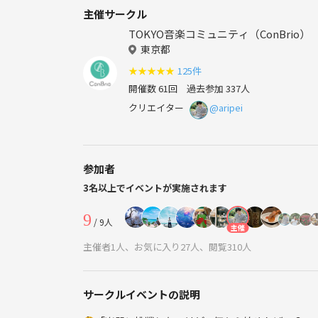
主催サークル
TOKYO音楽コミュニティ（ConBrio）
東京都
★
★
★
★
★
125件
開催数 61回
過去参加 337人
クリエイター
@aripei
参加者
3名以上でイベントが実施されます
9
/ 9人
主催
主催者1人、お気に入り27人、閲覧310人
サークルイベントの説明