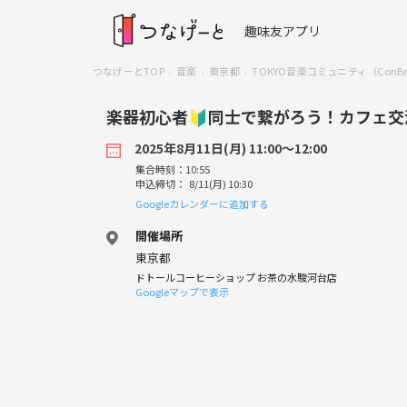
趣味友アプリ
つなげーとTOP
音楽
東京都
TOKYO音楽コミュニティ（ConBr
楽器初心者🔰同士で繋がろう！カフェ交
2025年8月11日(月) 11:00〜12:00
集合時刻：10:55
申込締切： 8/11(月) 10:30
Googleカレンダーに追加する
開催場所
東京都
ドトールコーヒーショップ お茶の水駿河台店
Googleマップで表示