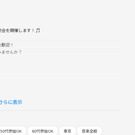
」
会を開催します！🎵
大歓迎！
みませんか？
方
方
さらに表示
ンがなかなか続かない方
50代参加OK
60代参加OK
東京
音楽全般