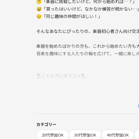
🤔「楽器に挑戦したいけど、何から始めれば…？」
😅「買ったはいいけど、なかなか練習が続かない…
😔「同じ趣味の仲間がほしい！」
そんなあなたにぴったりの、楽器初心者さん向け交流
楽器を始めたばかりの方も、これから始めたい方も
音楽を趣味にする人たちの輪を広げて、一緒に楽し
💁‍♂️こんな方にオススメ💁‍♂️
✅楽器に興味はあるけど、まだ始めたことがない
✅久しぶりに楽器を再開したいな！と思っている
✅楽器をやっていて、楽器仲間がほしい方
✅最近楽器を購入したけど、練習のモチベーショ
✅音楽を通して新しいことに挑戦したい方
カテゴリー
✨交流会の魅力✨
20代参加OK
30代参加OK
40代参加OK
・同じ趣味を持つ仲間と出会える！