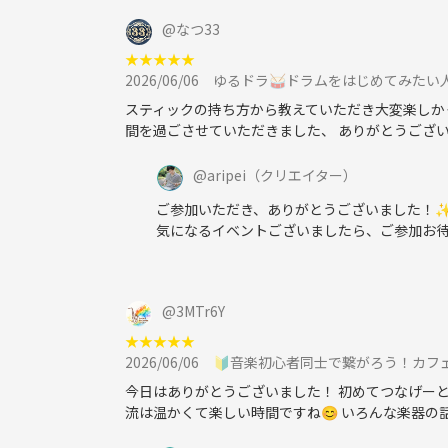
@
なつ33
★
★
★
★
★
2026/06/06
ゆるドラ🥁ドラムをはじめてみたい
スティックの持ち方から教えていただき大変楽しか
間を過ごさせていただきました、 ありがとうござ
@
aripei
（クリエイター）
ご参加いただき、ありがとうございました！✨
気になるイベントございましたら、ご参加お待
@
3MTr6Y
★
★
★
★
★
2026/06/06
🔰音楽初心者同士で繋がろう！カフ
今日はありがとうございました！ 初めてつなげー
流は温かくて楽しい時間ですね😊 いろんな楽器の