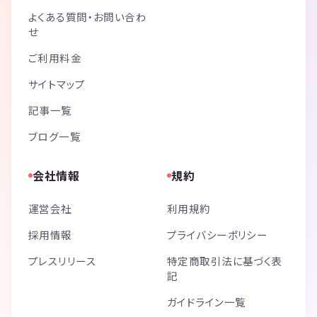
ハイキング：8名参加 (初参加：0名) 満員御礼🈵
よくある質問・お問い合わ
せ
2024/07/27 (020) 六甲山最高峰 (芦屋ロックガーデン → 有馬温泉)
ご利用料金
ハイキング：10名参加 (初参加：2名)
サイトマップ
2024/08/02夜 〜 2024/08/04 (021) 霊峰白山 (砂防新道 → 観光新道)
ハイキング：12名参加 (初参加：0名)
記事一覧
ブログ一覧
2024/08/12 (022) 三好山・摂津峡ハイキングとビアガーデン
ハイキング：12名参加 (初参加：4名)
会社情報
規約
2024/08/23夜 〜 08/25 (023) 美しすぎる！標高2000mのお気軽高原ハイ
キング
運営会社
利用規約
ハイキング：15名参加 満員御礼🈵
採用情報
プライバシーポリシー
2024/09/07 (024) 神戸の街と海を眺める須磨アルプス
プレスリリース
特定商取引法に基づく表
ハイキング：13名参加
記
2024/09/22 【限定】グレート霊仙、カルスト大地の大展望
ガイドライン一覧
中止 (天候の都合)