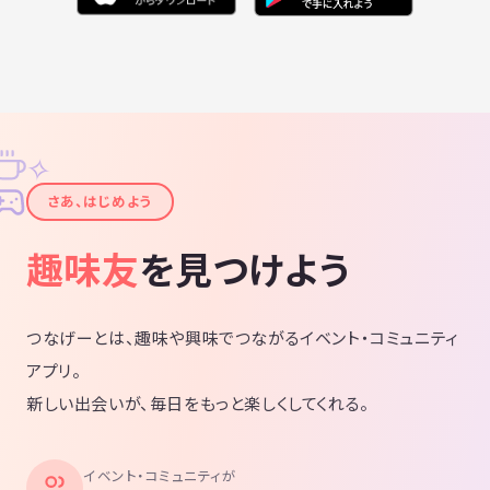
2024/01/27 (003)【ゆる募】ならまちハイキングと若草山焼き鑑賞
ハイキング：7名参加 (初参加：4名)
2024/02/12 (004)【限定】三峰山の霧氷ハイキングとみつえ温泉「姫石
の湯」
✧
ハイキング：10名参加 (初参加：7名) 満員御礼🈵
✦
さあ、はじめよう
2024/02/18 (005)【限定】赤坂山スノーハイクとマキノ高原温泉さらさ
ハイキング：4名参加
趣味友
を見つけよう
2024/02/24 (006) 【メンバー企画】【限定】スペアリブを食べに再
度・・山にLet'sGOー♪
ハイキング：9名参加 (初参加：２名)
つなげーとは、趣味や興味でつながるイベント・コミュニティ
アプリ。
2024/03/03 (007) フクジュソウを求めてポンポン山へ、そして、美人湯
新しい出会いが、毎日をもっと楽しくしてくれる。
祥風苑へ
ハイキング：12名参加 (初参加：7名)
イベント・コミュニティが
2024/03/30 (008)【コラボ企画】武庫川渓谷廃線ハイクとお花見