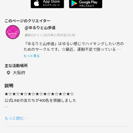
このページのクリエイター
@ゆるりと山歩道
最終ログイン:2025年11月30日 10:58
『ゆるりと山歩道』はゆるい感じでハイキングしたい方の
ためのサークルです。☆最近、運動不足で困っている ☆
自然を感じたい ☆仲間とわいわいしたい ☆登山に挑戦し
もっと見る
てみたい ☆花や植物に興味がある という方、一緒にハイ
主な活動場所
キングしましょう
大阪府
説明
★☆★☆★☆★☆★☆★☆★☆★☆★☆
公式LINEの友だちが400名を突破しました
これからも長〜〜〜っく続けていきますので
もっと読む…
よろしくお願いします
★☆★☆★☆★☆★☆★☆★☆★☆★☆