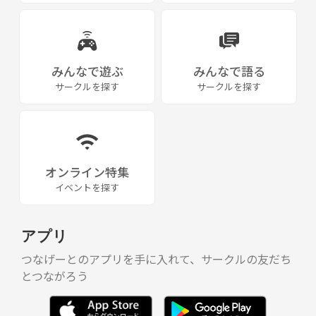
固くお断りいたします。迷惑行為や他参加者への誹謗中傷も禁止しま
す。発覚した場合は然るべき措置を取らせていただきます。
~~~~~~~~~~~~~~~~~~~~~~~~~~~~~~~~~~~~~~~
Let's laid-back hike,
みんなで遊ぶ
みんなで語る
ゆるりと山歩道 代表
サークルを探す
サークルを探す
◆活動実績
2023/12/23 (001) 六個山〜五月山と忘年会
全体：14名参加
オンライン特集
ハイキング：12名参加
イベントを探す
忘年会とクリスマスパーティ：12名参加 満員御礼🈵
＊パーティスペース
アプリ
2024/01/07 (002) 大和三山巡り〜橿原神宮と新年会
全体：12名参加 (初参加：7名)
つなげーとのアプリを手に入れて、サークルの友だち
ハイキング：12名参加
とつながろう
新年会：7名参加
2024/01/21 須磨アルプスと美人の湯 須磨白川温泉中止 (天候の都合)