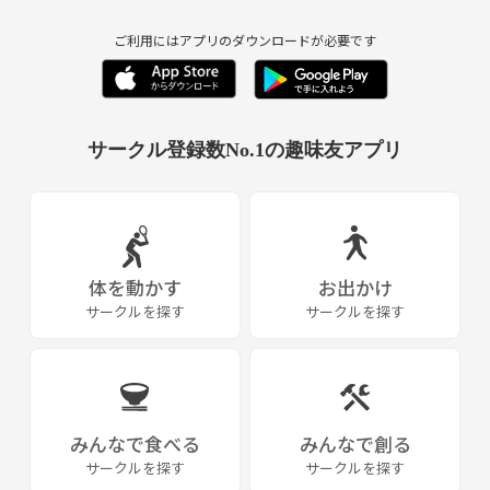
公式LINEはグループLINEと違い、他メンバーとチャットしたり連絡先を
交換することはできませんのでご安心くださいませ。
ご利用にはアプリのダウンロードが必要です
不安な方はまずホームページにある利用規約をご確認いただくと良いか
と思います。
サークル登録数No.1の趣味友アプリ
1人参加が不安な方、心配しないで！
みんなで楽しくお話ししながら登山・ハイキングがしやすいように各活
動の参加人数は10名前後を想定しています。
まだまだ新しいサークルですので参加者の多くは初参加の方で、打ち解
けやすい雰囲気ができています。そう、今がチャンスです！
体を動かす
お出かけ
サークルを探す
サークルを探す
フレンドリーな仲間たちと自然があなたをお待ちしています。山のルー
ルをしっかり守って一緒にゆる〜く登山・ハイキングしましょう。それ
ではお会いできる日を楽しみにしております。
~~~~~~~~~~~~~~~~~~~~~~~~~~~~~~~~~~~~~~~
みんなで食べる
みんなで創る
＊特に初心者や女性にとって居心地の良いサークルを目指しています。
サークルを探す
サークルを探す
ネットワークビジネス・宗教・他団体への勧誘、ナンパ等目的の参加は