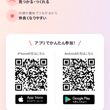
見つかる・つくれる
ハイキング：13名参加 (初参加：2名)
お花見：12名参加 (初参加：1名)
共通の趣味でつながるから
仲良くなりやすい
2024/03/31 (009) 春の京都 哲学の道～大文字山ゆるハイク
ハイキング：8名参加 (初参加：3名)
2024/04/06 (010) 【限定】春の高島 フォトジェニックサイクリング
ハイキング：8名参加 (初参加：0名) 満員御礼🈵
アプリでかんたん参加！
2024/04/20 (011) 金剛山ピザパーティと金剛桜
iPhoneの方はこちら
Androidの方はこちら
ハイキング：15名参加 (初参加：8名) 満員御礼🈵
2024/04/28 (012) 【限定】入道ヶ岳の白い大鳥居と馬酔木のトンネル
ハイキング：8名参加 (初参加：2名) 満員御礼🈵
2024/05/05 (013) 【限定】海が見える青葉山からの若狭ブルー
ハイキング：9名参加 (初参加：4名) 満員御礼🈵
2024/05/18 (014) 二上山と屯鶴峯地下壕探索ハイク
ハイキング：11名参加 (初参加：2名)