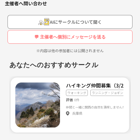
主催者へ問い合わせ
『ゆるりと山歩道』"ゆるさん" は入会費、年会費無料の社会人登山・ハ
イキングサークルです。当サークルはゆるいウォーキングや低山から、
しっかり山登りまで登山女子・山ガールの方に多く参加していただいて
AIにサークルについて聞く
おります。
💬 主催者へ個別にメッセージを送る
月に２、３回行う企画によって体力度や難易度が異なりますので、ご無
理をなさらずにご自身の体力や経験からお好きな企画にお気軽にご参加
※内容は他の参加者には公開されません
くださいませ。飲み会には参加せずに山行だけ参加したい方ももちろん
OKです。
あなたへのおすすめサークル
未経験や初心者の方が多く、低山をみんなで楽しみたい！低山からステ
ップアップしたい！というのが参加者の主なモチベーションです。
ハイキング仲間募集（3/26,4/16,
ウォーキング
ランニング・ジョギング
登山
現在、山を純粋に楽しみたい方を募集していますのでご興味のある方は
評価
0件
ぜひ私たちと一緒に素敵な体験を共有しましょう。
兵庫県
初めての方は、ゆるりと山歩道の公式LINE(認証済みアカウント)を友だ
ち追加してください。最新情報や活動の申込みは全て公式LINEにてご案
内させていただいております。