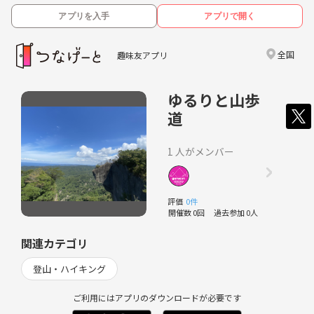
アプリを入手
アプリで開く
全国
趣味友アプリ
ゆるりと山歩
道
1 人がメンバー
評価
0件
開催数 0回
過去参加 0人
関連カテゴリ
登山・ハイキング
ご利用にはアプリのダウンロードが必要です