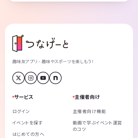
2024/05/25 (015) 歴史の山歩道、比叡山と新緑のリフレクション
ハイキング：14名参加 (初参加：6名) 満員御礼🈵
2024/06/07夕方 ～ 6/10 (016)【メンバー企画】フェリーで行く くじゅ
う連山 ～ ミヤマキリシマに染まる天空の絶景 ～
ハイキング：10名参加 (初参加：0名)
2024/06/16 (017) 柳谷観音あじさいハイキング
趣味友アプリ - 趣味やスポーツを楽しもう！
ハイキング：14名参加 (初参加：4名) 満員御礼🈵
2024/06/22 【限定】尖った鎧岳と丸い兜岳
中止 (天候の都合)
サービス
主催者向け
2024/06/28 (018) 〜 6/30【限定】西日本屈指の稜線美、剣山
ハイキング：9名参加 (初参加：0名) 満員御礼🈵
ログイン
主催者向け機能
2024/07/14 御在所岳岩巡りと湯の山温泉
イベントを探す
動画で学ぶイベント運営
中止 (天候の都合)
のコツ
はじめての方へ
2024/07/19夜 〜 2024/07/21 (019) 立山三山縦走