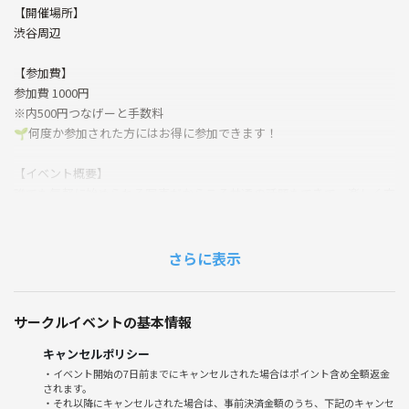
【開催場所】
渋谷周辺
【参加費】
参加費 1000円
※内500円つなげーと手数料
🌱何度か参加された方にはお得に参加できます！
【イベント概要】
誰でも気軽に始められる写真だからこそ共通の話題もできて、楽しく交
流できるきっかけになるのではないかと思い企画してます❗️
季節を感じて、交流しながら自由に撮影を楽しみましょう🌸
さらに表示
🔰カメラ初心者やスマホ参加も🆗
サークルイベントの基本情報
⭐️参加者の多く20代が多めです！
キャンセルポリシー
・イベント開始の7日前までにキャンセルされた場合はポイント含め全額返金
されます。
・それ以降にキャンセルされた場合は、事前決済金額のうち、下記のキャンセ