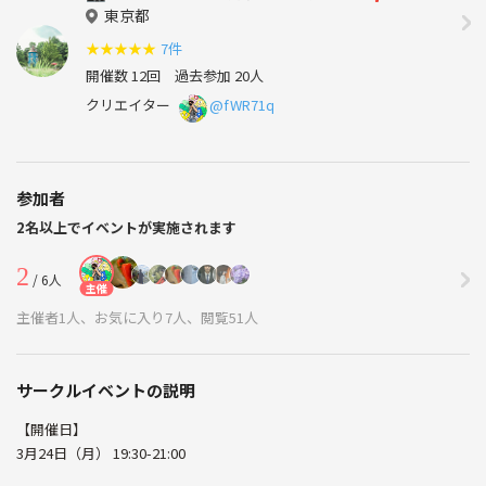
東京都
★
★
★
★
★
7件
開催数 12回
過去参加 20人
クリエイター
@fWR71q
参加者
2名以上でイベントが実施されます
2
/ 6人
主催
主催者1人、お気に入り7人、閲覧51人
サークルイベントの説明
【開催日】
3月24日（月） 19:30-21:00