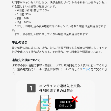
こんな方におすすめ
ル料率がキャンセル料になり、決済金額とポイントのそれぞれからキャンセル
料を差し引いた金額が返金されます。
🔸1人で写真を撮りに行くのは寂しい 、抵抗がある
・6日前から3日前まで: 30%
🔸もう少し素敵な写真が撮りたい
・2日前: 50%
🔸共通の趣味の人と繋がりたい
・前日: 80%
・当日: 100%
🔸趣味を広げたい
・ただし、お申し込み後 6時間以内にキャンセルされた場合は全額返金されま
etc
す。
・また、最小催行人数に達していない場合は全額返金されます
■雨天予報の場合 1日〜2日前の天気予報を確認して 中止とさせて
中止の場合
いただき、その場合は ご連絡致します☔️
最少催行人数に達しない場合、および天候不順など主催者の判断によりイベン
トが中止される場合があります。その場合、参加料金は全額返金されます。
🍀 大人の立振る舞いお願いします ☘️ (注意･禁止事項です)
連絡先交換について
・撮影を学んだり友達作りを目的にしています。男性だけ、女性だけで
LINE等の個人情報の取得・交換については双方同意のうえ慎重に行ってくださ
も開催します。
い。連絡先交換のルール（禁止事項等）について詳しくは
こちら
をご覧くださ
・参加者の都合における参加料金の返金は一切致しません。
い。
・各種勧誘の禁止(ネットワークビジネス/仮想通貨/宗教等)
・営業/ナンパ/喧嘩/セクハラ/第三者から見て不快な行為をする方は、
幹事の判断でお帰り頂く事がございます。
また、そのような場合の返金は一切致しません