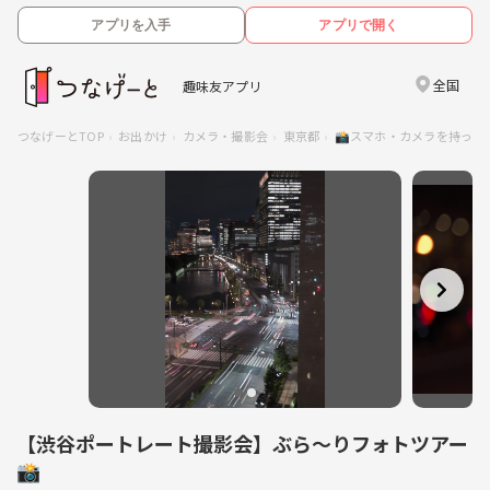
アプリを入手
アプリで開く
全国
趣味友アプリ
つなげーとTOP
お出かけ
カメラ・撮影会
東京都
📸スマホ・カメラを持って
【渋谷ポートレート撮影会】ぶら〜りフォトツアー
📸