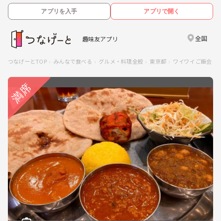
アプリを入手
アプリで開く
全国
趣味友アプリ
つなげーとTOP
みんなで食べる
グルメ・料理全般
東京都
ワイワイご飯会🍴