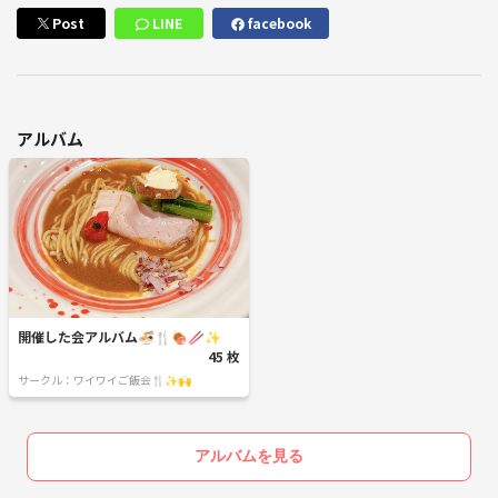
Post
LINE
facebook
アルバム
開催した会アルバム🍜🍴🍖🥢✨
45 枚
サークル：ワイワイご飯会🍴✨🙌
アルバムを見る