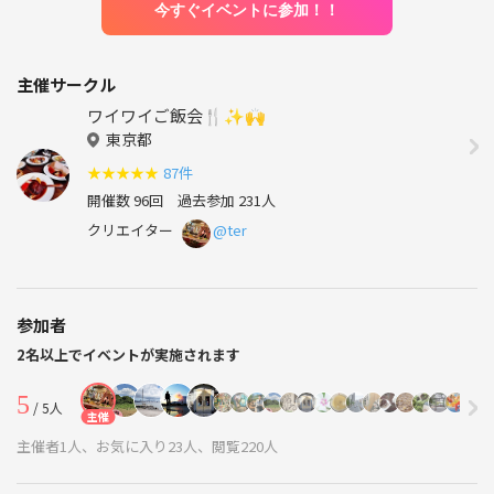
今すぐイベントに参加！！
主催サークル
ワイワイご飯会🍴✨🙌
東京都
★
★
★
★
★
87件
開催数 96回
過去参加 231人
クリエイター
@ter
参加者
2名以上でイベントが実施されます
5
/ 5人
主催
主催者1人、お気に入り23人、閲覧220人