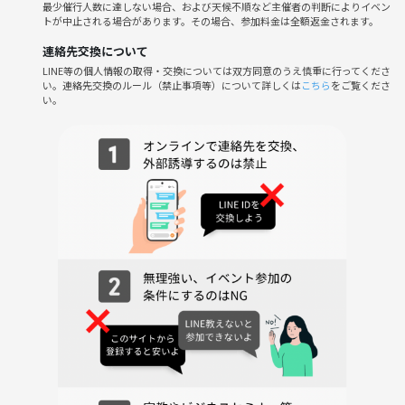
最少催行人数に達しない場合、および天候不順など主催者の判断によりイベン
ただけない方や運営側が参加者様としてふさわしくないと判断した方
トが中止される場合があります。その場合、参加料金は全額返金されます。
は、参加をお断りする場合がございます。
連絡先交換について
LINE等の個人情報の取得・交換については双方同意のうえ慎重に行ってくださ
皆さんのご参加を心よりお待ちしております！一緒に美味しいカレーを
い。連絡先交換のルール（禁止事項等）について詳しくは
こちら
をご覧くださ
楽しみましょう🍛✨
い。