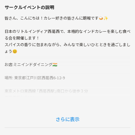
サークルイベントの説明
皆さん、こんにちは！カレー好きの皆さんに朗報です🍛✨
日本のリトルインディア西葛西で、本格的なインドカレーを楽しむ食べ
る会を開催します！
スパイスの香りに包まれながら、みんなで楽しいひとときを過ごしまし
ょう😊
お店:ミニインドダイニング🇮🇳
場所: 東京都江戸川区西葛西6-12-9
東京メトロ東西線 ｢西葛西駅｣南口から徒歩３分
西葛西駅から196m
◆当日の流れ
さらに表示
1. 集合場所：お店前
2. カレーを楽しむ