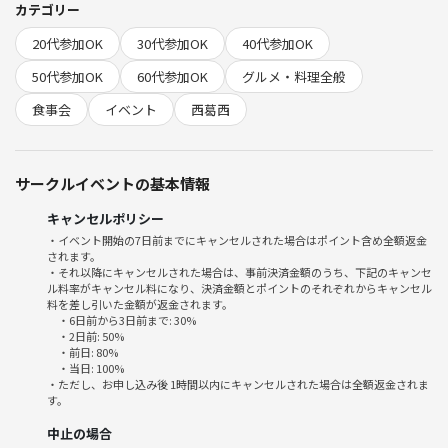
3.フリートーク
カテゴリー
4. 解散👋
20代参加OK
30代参加OK
40代参加OK
🌱サークルの雰囲気
50代参加OK
60代参加OK
グルメ・料理全般
食事会
イベント
西葛西
私たちのサークルは、カレー好きが集まるアットホームな雰囲気を大切
にしています。初めて参加する方も、お一人での参加も大歓迎です！み
んなで楽しく会話しながら、美味しいカレーを堪能しましょう。
サークルイベントの基本情報
私たちは、参加者全員が楽しめるように心がけています。皆さんと一緒
キャンセルポリシー
に素敵な時間を過ごせることを楽しみにしています😊
・イベント開始の7日前までにキャンセルされた場合はポイント含め全額返金
されます。
⚠️注意事項⚠️
・それ以降にキャンセルされた場合は、事前決済金額のうち、下記のキャンセ
ル料率がキャンセル料になり、決済金額とポイントのそれぞれからキャンセル
料を差し引いた金額が返金されます。
下記の行為はご遠慮ください。
・6日前から3日前まで: 30%
・2日前: 50%
・前日: 80%
・勧誘・営業・告知・引き抜き・しつこいナンパ・暴言など
・当日: 100%
・過度なナンパ行為や迷惑行為
・ただし、お申し込み後 1時間以内にキャンセルされた場合は全額返金されま
す。
・開催内容や風景写真、動画のSNS等への無許可投稿
中止の場合
サークルやイベントの輪を乱す行動をする方、運営側の指示に従ってい