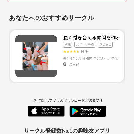
他サークルにお邪魔して交流を深めてきました✨
6月25日 13時〜17時で体育館貸し切り！
あなたへのおすすめサークル
22人参加して、ひたすらバスケ、バドミントン、ドッチビーしてまし
た！笑
7月1日はバーベキューandスポーツ‼️
長く付き合える仲間を作ろう！
犬山でバーベキュー&スポーツ&花火と1日フルに楽しみました😁☀️‼️
7月9日はボーリング大会🎳‼️
卓球
スポーツ全般
鬼ごっこ
チーム対抗戦、罰ゲームや人狼、お好み焼き、ステーキなど一次会二次
★
★
★
★
★
99件
会とわけて盛り上がりましたw
長く付き合える仲間を作りたいし、作るお手伝いもし
東京都
7月22日(土曜日)
17時〜19時まで(16:45分集合)
栄でフットサルを行いました‼️🎵女の子も参加♪
7月29日(土)17時〜19時
野球場を借りての野球&色んなスポーツ‼️
8月5日(土)10時〜
ご利用にはアプリのダウンロードが必要です
海水浴&スポーツ&花火‼️(*'▽'*)
8月26日(土)17時〜19時フットサル‼️⚽️
9月2日(土)15時〜18時バスケ🏀
9月9日(土)18時〜20時フットサル🥅
サークル登録数No.1の趣味友アプリ
9月30日12時スタート！