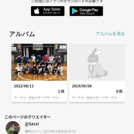
ご利用にはアプリのダウンロードが必要です
アルバムを見る
アルバム
2022/06/12
2019/05/08
2
1
枚
8
枚
サークル：
総合スポーツサークル チ
サークル：
総合スポーツサークル チ
サ
ョコミント
ョコミント
ョ
このページのクリエイター
@Sassi
最終ログイン:2025年11月29日 19:24