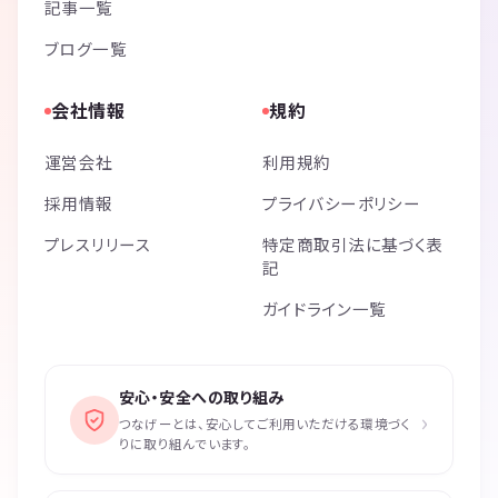
記事一覧
以上の方見られましたら、こちらから参加をお断りさせて頂きます。
ブログ一覧
このサークルはよくある、ネットワークビジネスの勧誘の為のサークル
等ではありません。
会社情報
規約
そのような方は参加を御断り致します。
運営会社
利用規約
純粋に大人になってもスポーツ、イベント、旅行、青春楽しもうぜ‼️と
いうサークルです。
採用情報
プライバシーポリシー
居心地のいい場所というのは皆で作る物だと思っていますので、積極的
な参加と交流をお待ちしております✨
プレスリリース
特定商取引法に基づく表
記
な、馴染めるのか私(俺)
ガイドライン一覧
という方、ご安心ください！
ちゃんと交流持てるようフォローもします(^^)
返信出来ない為ボードではなく、
【個別にメッセージください！！】
安心・安全への取り組み
やりとり出来ないのでご案内出来ないです！
›
つなげーとは、安心してご利用いただける環境づく
■■■■■■■■■■■■■■■■■■■■■
りに取り組んでいます。
個別メッセージはイベント申込後に送れるようになります💡
※現在、管理人が2人になっています！