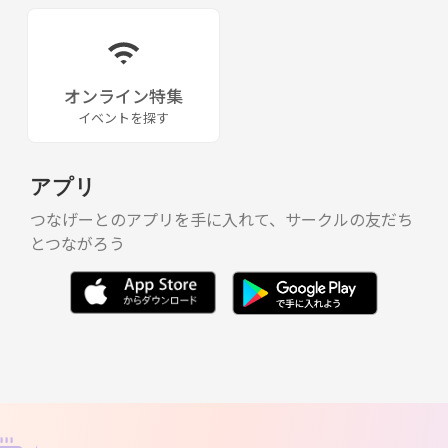
3月10日 フットサル
3月24日 フットサル
4月1日 バスケ
4月21日バーベキュー‼️&スポーツ✨✨
4月29日 スポーツ各種
オンライン特集
5月20日 18時30分〜20時30分フットサル
イベントを探す
6月10日13時〜17時バスケ、バレーを行います！
6月23日、24日
世界遺産白川郷に宿泊。観光など
アプリ
7月8日 、15日、22日、29日
つなげーとのアプリを手に入れて、サークルの友だち
いずれも13時〜17時 地下鉄東山線沿い
とつながろう
体育館でバスケ、バレー、
8月5日フットサル
8月26日 BBQ 🍖 ‼️
9月9日18時〜20時フットサル
9月16日、23日、30日は13時〜17時
市内の体育館でバスケ、バレー、バドミントン
10月7日体育館にてバドミントン、他
10月21日フットサル
10月28日体育館にてバスケ、バドミントン、バレー
11月24日バーベキュー