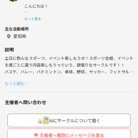
こんにちは！
スポーツや旅大好きな32歳です‼️
もっと見る
主な活動場所
国内旅行も海外旅行も、美味しい物食べるのも大好きなの
で気軽に絡んで下さい✨
愛知県
このサークルを作ったのは、度々見られるビジネス目的の
説明
サークルなど、何か純粋に楽しめないサークルが多く嫌気
土日に色んなスポーツ、イベント楽しもうぜ！スポーツ全般、イベント
がさした為自分で作りました‼️
を週ごとに違う内容楽しもうっていう、欲張りなサークルです！！
バスケ、バレー、バドミントン、卓球、野球、サッカー、フットサル、
テニス、などなど、、、
学生時代にも複数の学校が集まり構成されてたサークルで
もっと読む…
したが、大人向けに、純粋に青春しようぜ、スポーツやイ
他にも、ボーリング大会、バーベキュー、旅行、などなど。
ベント楽しもうぜ‼️
主催者へ問い合わせ
経験など関係無し！👍
ってサークルです。
楽しみたいから参加するっていう人大歓迎ですよ(*^^*)
心地よい場所は皆んなで作る物だと思っているので積極的
参加費は場所によって400円〜500円です。(フットサルは1000円〜1500
AIにサークルについて聞く
な参加と交流お待ちしてます😁🎵
円)
車出せる人は相乗りなどで参加費優遇したりとかしてます！(タダにな
💬 主催者へ個別にメッセージを送る