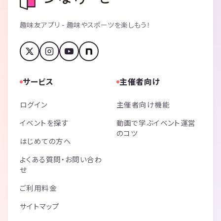
7月17日、7月31日、8月28日体育館（バド、バスケ、バレー）
9月11日バドミントンメインで体育館スポーツしました！社会人でリー
グ戦に出てるガチ勢が1人来たため、1人対4人の特別ルールでも楽しみ
趣味友アプリ - 趣味やスポーツを楽しもう！
😄
12月にはクリスマス会を兼ねた忘年会
2023年
1月には忘年会参加メンバーで、たこ焼きパーティに参加しました✨✨
サービス
主催者向け
次回は4月16日(日)に体育館スポーツ実施予定通りです👍
ログイン
主催者向け機能
その他は順次発表します！
イベントを探す
動画で学ぶイベント運営
他、イベント内容にて今後の活動ご覧ください。
のコツ
はじめての方へ
更新されてない場合お手数ですが聞いて下さい😆
よくある質問・お問い合わ
なお、一部マナーのない方も見えますので制限を設ける事になりました
せ
💦
◆他ビジネス、サークルへ勧誘目的の入会
ご利用料金
◆参加意思が無く、登録だけする方
サイトマップ
◆当日キャンセルが多い方