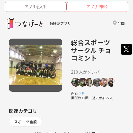
アプリを入手
アプリで開く
全国
趣味友アプリ
総合スポーツ
サークル チョ
コミント
210 人がメンバー
評価
0件
開催数 12回
過去参加 22人
関連カテゴリ
スポーツ全般