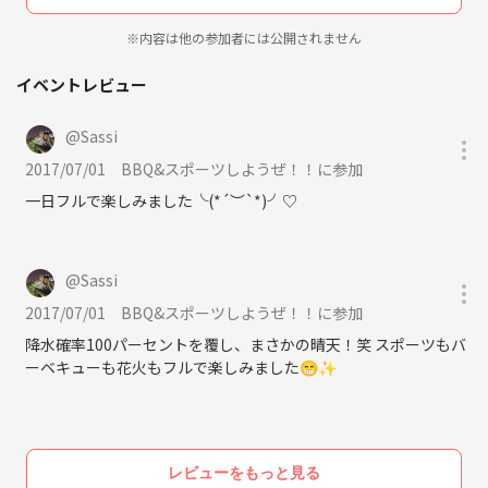
るなど)
イベントなども開くので退屈な生活に飽き飽きした人お待ちしておりま
ちなみに、仕事、年齢、役職など一切関係なしにタメ口で
※内容は他の参加者には公開されません
もオッケーなフランクなサークル(礼儀は大事)な形にして
す！
るので、気軽に来て下さい✨🌟
イベントレビュー
ちなみに--
初心者大歓迎、道具もある程度揃ってます(ある人は持参大歓迎)(＾ｰ^)/
@
Sassi
※必ずお読みください
2017/07/01
BBQ&スポーツしようぜ！！に参加
サークルに問い合わせるから直接メッセージ下さい‼️
お手数ですが、ボードに記載されたものへは個別返信でき
■次回イベント予定■
一日フルで楽しみました╰(*´︶`*)╯♡
ないのと、イベントへの質問も通知が来ず、返信出来ない
2023年4月16日
ので必ず個別メッセージお願いします！！
体育館でバドミントン、バスケ、バレー
※新規参加見込み多数の為、現在募集していません。
個別メッセージは管理人への問い合わせみたいな項目から
@
Sassi
送れます！
2017/07/01
BBQ&スポーツしようぜ！！に参加
■過去のイベント■
2017年
サークルに参加しないと項目が出ないかもしれないのでそ
降水確率100パーセントを覆し、まさかの晴天！笑 スポーツもバ
の場合そのまま参加ボタン押して下さい:)
5月21日は名古屋市内の体育館
ーベキューも花火もフルで楽しみました😁✨
13時〜17時でバレー、バドミントンを楽しみました(((o(*ﾟ▽ﾟ*)o)))☀️
6月10日は18時30〜 名古屋周辺で
サークルの交流飲み会！
初めまして〜の方など自己紹介もしました😍🥂
レビューをもっと見る
6月17日は大運動会でした‼️🤾🏻‍♂️