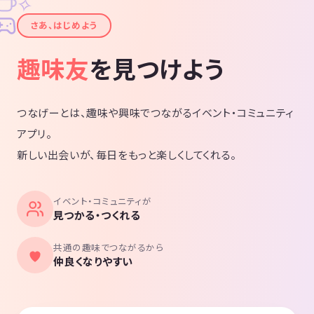
✧
12月1日土曜日20時からフットサル
✦
さあ、はじめよう
2019年
趣味友
を見つけよう
5月18日 戸田川緑地公園でBBQ
5月26日 フットサル
6月2日 体育館で各種スポーツ
6月16日 ソフトボール
つなげーとは、趣味や興味でつながるイベント・コミュニティ
6月30日 ソフトボール
アプリ。
7月7日体育館
7月28日体育館
新しい出会いが、毎日をもっと楽しくしてくれる。
8月4日18時〜20時フットサル
9月1日、8日、22日、29日 体育館
9月15日 ソフトボール
イベント・コミュニティが
10月6日、20日、27日 体育館
見つかる・つくれる
11月10日夕方フットサル
11月16日or17日バーベキュー
共通の趣味でつながるから
11月24日昼フットサル
仲良くなりやすい
12月体育館、忘年会と盛り上がりました😊
2020年