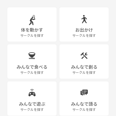
ご要望にお応えして、バーベキュー第2弾
10月8日13時〜17時体育館でスポーツ！
10月14日14時集合 14時半〜17時
ボーリング大会、人狼ゲームなど
10月21日フットサル開催
体を動かす
お出かけ
11月12日13時〜17時
サークルを探す
サークルを探す
バスケ、バレー、バドミントン
11月18日13時〜17時
金山駅集合で紅葉狩り
11月19日14時〜17時
ボルタリング
11月26日
みんなで食べる
みんなで創る
秋の味覚バーベキュー‼️
サークルを探す
サークルを探す
12月9日18:30〜20:30
フットサル⚽️‼️
12月16日17:00〜19:00
フットサルアゲイン‼️🎵
みんなで遊ぶ
みんなで語る
2018年‼️↓
サークルを探す
サークルを探す
2月24日フットサル 26名参加