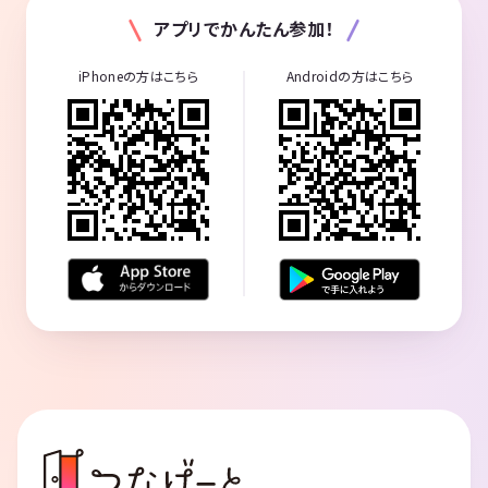
1月11日新年会 栄二次会ダーツバー
アプリでかんたん参加！
1月18日現メンバー限定イベント
1月26日体育館(バド、バスケ、バレー)
iPhoneの方はこちら
Androidの方はこちら
2月略
3月8日現メンバー限定イベント
3月14日15日 現メンバー限定イベント
3月４月5月と自粛が続いておりましたが
6月21日〜再開 バーベキューします！
2021年更新忘れてました！
2022年
2月13日体育館（バド、バスケ、バレー）
コロナ対策や設備の除菌など行いながら実施。男女半々くらいで20名参
加
3月27日体育館（バド、バスケ、バレー）
4月24日体育館（バド、バスケ、バレー）
16人が参加！帰りはみんなでしゃぶしゃぶ🍖
6月12日体育館（バド、バスケ、バレー）
21人が参加！ドッチビー🥏もやりました！