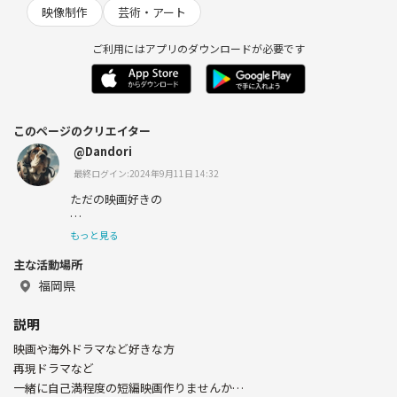
映像制作
芸術・アート
ご利用にはアプリのダウンロードが必要です
このページのクリエイター
@Dandori
最終ログイン:2024年9月11日 14:32
ただの映画好きの
映像カメラマン兼編集
もっと見る
最近はUE5で仮想世界を作ってます
主な活動場所
福岡県
説明
映画や海外ドラマなど好きな方
再現ドラマなど
一緒に自己満程度の短編映画作りませんか