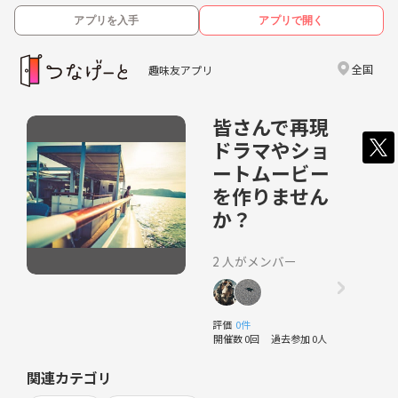
アプリを入手
アプリで開く
全国
趣味友アプリ
皆さんで再現
ドラマやショ
ートムービー
を作りません
か？
2 人がメンバー
評価
0件
開催数 0回
過去参加 0人
関連カテゴリ