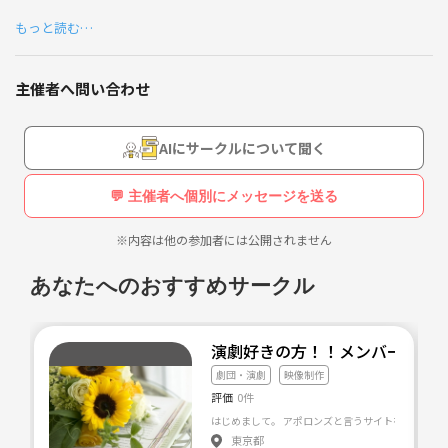
もっと読む…
それと並行に月1で映画会も開きたいと考えてます
スペースを借りて
主催者へ問い合わせ
月ごとで決めたテーマで料理作って映画を見る会を考えてます。
初心者から上級者まで
AIにサークルについて聞く
映像関係なく様々な職業の皆さんで０から１から１００を
学び作っていくようなチームサークルです
💬 主催者へ個別にメッセージを送る
月１本ショートムービーや何かしらのpv動画などを制作して
※内容は他の参加者には公開されません
SNSなどで発信していきたいなと思ってます。
あなたへのおすすめサークル
イラストレーターや作曲家
主婦やフリーター
カメラマンや編集
演劇好きの方！！メンバー募集
監督や脚本家
劇団・演劇
映像制作
音声や照明
評価
0件
美術やメイク
演者や声優など
東京都