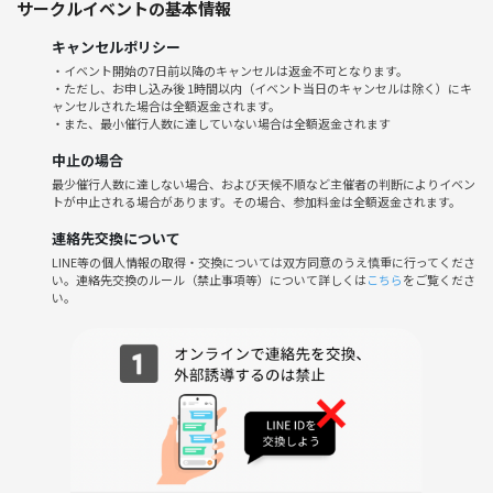
サークルイベントの基本情報
🌱サークルの雰囲気
キャンセルポリシー
元々は、音楽サークルから派生しており、公園で演奏や歌うのを一緒に
・イベント開始の7日前以降のキャンセルは返金不可となります。
・ただし、お申し込み後 1時間以内（イベント当日のキャンセルは除く）にキ
楽しんでいた仲間から、ゴルフも趣味ということで、ラウンドを一緒に
ャンセルされた場合は全額返金されます。
行こうと！、でも立ち上げました!
・また、最小催行人数に達していない場合は全額返金されます
みな、100切を目指してるレベルなので、初心者の方は、一緒に100切目
中止の場合
指していきましょう!
最少催行人数に達しない場合、および天候不順など主催者の判断によりイベン
ゴルフを通じて新しい友達やラウンド仲間作っていきましょう!
トが中止される場合があります。その場合、参加料金は全額返金されます。
初心者の方も経験者の方も、みんなで楽しくゴルフをプレイしましょ
う！
連絡先交換について
LINE等の個人情報の取得・交換については双方同意のうえ慎重に行ってくださ
い。連絡先交換のルール（禁止事項等）について詳しくは
こちら
をご覧くださ
⚠️注意事項⚠️
い。
以下の行為はご遠慮ください。
・ゴルフ場や他の参加者への迷惑行為
・過度な飲酒や喫煙
・他の参加者への暴言や嫌がらせ
皆さんと一緒に楽しいゴルフのひとときを過ごしたいと思います！ぜひ
ご参加ください！