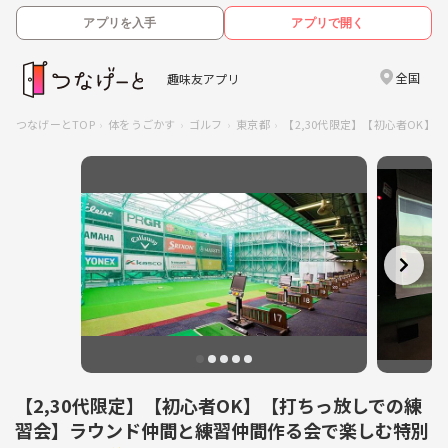
アプリを入手
アプリで開く
全国
趣味友アプリ
つなげーとTOP
体をうごかす
ゴルフ
東京都
【2,30代限定】【初心者OK】
【2,30代限定】【初心者OK】【打ちっ放しでの練
習会】ラウンド仲間と練習仲間作る会で楽しむ特別