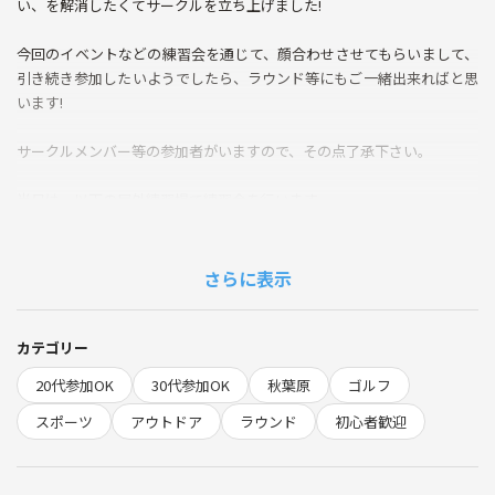
い、を解消したくてサークルを立ち上げました!
今回のイベントなどの練習会を通じて、顔合わせさせてもらいまして、
引き続き参加したいようでしたら、ラウンド等にもご一緒出来ればと思
います!
サークルメンバー等の参加者がいますので、その点了承下さい。
当日は、以下の屋外練習場で練習会を行います。
アクティブAKIBAゴルフガーデン
https://akiba.golf-active.jp/golf/
さらに表示
クラブなどは、レンタル出来ますので、手ブラでも参加出来ます。
駅直結で、秋葉原駅近くなので、雨でも問題なく練習出来ます!
カテゴリー
打席料とボール代、クラブレンタル代込みで、2600円程度になります。
20代参加OK
30代参加OK
秋葉原
ゴルフ
なお、ゴルフ初心者の方も大歓迎です！
スポーツ
アウトドア
ラウンド
初心者歓迎
安心してご参加ください。
基本的に月1〜2回のラウンド又は練習会を企画していこうと思います。