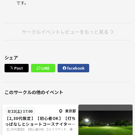
です。
サークルイベントレビューをもっと見る
シェア
Post
LINE
facebook
このサークルの他のイベント
東京都
8/22(土) 17:00
【2,30代限定】【初心者OK】【打ち
っぱなしとショートコースナイター】
ラウンド仲間と練習仲間作る会、特別
【2,30代限定】【初心者OK】ゴルフラウンド、練習
仲間募集