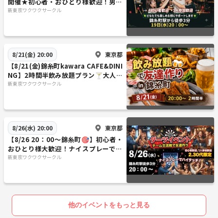
開催★初心者・おひとり様歓迎！男女
MIXチーム戦ナイスプレーでハイタッ
新東京ワクワクサークル
チ🙌
東京都
8/21(金) 20:00
【8/21(金)錦糸町kawara CAFE&DINI
NG】2時間半飲み放題プラン🍸大人の
雰囲気で友活！
新東京ワクワクサークル
東京都
8/26(水) 20:00
【8/26 20：00〜錦糸町🎯】初心者・
おひとり様大歓迎！ナイスプレーでハ
イタッチ＆友達づくり✨
新東京ワクワクサークル
他のイベントをもっと見る