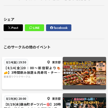
シェア
Post
LINE
facebook
このサークルの他のイベント
東京都
8/14(金) 19:50
【8/14(金)20：00〜新宿駅より🍖
🧀】3時間飲み放題＆肉寿司・チーズ
フォンデュ食べ放題で気軽に友達作り
新東京ワクワクサークル
✨
東京都
8/19(水) 20:00
【8/19(水)錦糸町ダーツバー🎯】20時