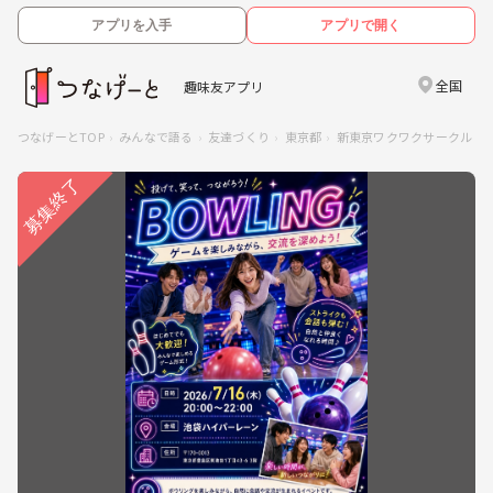
アプリを入手
アプリで開く
全国
趣味友アプリ
つなげーとTOP
みんなで語る
友達づくり
東京都
新東京ワクワクサークル