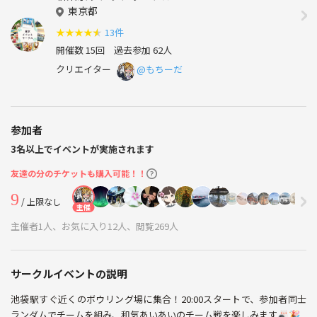
東京都
★
★
★
★
★
13件
開催数 15回
過去参加 62人
クリエイター
@もちーだ
参加者
3名以上でイベントが実施されます
友達の分のチケットも購入可能！！
9
/ 上限なし
主催
主催者1人、お気に入り12人、閲覧269人
サークルイベントの説明
池袋駅すぐ近くのボウリング場に集合！20:00スタートで、参加者同士
ランダムでチームを組み、和気あいあいのチーム戦を楽しみます🎳🎉