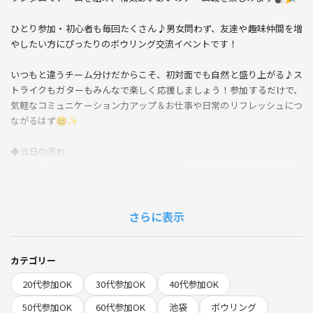
ひとり参加・初心者も毎回たくさん♪男女問わず、友達や趣味仲間を増
やしたい方にぴったりのボウリング交流イベントです！
いつもと違うチーム分けだからこそ、初対面でも自然と盛り上がる♪ス
トライクもガターもみんなで楽しく応援しましょう！参加するだけで、
気軽なコミュニケーション力アップ＆お仕事や日常のリフレッシュにつ
ながるはず😊✨
◆当日の流れ
・19:45～ ボウリング場ロビー集合＆受付
・20:00～ チーム分け＆自己紹介タイム
・20:10～ ゲームスタート！（複数ゲーム予定）
・21:30 結果発表＆ちょこっと交流タイム
さらに表示
・22:00頃 解散予定
🌱サークルの雰囲気
カテゴリー
・初心者＆おひとり参加が7割以上！和気あいあいと誰でも楽しめる雰
20代参加OK
30代参加OK
40代参加OK
囲気を心がけています。
・運営スタッフも一緒にプレイ＆フォロー。マイボール持参のガチ勢
50代参加OK
60代参加OK
池袋
ボウリング