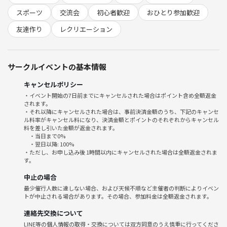
も、未経験の方も大歓迎！
スポーツ
交流会
初心者歓迎
おひとり参加歓迎
・参加メリットはココ！
1. 池袋の好立地、アクセス便利！
友達作り
レクリエーション
2. 初対面同士でもイベント進行が盛り上げるから安心
3. チーム替えでたくさんの人と話せる！
4. みんなでゲーム感覚だからコミュニケーションも自然と生まれる
サークルイベントの基本情報
5. 週末や平日の仕事後でも気軽に参加OK！
・「運動は得意じゃないけど楽しい時間が好き」「新しい人脈を広げた
キャンセルポリシー
い」「いつもの友達だけでなく新鮮な出会いが欲しい」そんな方が多く
・イベント開始の7日前までにキャンセルされた場合はポイント含め全額返金
されます。
集うサークルです。
・それ以降にキャンセルされた場合は、事前決済金額のうち、下記のキャンセ
ル料率がキャンセル料になり、決済金額とポイントのそれぞれからキャンセル
⚠️注意事項⚠️
料を差し引いた金額が返金されます。
・当日まで0%
下記の行為はご遠慮ください。
・翌日以降: 100%
・勧誘・営業・告知・引き抜き・しつこいナンパ・暴言など
・ただし、お申し込み後 1時間以内にキャンセルされた場合は全額返金されま
す。
・過度なナンパ行為や迷惑行為
・開催内容や風景写真、動画のSNS等への無許可投稿
中止の場合
サークルやイベントの輪を乱す行動をする方、運営側の指示に従ってい
最少催行人数に達しない場合、および天候不順など主催者の判断によりイベン
ただけない方や運営側が参加者様としてふさわしくないと判断した方
トが中止される場合があります。その場合、参加料金は全額返金されます。
は、参加をお断りする場合がございます。
連絡先交換について
LINE等の個人情報の取得・交換については双方同意のうえ慎重に行ってくださ