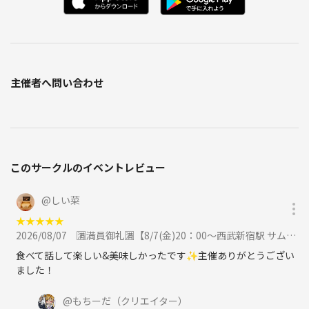
主催者へ問い合わせ
このサークルのイベントレビュー
@
しい菜
★
★
★
★
★
2026/08/07
🈵満員御礼🈵【8/7(金)20：00〜西武新宿駅 サムギョプサル祭り🥓】90分食べ放題🍖1人参加🙆‍♀️に参加
食べて話して楽しい&美味しかったです✨主催ありがとうござい
ました！
@
もちーだ
（クリエイター）