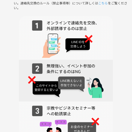
日々の疲れもストレスも吹き飛ばす一投を、みんなで楽しく投げに行き
い。連絡先交換のルール（禁止事項等）について詳しくは
こちら
をご覧くださ
ませんか？はじめての方も常連の方も、お気軽にご参加ください！
い。