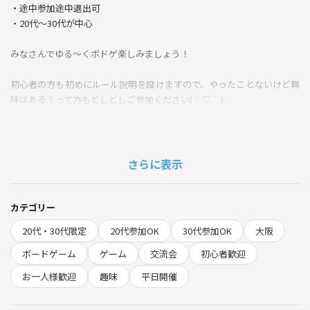
・途中参加途中退出可
・20代〜30代が中心
みなさんでゆる～くボドゲ楽しみましょう！
初心者の方も初めにルール説明を設けますので、やったことないけど興
味はある！って方もどしどしご参加ください( ´ ▽ ` )
やってみるとすごく楽しいゲームばかりですよ！
さらに表示
お気軽にお問い合わせください♪
開催できそうになければ前日に参加者の方々にメッセージをお送りしま
カテゴリー
すのでご安心ください！
20代・30代限定
20代参加OK
30代参加OK
大阪
ボードゲーム
ゲーム
交流会
初心者歓迎
お一人様歓迎
趣味
平日開催
✨以下詳細✨