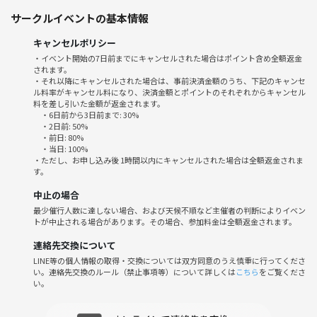
サークルイベントの基本情報
■開催時刻■13時00～19:00(受付12時30～)(開場12時15分〜)
キャンセルポリシー
・イベント開始の7日前までにキャンセルされた場合はポイント含め全額返金
■最寄り駅■難波駅から徒歩10分
されます。
・それ以降にキャンセルされた場合は、事前決済金額のうち、下記のキャンセ
ル料率がキャンセル料になり、決済金額とポイントのそれぞれからキャンセル
心斎橋駅から徒歩15～20分
料を差し引いた金額が返金されます。
・6日前から3日前まで: 30%
■開催場所■ BLUE BOX
・2日前: 50%
・前日: 80%
※会場は2階ではなく4階です
・当日: 100%
(大阪市中央区千日前1丁目8-20 高橋ビル)
・ただし、お申し込み後 1時間以内にキャンセルされた場合は全額返金されま
す。
中止の場合
最少催行人数に達しない場合、および天候不順など主催者の判断によりイベン
■参加費用■30分 250円 Max2000円（飲食持ち込み可)
トが中止される場合があります。その場合、参加料金は全額返金されます。
(事前クレジットから差し引いた額を現地でいただきます)
連絡先交換について
LINE等の個人情報の取得・交換については双方同意のうえ慎重に行ってくださ
い。連絡先交換のルール（禁止事項等）について詳しくは
こちら
をご覧くださ
い。
■参加服装■自由（私服、スーツＯＫです）