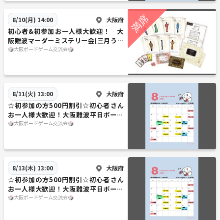
大阪府
8/10(月) 14:00
初心者&初参加お一人様大歓迎！ 大
阪難波マーダーミステリー会{三月うさ
ぎの鬼探し}
🎲大阪ボードゲーム交流会🎲
大阪府
8/11(火) 13:00
☆初参加の方500円割引☆初心者さん
お一人様大歓迎！大阪難波平日ボード
ゲーム会
🎲大阪ボードゲーム交流会🎲
大阪府
8/13(木) 13:00
☆初参加の方500円割引☆初心者さん
お一人様大歓迎！大阪難波平日ボード
ゲーム会
🎲大阪ボードゲーム交流会🎲