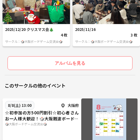
2025/12/20 クリスマス会🎄
2025/11/16
4 枚
3 枚
サークル：🎲大阪ボードゲーム交流会🎲
サークル：🎲大阪ボードゲーム交流会🎲
アルバムを見る
このサークルの他のイベント
大阪府
8/8(土) 13:00
☆初参加の方500円割引☆初心者さん
お一人様大歓迎！🎲大阪難波ボードゲ
ーム会🎲
🎲大阪ボードゲーム交流会🎲