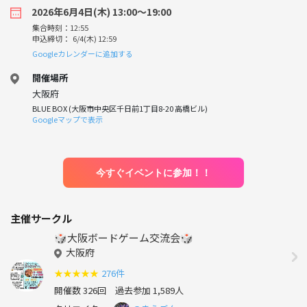
2026年6月4日(木) 13:00〜19:00
集合時刻：12:55
申込締切： 6/4(木) 12:59
Googleカレンダーに追加する
開催場所
大阪府
BLUE BOX (大阪市中央区千日前1丁目8-20 高橋ビル)
Googleマップで表示
今すぐイベントに参加！！
主催サークル
🎲大阪ボードゲーム交流会🎲
大阪府
★
★
★
★
★
276件
開催数 326回
過去参加 1,589人