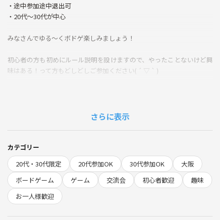
・途中参加途中退出可
・20代〜30代が中心
みなさんでゆる～くボドゲ楽しみましょう！
初心者の方も初めにルール説明を設けますので、やったことないけど興
味はある！って方もどしどしご参加ください( ´ ▽ ` )
やってみるとすごく楽しいゲームばかりですよ！
ぜひみんなでボードゲームを楽しみましょう☺️
さらに表示
✨以下詳細✨
カテゴリー
20代・30代限定
20代参加OK
30代参加OK
大阪
ボードゲーム
ゲーム
交流会
初心者歓迎
趣味
■開催時刻■13時00～19:00(受付12時30～)(開場12時15分〜)
お一人様歓迎
■最寄り駅■難波駅から徒歩10分