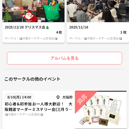
2025/12/20 クリスマス会🎄
2025/11/16
4 枚
3 枚
サークル：🎲大阪ボードゲーム交流会🎲
サークル：🎲大阪ボードゲーム交流会🎲
アルバムを見る
このサークルの他のイベント
大阪府
8/10(月) 14:00
初心者&初参加お一人様大歓迎！ 大
阪難波マーダーミステリー会{三月うさ
ぎの鬼探し}
🎲大阪ボードゲーム交流会🎲