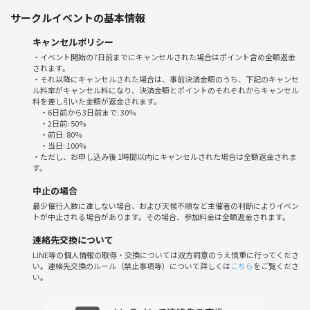
サークルイベントの基本情報
心斎橋駅から徒歩15～20分
キャンセルポリシー
■開催場所■ BLUE BOX
・イベント開始の7日前までにキャンセルされた場合はポイント含め全額返金
※会場は2階ではなく4階です
されます。
(大阪市中央区千日前1丁目8-20 高橋ビル)
・それ以降にキャンセルされた場合は、事前決済金額のうち、下記のキャンセ
ル料率がキャンセル料になり、決済金額とポイントのそれぞれからキャンセル
料を差し引いた金額が返金されます。
・6日前から3日前まで: 30%
・2日前: 50%
・前日: 80%
■参加費用■30分 250円 Max2000円（飲食持ち込み可)
・当日: 100%
・ただし、お申し込み後 1時間以内にキャンセルされた場合は全額返金されま
す。
中止の場合
■参加服装■自由（私服、スーツＯＫです）
最少催行人数に達しない場合、および天候不順など主催者の判断によりイベン
トが中止される場合があります。その場合、参加料金は全額返金されます。
連絡先交換について
LINE等の個人情報の取得・交換については双方同意のうえ慎重に行ってくださ
い。連絡先交換のルール（禁止事項等）について詳しくは
こちら
をご覧くださ
■参加年齢■15歳以上
い。
小学生未満のお子様は安全性を加味して参加不可