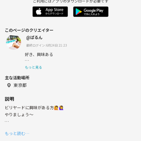
ご利用にはアプリのダウンロードが必要です
このページのクリエイター
@ぱるん
最終ログイン:6月24日 21:23
好き、興味ある
もっと見る
・🌾米民です
主な活動場所
・アート、美術館
東京都
・人と飲むお酒
説明
ビリヤードに興味がある方🙋🙋‍♀️
・お笑い、オードリー
やりましょう〜
私はちょっと打てるかな、位です。
・音楽🎵洋画🎬ビリヤード🎱
もっと読む…
初心者🔰さんとも楽しくやりたいです✨