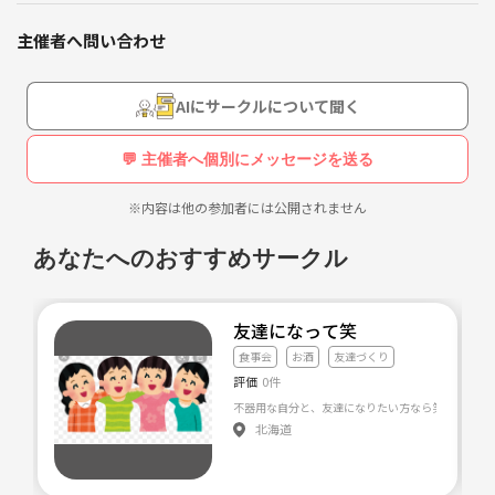
・飲みながら🥂🍺やる方と一緒でもOK、な方のみ参加でお願いしま
主催者へ問い合わせ
す。ご本人はもちろん飲まなくて大丈夫です⭕️🙆‍♀️
・ファッション
・花、植物
・場所は主にバグースで考えてます…ダーツ🎯もやりたい！！
AIにサークルについて聞く
・AIえーあい
⚠️宗教、投資、コーチング、アムウェイなどの勧誘は一切禁止です。自
💬 主催者へ個別にメッセージを送る
社の営業行為・営業活動も禁止です。知り合った後でも、発覚した時点
・哲学、科学、物理学（詳しくない）
でつなげーとへ通報します⚠️
※内容は他の参加者には公開されません
🍀＠eByLHnさんのトークルーム【検ブサ】からサークル登録された方
あなたへのおすすめサークル
若くないです！
で、ビリヤードに興味ない方は、そちらのサークルへ移行して下さいね
♪
よろしくお願いします✨
友達になって笑
食事会
お酒
友達づくり
評価
0件
(宗教、マルチ、ネットワークビジネス、自社商品購入等
の勧誘する人はごめんなさい。）
不器用な自分と、友達
北海道