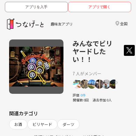
アプリを入手
アプリで開く
全国
趣味友アプリ
みんなでビリ
ヤードした
い！！
7 人がメンバー
評価
0件
開催数 0回
過去参加 0人
関連カテゴリ
お酒
ビリヤード
ダーツ