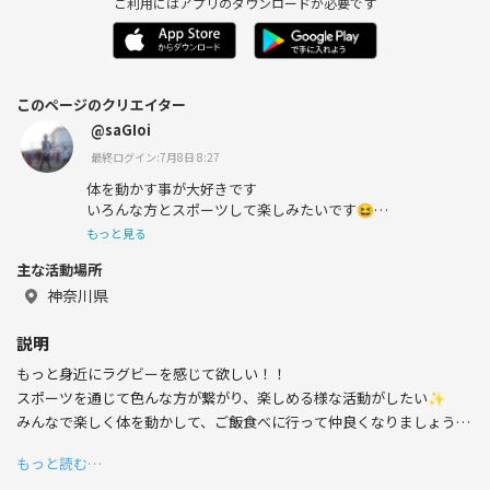
ご利用にはアプリのダウンロードが必要です
このページのクリエイター
@saGIoi
最終ログイン:7月8日 8:27
体を動かす事が大好きです
いろんな方とスポーツして楽しみたいです😆
みんなでワイワイやりましょう❗️❗️
もっと見る
主な活動場所
神奈川県
説明
もっと身近にラグビーを感じて欲しい！！
スポーツを通じて色んな方が繋がり、楽しめる様な活動がしたい✨
みんなで楽しく体を動かして、ご飯食べに行って仲良くなりましょう😆
✨✨
もっと読む…