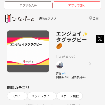
アプリを入手
アプリで開く
全国
趣味友アプリ
エンジョイ✨
タグラグビー
🏉
1 人がメンバー
評価
0件
開催数 0回
過去参加 0人
関連カテゴリ
ラグビー
タッチラグビー
スポーツ観戦