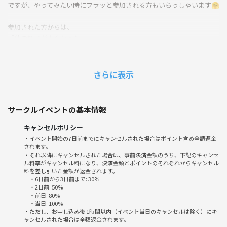
ですが、やってみたい時にフラッと参加される方もいらっしゃいます🤗
参加された方からは、
「体の調子がよくなった」
「ヨガの世界を体験できて楽しい」
と大変ご好評をいただいています✨
さらに表示
ケガが多い方や体の調子が下がってきてお困りの方には、看護師の資格
を持った講師による栄養面や生活習慣などの専門的なアドバイスもさせ
ていただきます♪
サークルイベントの基本情報
私たちと一緒にヨガを楽しみませんか？😁
キャンセルポリシー
・イベント開始の7日前までにキャンセルされた場合はポイント含め全額返金
されます。
【朝活ヨガ会詳細】
・それ以降にキャンセルされた場合は、事前決済金額のうち、下記のキャンセ
日時 週末（土 or 日）
ル料率がキャンセル料になり、決済金額とポイントのそれぞれからキャンセル
料を差し引いた金額が返金されます。
場所 都内レンタルスペース
・6日前から3日前まで: 30%
※毎週変わるのでお問い合わせください♪
・2日前: 50%
費用 500円
・前日: 80%
・当日: 100%
持ち物 着替え・水分・タオル・ヨガマット(無ければお貸しします)
・ただし、お申し込み後 1時間以内（イベント当日のキャンセルは除く）にキ
ャンセルされた場合は全額返金されます。