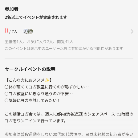
参加者
2名以上でイベントが実施されます
0
/ 7人
主催者1人、お気に入り2人、閲覧41人
このイベントは表示中のユーザー以外に参加者がいる可能性があります
サークルイベントの説明
【こんな方におススメ✨】
○体が硬くてヨガ教室に行くのが恥ずかしい…
○ヨガ教室にいきなり通うのが不安…
○気軽にヨガを試してみたい！
この朝活ヨガ会では、週末に都内(渋谷近辺)のシェアスペースで1時間の
ヨガをワンコインで行っています。
参加者は普段運動をしない20代30代男性や、ヨガ未経験の初心者が多い