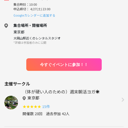
集合時刻：10:00
申込締切： 4/27(土) 23:00
Googleカレンダーに追加する
集合場所・開催場所
東京都
大岡山駅近くのレンタルスタジオ
*詳細は参加者のみに公開
今すぐイベントに参加！！
主催サークル
（体が硬い人のための）週末朝活ヨガ☀️
東京都
★
★
★
★
★
15件
開催数 23回
過去参加 42人