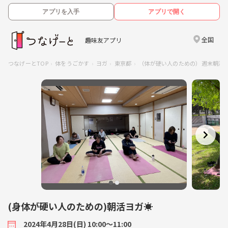
アプリを入手
アプリで開く
全国
趣味友アプリ
つなげーとTOP
体をうごかす
ヨガ
東京都
（体が硬い人のための）週末朝活ヨ
(身体が硬い人のための)朝活ヨガ☀️
2024年4月28日(日) 10:00〜11:00