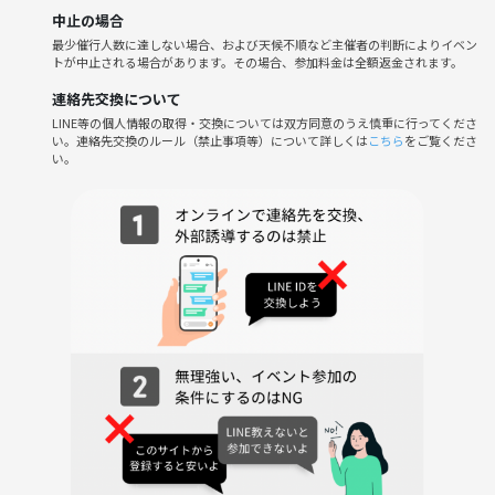
※つなげーと以外でも募集をしておりますので、参加者が規定の人数に
中止の場合
満たなくても開催します！よろしくお願いします。
最少催行人数に達しない場合、および天候不順など主催者の判断によりイベン
トが中止される場合があります。その場合、参加料金は全額返金されます。
【ヨガ講師プロフィール】Mami
連絡先交換について
看護師・助産師。
LINE等の個人情報の取得・交換については双方同意のうえ慎重に行ってくださ
い。連絡先交換のルール（禁止事項等）について詳しくは
こちら
をご覧くださ
助産師3年目にマタニティヨガの資格を取得。
い。
その後カナダ・バンクーバーで半年間、地元のヨガ教室に通い、ヨガの
奥深さを学ぶ。
帰国後は、ヨガを身近に感じてもらうため、幅広い方に初心者向けのヨ
ガを教えている。