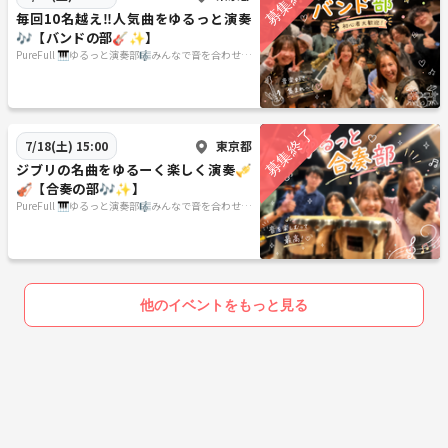
毎回10名越え‼️人気曲をゆるっと演奏
🎶【バンドの部🎸✨️】
PureFull 🎹ゆるっと演奏部🎼みんなで音を合わせる
楽しさを🌿
東京都
7/18(土) 15:00
ジブリの名曲をゆるーく楽しく演奏🎺
🎻【合奏の部🎶✨】
PureFull 🎹ゆるっと演奏部🎼みんなで音を合わせる
楽しさを🌿
他のイベントをもっと見る