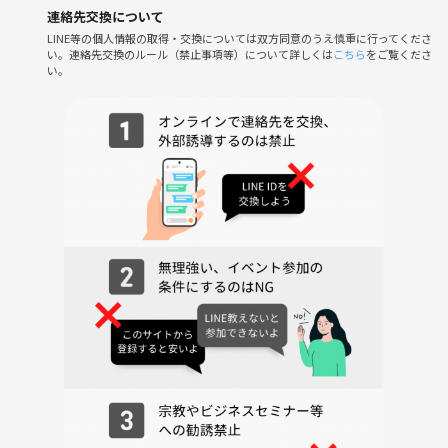
🎹コミュニティを広げたい方！
連絡先交換について
など、どんな方でも大歓迎です‼️
LINE等の個人情報の取得・交換については双方同意のうえ慎重に行ってくださ
い。連絡先交換のルール（禁止事項等）について詳しくは
こちら
をご覧くださ
い。
┈┈┈┈┈┈┈┈┈┈┈┈┈┈┈┈┈┈┈┈
⚠️注意事項
○楽器レンタルの場合はレンタル料をいただきます（ドラム、キーボー
ド1台、初心者用打楽器はこちらで用意します！）
○交流会ご飯飲み物代は別途お店でお支払いになります
初心者も経験者もお久しぶりの方も！！毎回皆さんでワイワイ楽しくや
ってます🎶
最後には「やっぱりみんなで合わせるのはいいよね💖」という気持ち
にさせてくれる練習会😌
みんなで音楽仲間を増やしましょう🤭
たくさんのご参加お待ちしております❣️
気になることがあればお気軽にコメントください☺️