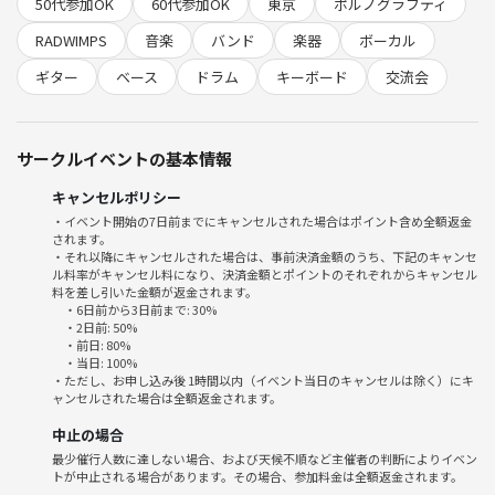
🌼内容
50代参加OK
60代参加OK
東京
ポルノグラフティ
19:00～
RADWIMPS
音楽
バンド
楽器
ボーカル
練習＆合わせ「アゲハ蝶」｢前前前世」
20:00～
ギター
ベース
ドラム
キーボード
交流会
後半 フリータイム(リクエストで演奏)
楽器体験(ピアノ、ドラム、打楽器etc.....)
21:00～
サークルイベントの基本情報
飲食店などで交流会(1時間くらい目安)
キャンセルポリシー
┈┈┈┈┈┈┈┈┈┈┈┈┈┈┈┈┈┈┈┈
・イベント開始の7日前までにキャンセルされた場合はポイント含め全額返金
されます。
・それ以降にキャンセルされた場合は、事前決済金額のうち、下記のキャンセ
🎵 初参加・一人参加・未経験の方も安心！
ル料率がキャンセル料になり、決済金額とポイントのそれぞれからキャンセル
参加者の約6割が初参加、9割以上がお一人での参加です。
料を差し引いた金額が返金されます。
・6日前から3日前まで: 30%
楽器未経験の方も毎回いらっしゃるので、どなたでも気軽にご参加いた
・2日前: 50%
だけます🎶
・前日: 80%
・当日: 100%
スタッフや経験者がサポートしますのでご安心ください☺️
・ただし、お申し込み後 1時間以内（イベント当日のキャンセルは除く）にキ
ャンセルされた場合は全額返金されます。
🎹少しでも音楽に興味がある方！
中止の場合
🎹楽器を始めてみたいと思ってる方！
最少催行人数に達しない場合、および天候不順など主催者の判断によりイベン
🎹久しぶりに楽器演奏をしたい方！
トが中止される場合があります。その場合、参加料金は全額返金されます。
🎹趣味を増やしたい方！