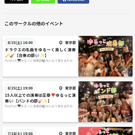
このサークルの他のイベント
東京都
8/15(土) 16:00
ドラクエの名曲をゆるーく楽しく演奏
🎺🎻【合奏の部🎶✨】
PureFull 🎹ゆるっと演奏部🎼みんなで音を合わせる
楽しさを🌿
東京都
8/15(土) 19:00
15人以上での演奏は圧巻❣️ゆるっと演
奏🎶【バンドの部🎸✨️】
PureFull 🎹ゆるっと演奏部🎼みんなで音を合わせる
楽しさを🌿
東京都
7/18(土) 19:00