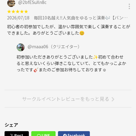
@
2bfESuXn8c
★
★
★
★
★
2026/07/18
毎回10名越え‼️人気曲をゆるっと演奏🎶【バンドの部🎸✨️】に参加
初心者の初参加でしたが、温かい雰囲気で楽しく演奏することが
できました。ありがとうございました😊
@
maaa06
（クリエイター）
初参加いただきありがとうございました✨初めて合わせ
ると思えないくらい弾きこなしていて、とてもかっこよか
ったです🎸またのご参加お待ちしております☺️
サークルイベントレビューをもっと見る
シェア
Post
LINE
facebook