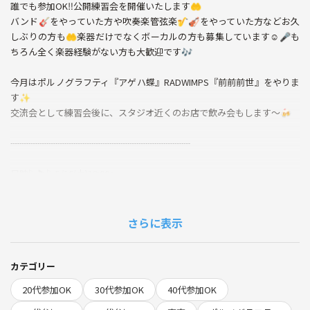
誰でも参加OK‼️公開練習会を開催いたします🤲
バンド🎸をやっていた方や吹奏楽管弦楽🎷🎻をやっていた方などお久
しぶりの方も🤲楽器だけでなくボーカルの方も募集しています☺️🎤も
ちろん全く楽器経験がない方も大歓迎です🎶
今月はポルノグラフティ『アゲハ蝶』RADWIMPS『前前前世』をやりま
す✨
交流会として練習会後に、スタジオ近くのお店で飲み会もします〜🍻
┈┈┈┈┈┈┈┈┈┈┈┈┈┈┈┈┈┈┈┈
日時▷▶▷5/16(土)19:00〜
場所▷▶▷サウンドスタジオノア中野店
参加費▷▶▷2000円(練習会のみ)＋当日交流会参加の場合(飲食店での飲
み放題＋食事代)￥3000～4000目安
さらに表示
持ち物▷▶▷楽器(お持ちであれば)、楽譜(携帯を使ってや、YouTubeを
見ながらなど💡)
カテゴリー
┈┈┈┈┈┈┈┈┈┈┈┈┈┈┈┈┈┈┈┈
20代参加OK
30代参加OK
40代参加OK