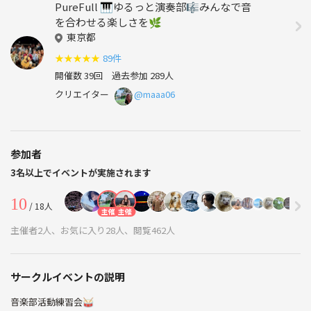
PureFull 🎹ゆるっと演奏部🎼みんなで音
を合わせる楽しさを🌿
東京都
★
★
★
★
★
89件
開催数 39回
過去参加 289人
クリエイター
@maaa06
参加者
3名以上でイベントが実施されます
10
/ 18人
主催
主催
主催者2人、お気に入り28人、閲覧462人
サークルイベントの説明
音楽部活動練習会🥁