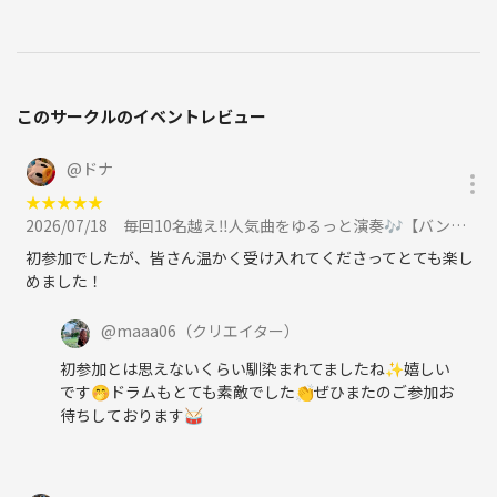
このサークルのイベントレビュー
@
ドナ
★
★
★
★
★
2026/07/18
毎回10名越え‼️人気曲をゆるっと演奏🎶【バンドの部🎸✨️】に参加
初参加でしたが、皆さん温かく受け入れてくださってとても楽し
めました！
@
maaa06
（クリエイター）
初参加とは思えないくらい馴染まれてましたね✨嬉しい
です🤭ドラムもとても素敵でした👏ぜひまたのご参加お
待ちしております🥁