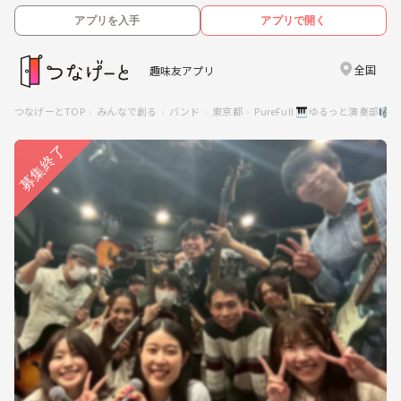
アプリを入手
アプリで開く
全国
趣味友アプリ
つなげーとTOP
みんなで創る
バンド
東京都
PureFull 🎹ゆるっと演奏部