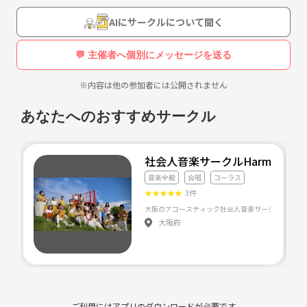
AIにサークルについて聞く
💬 主催者へ個別にメッセージを送る
※内容は他の参加者には公開されません
あなたへのおすすめサークル
社会人音楽サークルHarmonity
音楽全般
合唱
コーラス
★
★
★
★
★
3件
大阪府
ご利用にはアプリのダウンロードが必要です