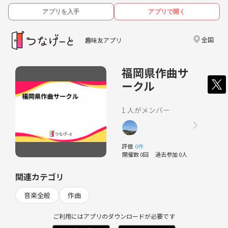
アプリを入手
アプリで開く
全国
趣味友アプリ
福岡県作曲サ
ークル
1 人がメンバー
評価
0件
開催数 0回
過去参加 0人
関連カテゴリ
音楽全般
作曲
ご利用にはアプリのダウンロードが必要です