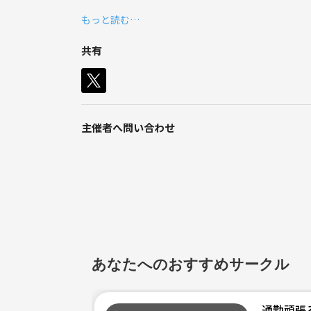
三国志や歴史が好きな20代女子いませんか？
もっと読む…
私は昔から三国志や戦国時代が好きなのですが、最
共有
同じ趣味を持つ人と仲良くなって、色々観光したり
私は神戸の三国志の町の近くに住んでいます。
三国志や戦国時代や歴史関係好きな女子はぜひ
お友達になりましょう🥺🫶🏻
主催者へ問い合わせ
あなたへのおすすめサークル
通勤頑張