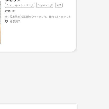
ランニング・ジョギング
ウォーキング
お酒
評価
0件
昔、陸上競技(短距離)をやってました。 都内でよく走ってるのですが、横浜でも走りたいなと
神奈川県