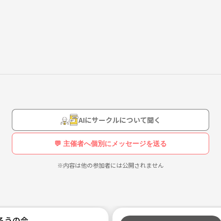
近またはまってきてしまって…
できたらいいなって思ってます。
AIにサークルについて聞く
💬 主催者へ個別にメッセージを送る
※内容は他の参加者には公開されません
ろうの会