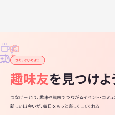
♫
✧
✦
✦
♪
✧
さあ、はじめよう
趣味友
を見つけよ
つなげーとは、趣味や興味でつながるイベント・コミュ
新しい出会いが、毎日をもっと楽しくしてくれる。