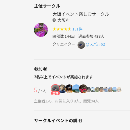
主催サークル
大阪イベント楽しむサークル
大阪府
★
★
★
★
★
131件
開催数 144回
過去参加 438人
クリエイター
@スバル62
参加者
2名以上でイベントが実施されます
5
/ 5人
主催
主催者1人、お気に入り8人、閲覧94人
サークルイベントの説明