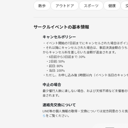
散歩
アウトドア
スポーツ
健康
途中、堂島の展望室、御堂筋でのイルミネーション、
ウォーキング終わりに天神橋筋辺りで
サークルイベントの基本情報
軽く懇親会いかがでしょう？
キャンセルポリシー
・イベント開始の7日前までにキャンセルされた場合はポイ
約4km.ゆっくり歩いて1時間程度の予ふ定です！
・それ以降にキャンセルされた場合は、事前決済金額のうち
からキャンセル料を差し引いた金額が返金されます。
・6日前から3日前まで: 30%
🌟当日の流れ🌟
・2日前: 50%
1. 西梅田に集合👋
・前日: 80%
・当日: 100%
2. 中之島公園〜天満橋をウォーキング🚶‍♂️
・ただし、お申し込み後 1時間以内（イベント当日のキャ
3. 🍻懇親会
中止の場合
最少催行人数に達しない場合、および天候不順など主催者の
金されます。
連絡先交換について
🌱サークルの雰囲気🌱
LINE等の個人情報の取得・交換については双方同意のうえ
私たちのサークルは、年齢に関係なく、趣味が合う
ら
をご覧ください。
お一人で参加される方も大歓迎です！
なるべくみんなと会話できるように、運営していき