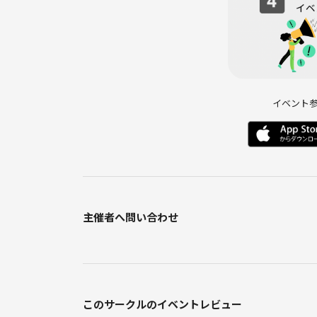
・開催内容や風景写真、動画のSNS等への無許可投
サークルやイベントの輪を乱す行動をする方、運営
わしくないと判断した方は、参加をお断りする場合
ぜひ、美しい川辺の夜景を楽しみながら、楽しいひ
イベント
🙋台風、雨等天候によっては
屋外のウォーキングは中止にし
代わりに歩くコースを地下街中心に変えて懇親会メ
主催者へ問い合わせ
このサークルのイベントレビュー