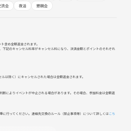
交流会
夜活
懇親会
天満橋の噴水ショーetc…
ント含め全額返金されます。
、下記のキャンセル料率がキャンセル料になり、決済金額とポイントのそれぞれ
ンセルは除く）にキャンセルされた場合は全額返金されます。
判断によりイベントが中止される場合があります。その場合、参加料金は全額返
慎重に行ってください。連絡先交換のルール（禁止事項等）について詳しくは
こち
仲間を作る、アットホームな雰囲気づくりを心がけています。
たいと思っています。