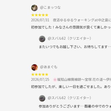
@
こまっつな
★
★
★
★
★
2026/07/31
夜活ゆるゆるウォーキングat中之島
初参加でした！みなさんの雰囲気が良くて楽しかっ
@
スバル62
（クリエイター）
またいつでもお越し下さい、お待ちしてます
@
あまぐも
★
★
★
★
★
2026/07/25
🌸福知山線廃線跡〜宝塚.花の道〜伊
初参加でしたが、楽しい一日を過ごせました。あり
@
スバル62
（クリエイター）
参加ありがとうございます… 酷暑の中でのウ