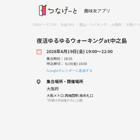
趣味友アプリ
つなげーとTOP
お出かけ
登山・ハイキング
大阪府
大阪イベ
夜活ゆるゆるウォーキングat中之島
2026年6月19日(金) 19:00〜22:00
集合時刻：18:55
申込締切： 6/19(金) 18:00
Googleカレンダーに追加する
集合場所・開催場所
大阪府
大阪メトロ.西梅田駅.南改札口
*詳細は参加者のみに公開