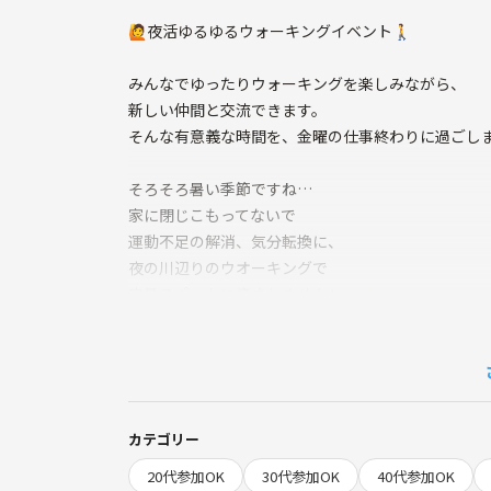
🙋夜活ゆるゆるウォーキングイベント🚶
みんなでゆったりウォーキングを楽しみながら、
新しい仲間と交流できます。
そんな有意義な時間を、金曜の仕事終わりに過ごし
そろそろ暑い季節ですね…
家に閉じこもってないで
運動不足の解消、気分転換に、
夜の川辺りのウオーキングで
夜景スポットに癒されませんか🌙✨
⭐コース🍻
19:00.西梅田へ集合、
中之島から天満橋辺りを
約１〜1.5時間くらい散策ウォーキング
カテゴリー
20:30〜懇親会(任意) 22:00頃解散
20代参加OK
30代参加OK
40代参加OK