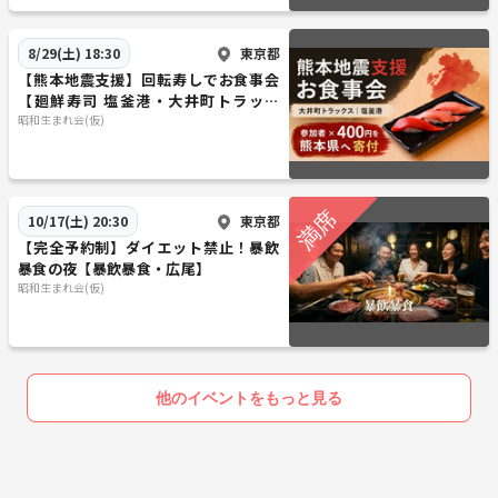
東京都
8/29(土) 18:30
【熊本地震支援】回転寿しでお食事会
【廻鮮寿司 塩釜港・大井町トラック
ス】
昭和生まれ会(仮)
東京都
10/17(土) 20:30
【完全予約制】ダイエット禁止！暴飲
暴食の夜【暴飲暴食・広尾】
昭和生まれ会(仮)
他のイベントをもっと見る