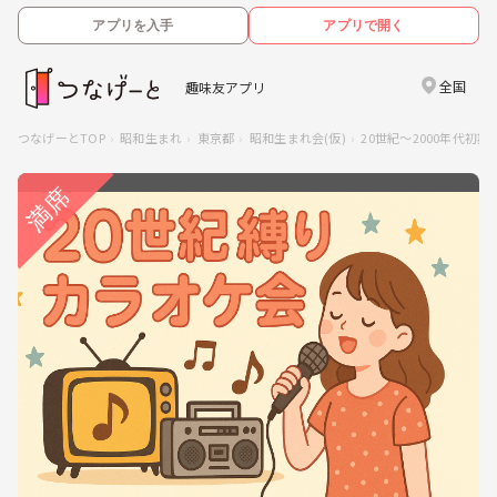
アプリを入手
アプリで開く
全国
趣味友アプリ
つなげーとTOP
昭和生まれ
東京都
昭和生まれ会(仮)
20世紀～2000年代