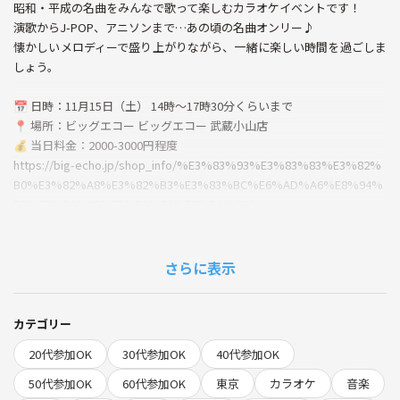
昭和・平成の名曲をみんなで歌って楽しむカラオケイベントです！
演歌からJ-POP、アニソンまで…あの頃の名曲オンリー♪
懐かしいメロディーで盛り上がりながら、一緒に楽しい時間を過ごしま
しょう。
📅 日時：11月15日（土） 14時〜17時30分くらいまで
📍 場所：ビッグエコー ビッグエコー 武蔵小山店
💰 当日料金：2000-3000円程度
https://big-echo.jp/shop_info/%E3%83%93%E3%83%83%E3%82%
B0%E3%82%A8%E3%82%B3%E3%83%BC%E6%AD%A6%E8%94%
B5%E5%B0%8F%E5%B1%B1%E5%BA%97/
20世紀の名曲が好きな方ならどなたでも大歓迎！
お気軽にご参加ください♪
さらに表示
カテゴリー
20代参加OK
30代参加OK
40代参加OK
50代参加OK
60代参加OK
東京
カラオケ
音楽