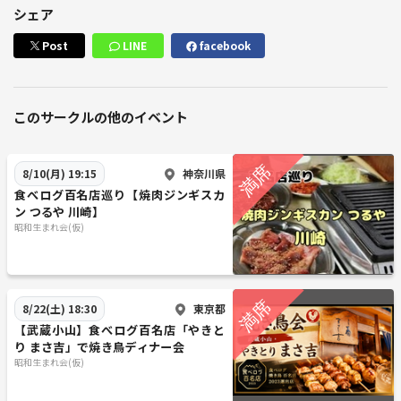
シェア
Post
LINE
facebook
このサークルの他のイベント
神奈川県
8/10(月) 19:15
食べログ百名店巡り【焼肉ジンギスカ
ン つるや 川崎】
昭和生まれ会(仮)
東京都
8/22(土) 18:30
【武蔵小山】食べログ百名店「やきと
り まさ吉」で焼き鳥ディナー会
昭和生まれ会(仮)