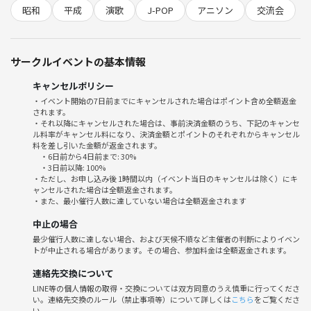
昭和
平成
演歌
J-POP
アニソン
交流会
サークルイベントの基本情報
キャンセルポリシー
・イベント開始の7日前までにキャンセルされた場合はポイント含め全額返金
されます。
・それ以降にキャンセルされた場合は、事前決済金額のうち、下記のキャンセ
ル料率がキャンセル料になり、決済金額とポイントのそれぞれからキャンセル
料を差し引いた金額が返金されます。
・6日前から4日前まで: 30%
・3日前以降: 100%
・ただし、お申し込み後 1時間以内（イベント当日のキャンセルは除く）にキ
ャンセルされた場合は全額返金されます。
・また、最小催行人数に達していない場合は全額返金されます
中止の場合
最少催行人数に達しない場合、および天候不順など主催者の判断によりイベン
トが中止される場合があります。その場合、参加料金は全額返金されます。
連絡先交換について
LINE等の個人情報の取得・交換については双方同意のうえ慎重に行ってくださ
い。連絡先交換のルール（禁止事項等）について詳しくは
こちら
をご覧くださ
い。