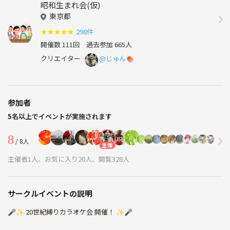
昭和生まれ会(仮)
東京都
★
★
★
★
★
298件
開催数 111回
過去参加 665人
クリエイター
@じゅん🍖
参加者
5名以上でイベントが実施されます
8
/ 8人
主催
主催者1人、お気に入り20人、閲覧328人
サークルイベントの説明
🎤✨ 20世紀縛りカラオケ会 開催！ ✨🎤